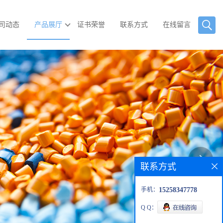
司动态
产品展厅
证书荣誉
联系方式
在线留言
联系方式
手机：
15258347778
Q Q：