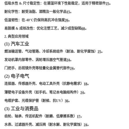
低吸水性 & 尺寸稳定性
：在潮湿环境下性能稳定，适用于精密部件
。
2
5
耐化学性
：耐受油脂、酒精及一般化学品
。
1
5
低温韧性
：在-40°C仍保持高抗冲击强度
。
2
6
易脱模 & 成核改性
：优化注塑工艺，减少成型缺陷
。
6
8
2. 典型应用领域
(1) 汽车工业
燃油输送管、气动管路、冷却系统组件（耐油、耐化学腐蚀）
。
2
5
发动机罩内部零件、涡轮增压器空气管道
。
2
4
门把手、后视镜外壳等轻量化金属替代部件
。
2
4
(2) 电子电气
连接器、传感器外壳、电动工具外壳（抗静电需求）
。
1
8
薄壁电子设备外壳（如手机、笔记本电脑结构件）
。
2
4
电缆护套、光缆保护管（耐候、抗UV）
。
3
6
(3) 工业与消费品
齿轮、轴承、传送机配件（耐磨、低摩擦系数）
。
1
7
水表、过滤器外壳、减压阀（耐水解、耐化学腐蚀）
。
2
4