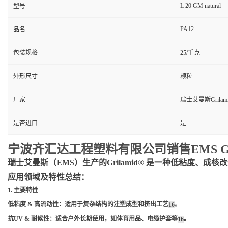
L 20 GM natural
型号
PA12
品名
包装规格
25/千克
外形尺寸
颗粒
厂家
瑞士艾曼斯Grilam
是否进口
是
宁波齐汇达工程塑料有限公司销售EMS
瑞士艾曼斯（EMS）生产的Grilamid® 是一种低粘度、
应用领域及特性总结：
1. 主要特性
低粘度 & 高流动性
：适用于复杂结构的注塑成型和挤出工艺
。
1
6
抗UV & 耐候性
：适合户外长期使用，如体育用品、电缆护套等
。
1
6