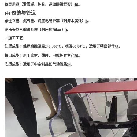
体育用品（滑雪板、护具、运动眼镜框架）
。
1
6
(4) 包装与管道
柔性立管、燃气管、海底电缆护套（耐海水腐蚀）
。
3
高压天然气输送系统（耐压达20bar）
。
3
3. 加工工艺
注塑成型
：推荐熔融温度240-300°C，模温60-80°C，适用于精密部件
。
3
8
挤出成型
：用于管材、薄膜、电缆护套生产
。
3
6
吹塑成型
：适用于中空制品如气动管路
。
2
4