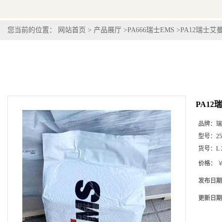
您当前的位置：
网站首页
>
产品展厅
>
PA666瑞士EMS
>
PA12瑞士艾曼斯Gr
PA12瑞
品牌：
瑞
型号：
2
货号：
L 
价格：
￥
发布日期
更新日期