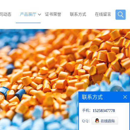
司动态
产品展厅
证书荣誉
联系方式
在线留言
联系方式
手机：
15258347778
Q Q：