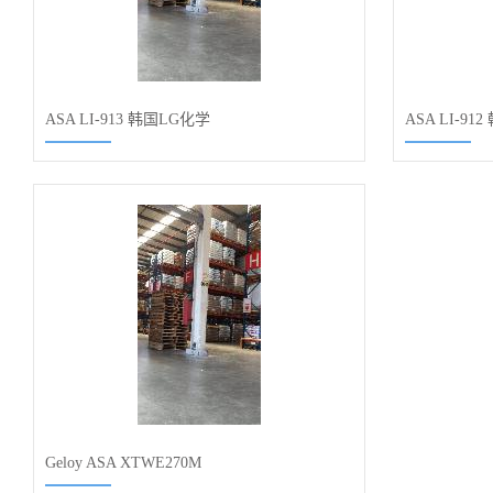
ASA LI-913 韩国LG化学
ASA LI-91
Geloy ASA XTWE270M