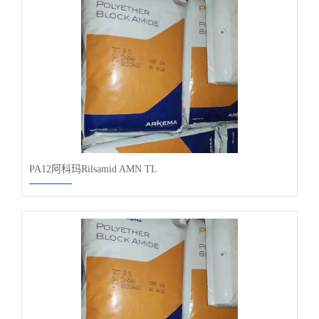
PA12阿科玛Rilsamid AMN TL