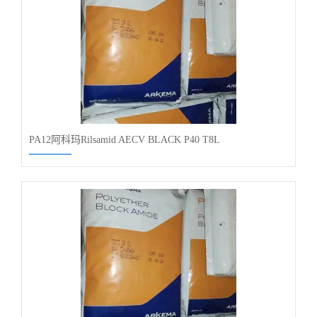
PA12阿科玛Rilsamid AECV BLACK P40 T8L