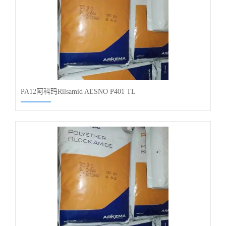
PA12阿科玛Rilsamid AESNO P401 TL