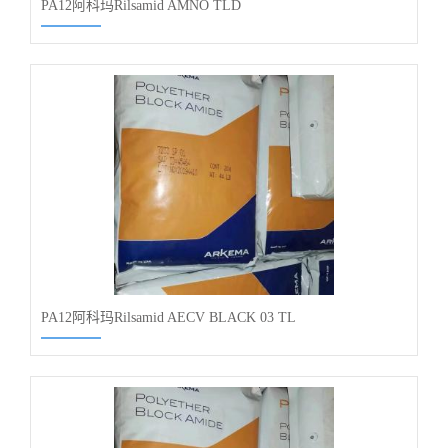
PA12阿科玛Rilsamid AMNO TLD
PA12阿科玛Rilsamid AECV BLACK 03 TL