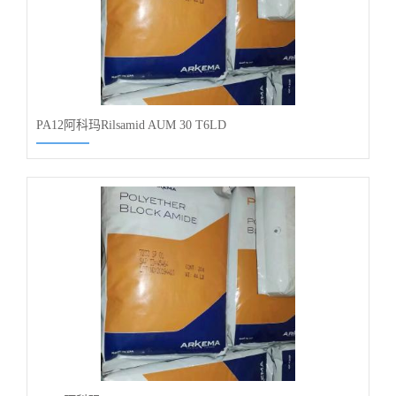
PA12阿科玛Rilsamid AUM 30 T6LD