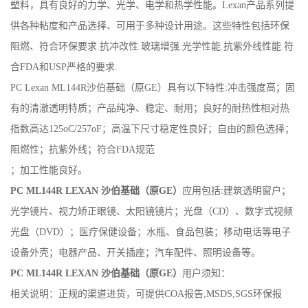
塑料，具有良好的力学、光学、电学和热学性能。Lexan产品系列提
供各种粘度和产品选择、可用于多种设计用途。这些特性包括环保
阻燃、符合环保要求.抗冲改性.玻璃增强.光学性能.抗紫外线性能.符
合FDA和USP严格的要求.
PC Lexan ML144R沙伯基础（原GE）具有以下特性:冲击强度高；固
有的清澈透明特质；产品纯净、稳定、耐用；良好的耐热性相对热
指数高达125oC/257oF；高温下尺寸稳定性良好；自由的颜色选择；
阻燃性；抗紫外线；符合FDA规范
；加工性能良好。
PC ML144R LEXAN 沙伯基础（原GE）
应用包括:建筑透明窗户；
光学镜片、视力矫正眼镜、太阳镜镜片；光盘（CD）、数字式视频
光盘（DVD）；医疗保健设备；水瓶、食品包装；移动电话等电子
设备外壳；电器产品、开关插座；汽车配件、照明设备等。
PC ML144R LEXAN 沙伯基础（原GE）
用户须知：
相关说明：正规的渠道进货，可提供COA报告,MSDS,SGS环保报