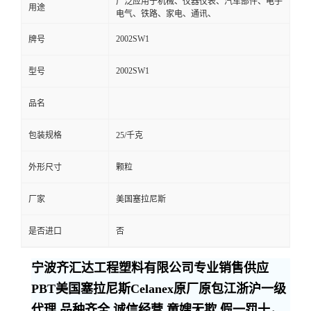
广泛应用于机械、仪器仪表、汽车部件、电子
用途
电气、铁路、家电、通讯、
2002SW1
牌号
2002SW1
型号
品名
包装规格
25/千克
外形尺寸
颗粒
厂家
美国塞拉尼斯
是否进口
否
宁波齐汇达工程塑料有限公司专业销售供应
PBT美国塞拉尼斯Celanex原厂原包江浙沪一级
代理,品种齐全,诚信经营,童嫂无欺,假一罚十，