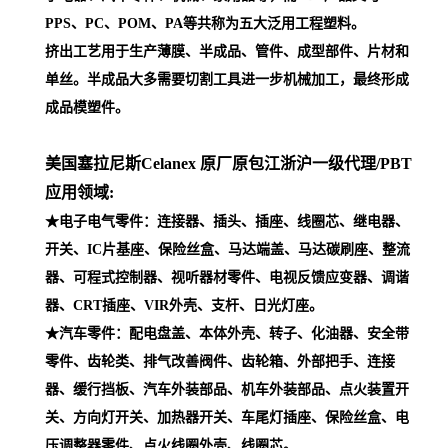
PPS、PC、POM、PA等共称为五大泛用工程塑料。
挤出工艺用于生产薄膜、半成品、管件、成型部件、片材和
单丝。半成品大多需要切割工具进一步机械加工，最终形成
成品模塑件。
美国塞拉尼斯Celanex 原厂原包江浙沪一级代理
/PBT
应用领域:
★电子电气零件：连接器、插头、插座、线圈芯、继电器、
开关、IC片基座、保险丝盒、马达端盖、马达碳刷座、整流
器、可程式控制器、视听器材零件、电视反馈应变器、调谐
器、CRT插座、VIR外壳、支杆、日光灯座。
★汽车零件：配电盘盖、本体外壳、转子、化油器、安全带
零件、齿轮类、排气改善阀件、齿轮箱、外部把手、连接
器、缓行挡板、汽车外装部品、机车外装部品、点火装置开
关、方向灯开关、加热器开关、车尾灯插座、保险丝盒、电
压调整器零件、点火线圈外壳、线圈芯。