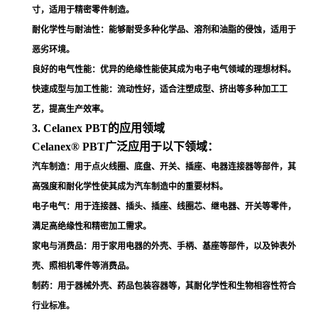
寸，适用于精密零件制造
。
耐化学性与耐油性
：能够耐受多种化学品、溶剂和油脂的侵蚀，适用于
恶劣环境
。
良好的电气性能
：优异的绝缘性能使其成为电子电气领域的理想材料
。
快速成型与加工性能
：流动性好，适合注塑成型、挤出等多种加工工
艺，提高生产效率
。
3. Celanex PBT的应用领域
Celanex® PBT广泛应用于以下领域：
汽车制造
：用于点火线圈、底盘、开关、插座、电器连接器等部件，其
高强度和耐化学性使其成为汽车制造中的重要材料
。
电子电气
：用于连接器、插头、插座、线圈芯、继电器、开关等零件，
满足高绝缘性和精密加工需求
。
家电与消费品
：用于家用电器的外壳、手柄、基座等部件，以及钟表外
壳、照相机零件等消费品
。
制药
：用于器械外壳、药品包装容器等，其耐化学性和生物相容性符合
行业标准
。