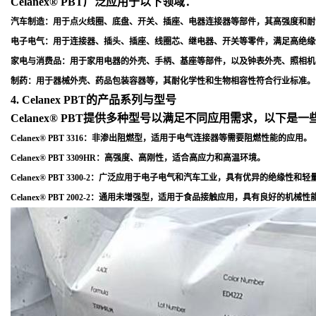
Celanex® PBT广泛应用于以下领域：
汽车制造
：用于点火线圈、底盘、开关、插座、电器连接器等部件，其高强度和耐
电子电气
：用于连接器、插头、插座、线圈芯、继电器、开关等零件，满足高绝缘
家电与消费品
：用于家用电器的外壳、手柄、基座等部件，以及钟表外壳、照相机
制药
：用于器械外壳、药品包装容器等，其耐化学性和生物相容性符合行业标准
。
4. Celanex PBT的产品系列与型号
Celanex® PBT提供多种型号以满足不同应用需求，以下是
Celanex® PBT 3316
：非渗出阻燃型，适用于电气连接器等需要阻燃性能的应用
。
Celanex® PBT 3309HR
：高强度、高刚性，适合高应力和高温环境
。
Celanex® PBT 3300-2
：广泛应用于电子电气和汽车工业，具有优异的绝缘性和轻
Celanex® PBT 2002-2
：通用未增强型，适用于食品接触应用，具有良好的机械性