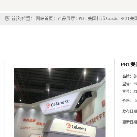
您当前的位置：
网站首页
>
产品展厅
>
PBT 美国杜邦 Crastin
>
PBT美国
PBT美国
品牌：
美
型号：
2
货号：
53
价格：
￥
发布日期
更新日期