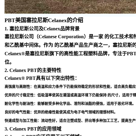
PBT美国塞拉尼斯Celanex的介绍
1. 塞拉尼斯公司及Celanex品牌背景
塞拉尼斯公司（Celanese Corporation）是一
和乙酰基中间体。作为 的乙酰基产品生产商之一，塞拉尼斯
Celanex®是塞拉尼斯旗下的高性能工程塑料品牌，专注于
位
。
2. Celanex PBT的主要特性
Celanex® PBT具有以下突出特性：
高强度与高刚性
：在高温和应力条件下仍能保持稳定的形状和性能，适合高负载应
优异的尺寸稳定性
：低吸湿率使其在潮湿或高温环境下仍能保持 的尺寸，适用于
耐化学性与耐油性
：能够耐受多种化学品、溶剂和油脂的侵蚀，适用于恶劣环境
。
良好的电气性能
：优异的绝缘性能使其成为电子电气领域的理想材料
。
快速成型与加工性能
：流动性好，适合注塑成型、挤出等多种加工工艺，提高生产
3. Celanex PBT的应用领域