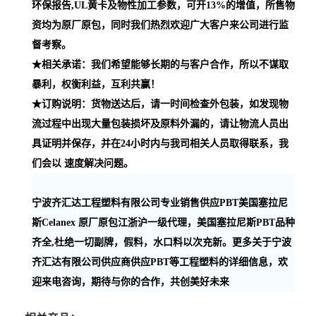
环保报告,UL黄卡及物性加工参数，可开13%的增值，所售物
资均为原厂原包，同时我们热烈欢迎广大客户来公司进行监
督考察。
★相关承诺：我们希望能够长期的与客户合作，所以不谋取
暴利，权衡利益，互利共赢！
★订购说明：货物送达后，请一时间检查外包装，如发现物
流过程中出现大量包装损坏及原料外漏的，请让物流人员出
具证明并保存，并在24小时内与我司相关人员取得联系，我
们会以 速度解决问题。
宁波齐汇达工程塑料有限公司专业销售供应PBT美国塞拉尼
斯Celanex 原厂原包江浙沪一级代理，美国塞拉尼斯PBT品种
齐全,杜绝一切副牌，假料，水口料以次充新。更多关于宁波
齐汇达有限公司供应商供应PBT等工程塑料的详细信息，欢
迎来电咨询，期待与你的合作，共创美好未来