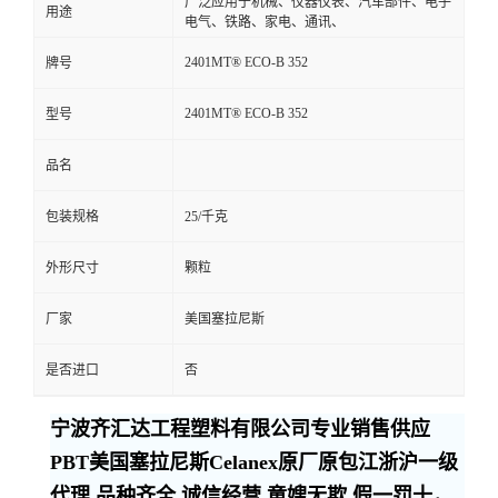
广泛应用于机械、仪器仪表、汽车部件、电子
用途
电气、铁路、家电、通讯、
2401MT® ECO-B 352
牌号
2401MT® ECO-B 352
型号
品名
包装规格
25/千克
外形尺寸
颗粒
厂家
美国塞拉尼斯
是否进口
否
宁波齐汇达工程塑料有限公司专业销售供应
PBT美国塞拉尼斯Celanex原厂原包江浙沪一级
代理,品种齐全,诚信经营,童嫂无欺,假一罚十，