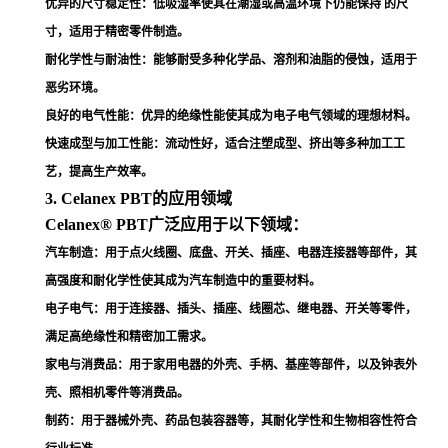
优异的尺寸稳定性
：低吸湿率使其在潮湿或高温环境下仍能保持 的尺
寸，适用于精密零件制造
。
耐化学性与耐油性
：能够耐受多种化学品、溶剂和油脂的侵蚀，适用于
恶劣环境
。
良好的电气性能
：优异的绝缘性能使其成为电子电气领域的理想材料
。
快速成型与加工性能
：流动性好，适合注塑成型、挤出等多种加工工
艺，提高生产效率
。
3. Celanex PBT的应用领域
Celanex® PBT广泛应用于以下领域：
汽车制造
：用于点火线圈、底盘、开关、插座、电器连接器等部件，其
高强度和耐化学性使其成为汽车制造中的重要材料
。
电子电气
：用于连接器、插头、插座、线圈芯、继电器、开关等零件，
满足高绝缘性和精密加工需求
。
家电与消费品
：用于家用电器的外壳、手柄、基座等部件，以及钟表外
壳、照相机零件等消费品
。
制药
：用于器械外壳、药品包装容器等，其耐化学性和生物相容性符合