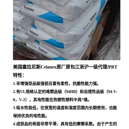
美国塞拉尼斯Celanex原厂原包江浙沪一级代理
/PBT
特性：
1.非增强型品级强韧且富有柔性，抗脆性能力强。
2.有UL规格认定的难燃品级（94HB）和自熄性品级（94-V-
0，V-2），其电性能在热塑性塑料中具*值。
3.吸水性极低，在很宽的温度和湿度范围内长期使用，也能
保持优良的电性能。
4.成型品的表面非常平滑，具有低的摩擦系数。由于产生的