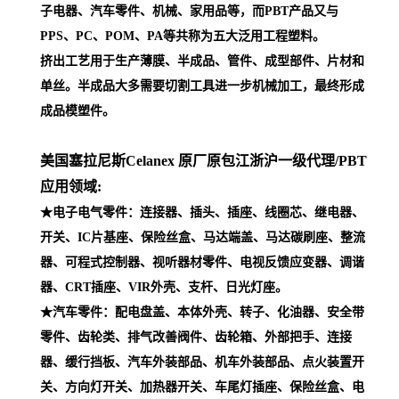
子电器、汽车零件、机械、家用品等，而PBT产品又与
PPS、PC、POM、PA等共称为五大泛用工程塑料。
挤出工艺用于生产薄膜、半成品、管件、成型部件、片材和
单丝。半成品大多需要切割工具进一步机械加工，最终形成
成品模塑件。
美国塞拉尼斯Celanex 原厂原包江浙沪一级代理
/PBT
应用领域:
★电子电气零件：连接器、插头、插座、线圈芯、继电器、
开关、IC片基座、保险丝盒、马达端盖、马达碳刷座、整流
器、可程式控制器、视听器材零件、电视反馈应变器、调谐
器、CRT插座、VIR外壳、支杆、日光灯座。
★汽车零件：配电盘盖、本体外壳、转子、化油器、安全带
零件、齿轮类、排气改善阀件、齿轮箱、外部把手、连接
器、缓行挡板、汽车外装部品、机车外装部品、点火装置开
关、方向灯开关、加热器开关、车尾灯插座、保险丝盒、电