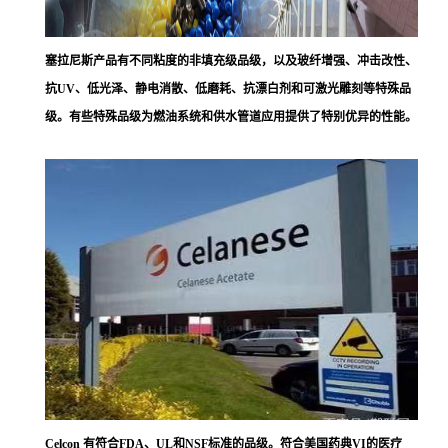
塞拉尼斯
产品有不同粘度的非填充级品级，以及玻纤增强、冲击改性、
抗UV、低光泽、静电消散、低磨耗、抗漂白剂和可激光雕刻等特殊品
级。有些特殊品级为燃油系统和供水管道应用提供了特别优异的性能。
Celcon 有符合FDA、UL和NSF标准的品级。符合美国药典VI的医疗