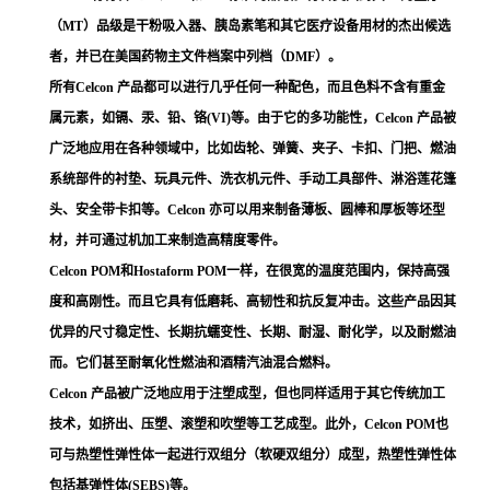
（MT）品级是干粉吸入器、胰岛素笔和其它医疗设备用材的杰出候选
者，并已在美国药物主文件档案中列档（DMF）。
所有Celcon 产品都可以进行几乎任何一种配色，而且色料不含有重金
属元素，如镉、汞、铅、铬(VI)等。由于它的多功能性，Celcon 产品被
广泛地应用在各种领域中，比如齿轮、弹簧、夹子、卡扣、门把、燃油
系统部件的衬垫、玩具元件、洗衣机元件、手动工具部件、淋浴莲花篷
头、安全带卡扣等。Celcon 亦可以用来制备薄板、圆棒和厚板等坯型
材，并可通过机加工来制造高精度零件。
Celcon POM和Hostaform POM一样，在很宽的温度范围内，保持高强
度和高刚性。而且它具有低磨耗、高韧性和抗反复冲击。这些产品因其
优异的尺寸稳定性、长期抗蠕变性、长期、耐湿、耐化学，以及耐燃油
而。它们甚至耐氧化性燃油和酒精汽油混合燃料。
Celcon 产品被广泛地应用于注塑成型，但也同样适用于其它传统加工
技术，如挤出、压塑、滚塑和吹塑等工艺成型。此外，Celcon POM也
可与热塑性弹性体一起进行双组分（软硬双组分）成型，热塑性弹性体
包括基弹性体(SEBS)等。