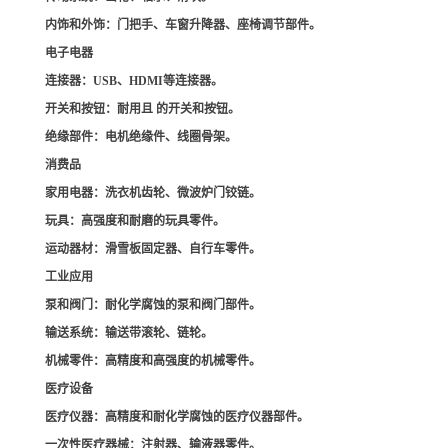
内饰和外饰
：门把手、车窗升降器、座椅调节部件。
电子电器
连接器
：USB、HDMI等连接器。
开关和按钮
：耐用且 的开关和按钮。
绝缘部件
：电机绝缘件、线圈骨架。
消费品
家用电器
：洗衣机齿轮、微波炉门铰链。
玩具
：高强度和耐磨的玩具零件。
运动器材
：滑雪板固定器、自行车零件。
工业应用
泵和阀门
：耐化学腐蚀的泵和阀门部件。
输送系统
：输送带滚轮、链轮。
机械零件
：高精度和高强度的机械零件。
医疗设备
医疗仪器
：高精度和耐化学腐蚀的医疗仪器部件。
一次性医疗器械
：注射器、输液器零件。