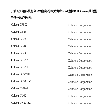
宁波齐汇达科技有限公司销
部分相关供应POM塞拉尼斯 Celcon其他型
号俱全欢迎询问
：
Celcon CF802
Celanese Corporation
Celcon GB10
Celanese Corporation
Celcon GB25
Celanese Corporation
Celcon GC10
Celanese Corporation
Celcon GC20
Celanese Corporation
Celcon GC25A
Celanese Corporation
Celcon GC25T
Celanese Corporation
Celcon GC25TF
Celanese Corporation
Celcon GC90UV
Celanese Corporation
Celcon LM90Z
Celanese Corporation
Celcon LU02
Celanese Corporation
Celcon LW25-S2
Celanese Corporation