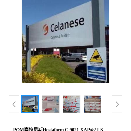
POM塞拉尼斯Hostaform C 9021 XAP®2 LS