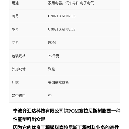
用途
家用电器，汽车零件 电子电气
C 9021 XAP®2 LS
牌号
C 9021 XAP®2 LS
型号
POM
品名
包装规格
25/千克
外形尺寸
颗粒
厂家
美国塞拉尼斯
是否进口
否
宁波齐汇达
科技有限公司销
POM
塞拉尼斯树脂是一种
性能塑料出众是
因为它的优良工程塑料塞拉尼斯工程材料业务的高性