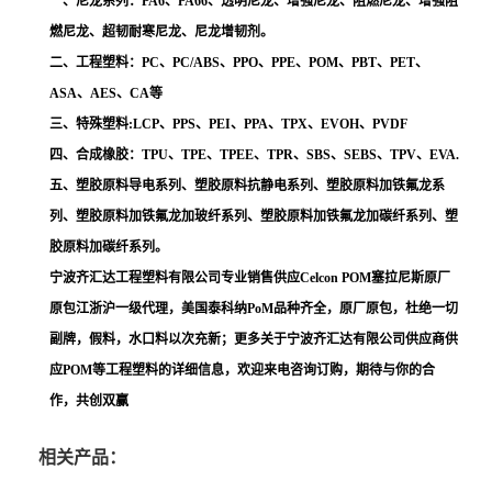
一、尼龙系列：PA6、PA66、透明尼龙、增强尼龙、阻燃尼龙、增强阻
燃尼龙、超韧耐寒尼龙、尼龙增韧剂。
二、工程塑料：PC、PC/ABS、PPO、PPE、POM、PBT、PET、
ASA、AES、CA等
三、特殊塑料:LCP、PPS、PEI、PPA、TPX、EVOH、PVDF
四、合成橡胶：TPU、TPE、TPEE、TPR、SBS、SEBS、TPV、EVA.
五、塑胶原料导电系列、塑胶原料抗静电系列、塑胶原料加铁氟龙系
列、塑胶原料加铁氟龙加玻纤系列、塑胶原料加铁氟龙加碳纤系列、塑
胶原料加碳纤系列。
宁波齐汇达工程塑料有限公司专业销售供应Celcon POM塞拉尼斯原厂
原包江浙沪一级代理，美国泰科纳PoM品种齐全，原厂原包，杜绝一切
副牌，假料，水口料以次充新；更多关于宁波齐汇达有限公司供应商供
应POM等工程塑料的详细信息，欢迎来电咨询订购，期待与你的合
作，共创双赢
相关产品：