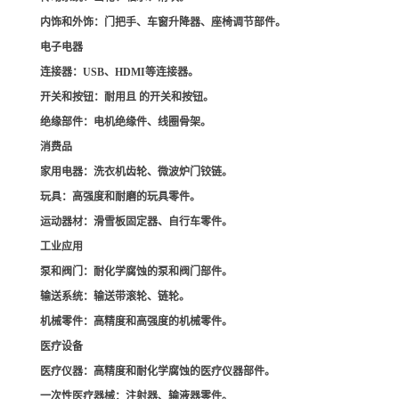
内饰和外饰
：门把手、车窗升降器、座椅调节部件。
电子电器
连接器
：USB、HDMI等连接器。
开关和按钮
：耐用且 的开关和按钮。
绝缘部件
：电机绝缘件、线圈骨架。
消费品
家用电器
：洗衣机齿轮、微波炉门铰链。
玩具
：高强度和耐磨的玩具零件。
运动器材
：滑雪板固定器、自行车零件。
工业应用
泵和阀门
：耐化学腐蚀的泵和阀门部件。
输送系统
：输送带滚轮、链轮。
机械零件
：高精度和高强度的机械零件。
医疗设备
医疗仪器
：高精度和耐化学腐蚀的医疗仪器部件。
一次性医疗器械
：注射器、输液器零件。