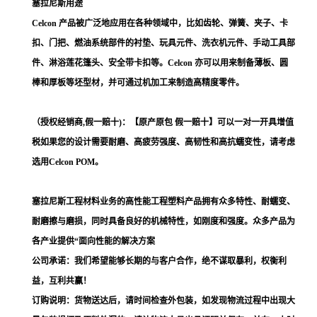
塞拉尼斯用途
Celcon 产品被广泛地应用在各种领域中，比如齿轮、弹簧、夹子、卡
扣、门把、燃油系统部件的衬垫、玩具元件、洗衣机元件、手动工具部
件、淋浴莲花篷头、安全带卡扣等。Celcon 亦可以用来制备薄板、圆
棒和厚板等坯型材，并可通过机加工来制造高精度零件。
（授权经销商,假一赔十)：【原产原包 假一赔十】可以一对一开具增值
税如果您的设计需要耐磨、高疲劳强度、高韧性和高抗蠕变性，请考虑
选用Celcon POM。
塞拉尼斯工程材料业务的高性能工程塑料产品拥有众多特性、耐蠕变、
耐磨擦与磨损，同时具备良好的机械特性，如刚度和强度。众多产品为
各产业提供“面向性能的解决方案
公司承诺：我们希望能够长期的与客户合作，绝不谋取暴利，权衡利
益，互利共赢！
订购说明：货物送达后，请时间检查外包装，如发现物流过程中出现大