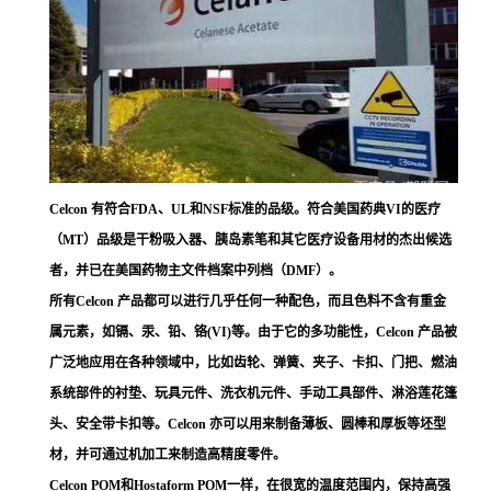
Celcon 有符合FDA、UL和NSF标准的品级。符合美国药典VI的医疗
（MT）品级是干粉吸入器、胰岛素笔和其它医疗设备用材的杰出候选
者，并已在美国药物主文件档案中列档（DMF）。
所有Celcon 产品都可以进行几乎任何一种配色，而且色料不含有重金
属元素，如镉、汞、铅、铬(VI)等。由于它的多功能性，Celcon 产品被
广泛地应用在各种领域中，比如齿轮、弹簧、夹子、卡扣、门把、燃油
系统部件的衬垫、玩具元件、洗衣机元件、手动工具部件、淋浴莲花篷
头、安全带卡扣等。Celcon 亦可以用来制备薄板、圆棒和厚板等坯型
材，并可通过机加工来制造高精度零件。
Celcon POM和Hostaform POM一样，在很宽的温度范围内，保持高强