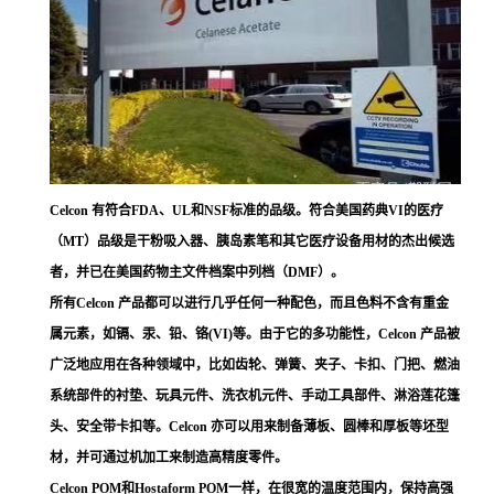
Celcon 有符合FDA、UL和NSF标准的品级。符合美国药典VI的医疗
（MT）品级是干粉吸入器、胰岛素笔和其它医疗设备用材的杰出候选
者，并已在美国药物主文件档案中列档（DMF）。
所有Celcon 产品都可以进行几乎任何一种配色，而且色料不含有重金
属元素，如镉、汞、铅、铬(VI)等。由于它的多功能性，Celcon 产品被
广泛地应用在各种领域中，比如齿轮、弹簧、夹子、卡扣、门把、燃油
系统部件的衬垫、玩具元件、洗衣机元件、手动工具部件、淋浴莲花篷
头、安全带卡扣等。Celcon 亦可以用来制备薄板、圆棒和厚板等坯型
材，并可通过机加工来制造高精度零件。
Celcon POM和Hostaform POM一样，在很宽的温度范围内，保持高强