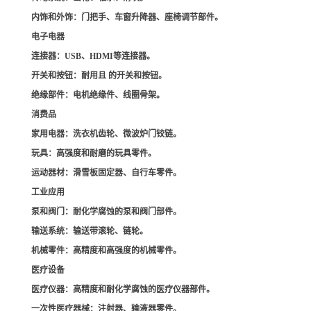
内饰和外饰
：门把手、车窗升降器、座椅调节部件。
电子电器
连接器
：USB、HDMI等连接器。
开关和按钮
：耐用且 的开关和按钮。
绝缘部件
：电机绝缘件、线圈骨架。
消费品
家用电器
：洗衣机齿轮、微波炉门铰链。
玩具
：高强度和耐磨的玩具零件。
运动器材
：滑雪板固定器、自行车零件。
工业应用
泵和阀门
：耐化学腐蚀的泵和阀门部件。
输送系统
：输送带滚轮、链轮。
机械零件
：高精度和高强度的机械零件。
医疗设备
医疗仪器
：高精度和耐化学腐蚀的医疗仪器部件。
一次性医疗器械
：注射器、输液器零件。