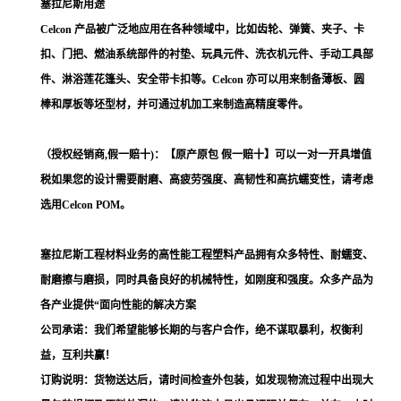
塞拉尼斯用途
Celcon 产品被广泛地应用在各种领域中，比如齿轮、弹簧、夹子、卡
扣、门把、燃油系统部件的衬垫、玩具元件、洗衣机元件、手动工具部
件、淋浴莲花篷头、安全带卡扣等。Celcon 亦可以用来制备薄板、圆
棒和厚板等坯型材，并可通过机加工来制造高精度零件。
（授权经销商,假一赔十)：【原产原包 假一赔十】可以一对一开具增值
税如果您的设计需要耐磨、高疲劳强度、高韧性和高抗蠕变性，请考虑
选用Celcon POM。
塞拉尼斯工程材料业务的高性能工程塑料产品拥有众多特性、耐蠕变、
耐磨擦与磨损，同时具备良好的机械特性，如刚度和强度。众多产品为
各产业提供“面向性能的解决方案
公司承诺：我们希望能够长期的与客户合作，绝不谋取暴利，权衡利
益，互利共赢！
订购说明：货物送达后，请时间检查外包装，如发现物流过程中出现大