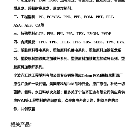
一、尼龙系列：PA6、PA66、透明尼龙、增强尼龙、阻燃尼龙、增强阻
燃尼龙、超韧耐寒尼龙、尼龙增韧剂。
二、工程塑料：PC、PC/ABS、PPO、PPE、POM、PBT、PET、
ASA、AES、CA等
三、特殊塑料:LCP、PPS、PEI、PPA、TPX、EVOH、PVDF
四、合成橡胶：TPU、TPE、TPEE、TPR、SBS、SEBS、TPV、EVA.
五、塑胶原料导电系列、塑胶原料抗静电系列、塑胶原料加铁氟龙系
列、塑胶原料加铁氟龙加玻纤系列、塑胶原料加铁氟龙加碳纤系列、塑
胶原料加碳纤系列。
宁波齐汇达工程塑料有限公司专业销售供应Celcon POM塞拉尼斯原厂
原包江浙沪一级代理，美国泰科纳PoM品种齐全，原厂原包，杜绝一切
副牌，假料，水口料以次充新；更多关于宁波齐汇达有限公司供应商供
应POM等工程塑料的详细信息，欢迎来电咨询订购，期待与你的合
作，共创双赢
相关产品：