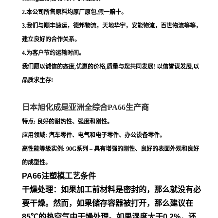
2.本公司所售原料均原厂原包,假一赔十。
3.我们与顺丰速运，德邦物流，天地华宇，安能物流，百世物流等等，
建立良好的合作关系。
4.为客户节约运输时间。
我们愿以诚信的态度,优惠的价格,质量与您共同发展! 以信誉谋发展,以
品质求生存!
日本旭化成是亚洲全综合PA66生产商
特点: 良好的耐热性、强度和刚性。
应用领域: 汽车零件、电气和电子零件、办公设备零件。
高性能等级实例: 90G系列 – 具有增强的刚性、良好的表面外观和良好
的成型性。
PA66注塑模工艺条件
干燥处理：如果加工前材料是密封的，那么就没有必
要干燥。然
而，如果储存容器被打开，那么建议在
85℃的热空气中干燥处
理。如果湿度大于0.2%，还