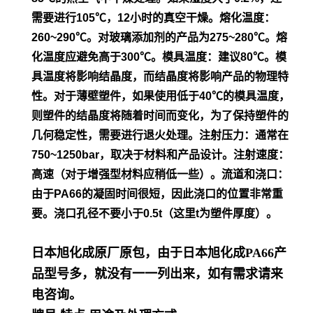
需要进行105℃，12小时的真空干
燥。
熔化温度：
260~290℃。对玻璃添加剂的产品为275~280℃。熔
化温度应避免高于300℃。模具温度：建议80℃。模
具温度将影
响结晶度，而结晶度将影响产品的物理特
性。对于薄壁塑件，如
果使用低于40℃的模具温度，
则塑件的结晶度将随着时间而变
化，为了保持塑件的
几何稳定性，需要进行退火处理。
注射压力：通常在
750~1250bar，取决于材料和产品设计。
注射速度：
高速（对于增强型材料应稍低一些）。流道和浇口：
由
于PA66的凝固时间很短，因此浇口的位置非常重
要。浇口孔径不
要小于0.5t（这里t为塑件厚度）。
日本旭化成原厂原包，由于日本旭化成PA66产
品型号多，就没有一一列出来，如有需求请来
电咨询。