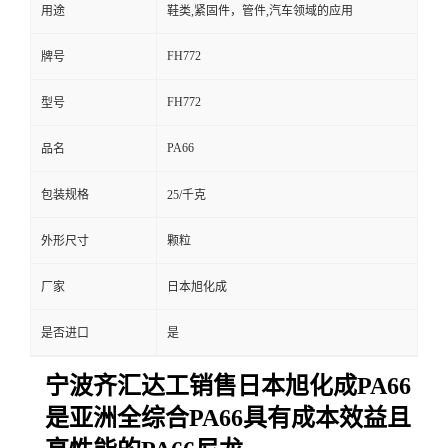
用途
鞋类,紧固件，管件,汽车领域的应用
FH772
牌号
FH772
型号
PA66
品名
包装规格
25/千克
外形尺寸
颗粒
厂家
日本旭化成
是否进口
是
宁波齐汇达工销售日本旭化成PA66
是亚洲全综合PA66具有成本效益且