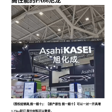
高性能的PA66尼龙
（授权经销商,假一赔十)：【原产原包 假一赔十】可以一对一开具增
1.25kg起订,部分材料可以散卖，