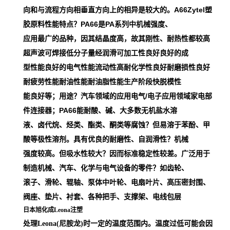
向和与流程方向相垂直方向上的相异是较大的。A66Zytel塑
胶原料性能特点？PA66是PA系列中机械强度、
应用最广的品种，因其结晶度高，故其刚性、耐热性都较高
超声波可焊接低分子量经润滑可加工性良好良好的成
型性能良好的电气性能流动性高耐化学性良好耐磨损性良好
耐疲劳性能耐油性能耐油脂性能生产阶段快脱模性
能良好等；用途？汽车领域的应用电气/电子应用领域家电部
件连接器；PA66能耐酸、碱、大多数无机盐水溶
液、卤代烷、烃类、酯类、酮类等腐蚀？但易溶于苯酚、甲
酸等极性溶剂。具有优良的耐磨性、自润滑性？机械
强度较高。但吸水性较大？因而标准稳定性较差。广泛用于
制造机械、汽车、化学与电气设备的零件？如齿轮、
滚子、滑轮、辊轴、泵体中叶轮、电扇叶片、高压密封围、
阀座、垫片、衬套、各种把手、支撑架、电线包层
日本旭化成Leona注塑
处理Leona(尼胺龙)时一定的温度范围内。温度过低可能会因