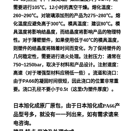
需要进行105℃，12小时的真空干
燥。
熔化温度：
260~290℃。对玻璃添加剂的产品为275~280℃。熔
化温度应避免高于300℃。模具温度：建议80℃。模
具温度将影
响结晶度，而结晶度将影响产品的物理特
性。对于薄壁塑件，如
果使用低于40℃的模具温度，
则塑件的结晶度将随着时间而变
化，为了保持塑件的
几何稳定性，需要进行退火处理。
注射压力：通常在
750~1250bar，取决于材料和产品设计。
注射速度：
高速（对于增强型材料应稍低一些）。流道和浇口：
由
于PA66的凝固时间很短，因此浇口的位置非常重
要。浇口孔径不
要小于0.5t（这里t为塑件厚度）。
日本旭化成原厂原包，由于日本旭化成PA66产
品型号多，就没有一一列出来，如有需求请来
电咨询。