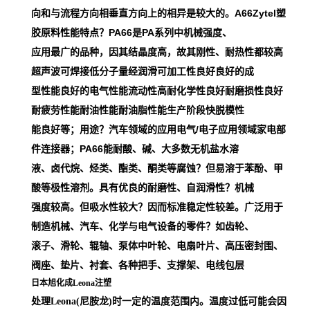
向和与流程方向相垂直方向上的相异是较大的。A66Zytel塑
胶原料性能特点？PA66是PA系列中机械强度、
应用最广的品种，因其结晶度高，故其刚性、耐热性都较高
超声波可焊接低分子量经润滑可加工性良好良好的成
型性能良好的电气性能流动性高耐化学性良好耐磨损性良好
耐疲劳性能耐油性能耐油脂性能生产阶段快脱模性
能良好等；用途？汽车领域的应用电气/电子应用领域家电部
件连接器；PA66能耐酸、碱、大多数无机盐水溶
液、卤代烷、烃类、酯类、酮类等腐蚀？但易溶于苯酚、甲
酸等极性溶剂。具有优良的耐磨性、自润滑性？机械
强度较高。但吸水性较大？因而标准稳定性较差。广泛用于
制造机械、汽车、化学与电气设备的零件？如齿轮、
滚子、滑轮、辊轴、泵体中叶轮、电扇叶片、高压密封围、
阀座、垫片、衬套、各种把手、支撑架、电线包层
日本旭化成Leona注塑
处理Leona(尼胺龙)时一定的温度范围内。温度过低可能会因