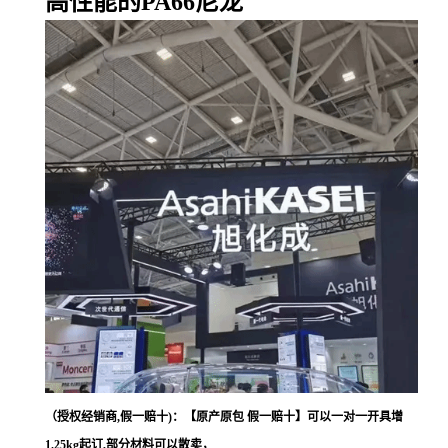
高性能的PA66尼龙
（授权经销商,假一赔十)：【原产原包 假一赔十】可以一对一开具增
1.25kg起订,部分材料可以散卖，