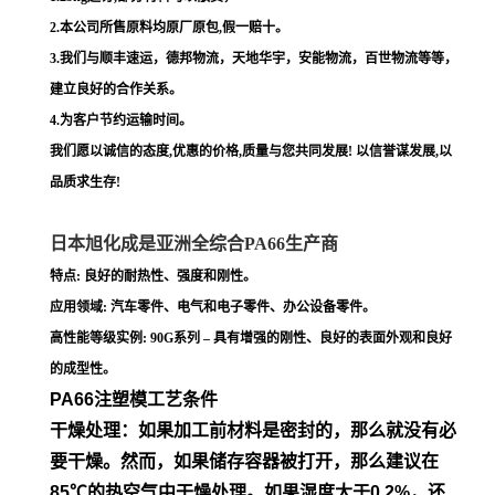
2.本公司所售原料均原厂原包,假一赔十。
3.我们与顺丰速运，德邦物流，天地华宇，安能物流，百世物流等等，
建立良好的合作关系。
4.为客户节约运输时间。
我们愿以诚信的态度,优惠的价格,质量与您共同发展! 以信誉谋发展,以
品质求生存!
日本旭化成是亚洲全综合PA66生产商
特点: 良好的耐热性、强度和刚性。
应用领域: 汽车零件、电气和电子零件、办公设备零件。
高性能等级实例: 90G系列 – 具有增强的刚性、良好的表面外观和良好
的成型性。
PA66注塑模工艺条件
干燥处理：如果加工前材料是密封的，那么就没有必
要干燥。然
而，如果储存容器被打开，那么建议在
85℃的热空气中干燥处
理。如果湿度大于0.2%，还