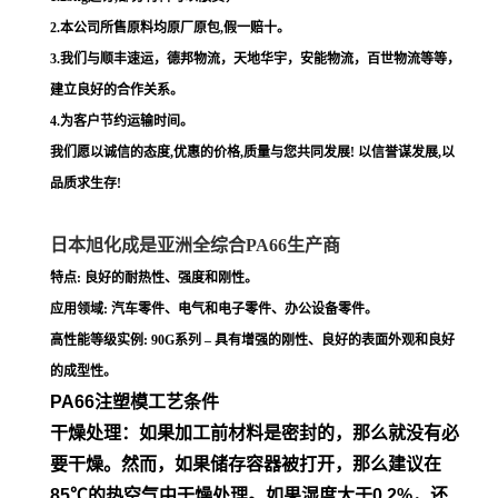
2.本公司所售原料均原厂原包,假一赔十。
3.我们与顺丰速运，德邦物流，天地华宇，安能物流，百世物流等等，
建立良好的合作关系。
4.为客户节约运输时间。
我们愿以诚信的态度,优惠的价格,质量与您共同发展! 以信誉谋发展,以
品质求生存!
日本旭化成是亚洲全综合PA66生产商
特点: 良好的耐热性、强度和刚性。
应用领域: 汽车零件、电气和电子零件、办公设备零件。
高性能等级实例: 90G系列 – 具有增强的刚性、良好的表面外观和良好
的成型性。
PA66注塑模工艺条件
干燥处理：如果加工前材料是密封的，那么就没有必
要干燥。然
而，如果储存容器被打开，那么建议在
85℃的热空气中干燥处
理。如果湿度大于0.2%，还