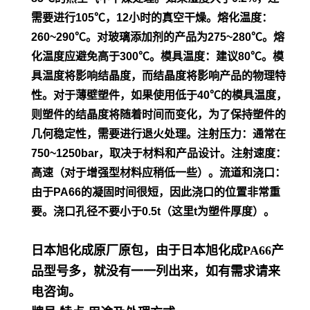
需要进行105℃，12小时的真空干
燥。
熔化温度：
260~290℃。对玻璃添加剂的产品为275~280℃。熔
化温度应避免高于300℃。模具温度：建议80℃。模
具温度将影
响结晶度，而结晶度将影响产品的物理特
性。对于薄壁塑件，如
果使用低于40℃的模具温度，
则塑件的结晶度将随着时间而变
化，为了保持塑件的
几何稳定性，需要进行退火处理。
注射压力：通常在
750~1250bar，取决于材料和产品设计。
注射速度：
高速（对于增强型材料应稍低一些）。流道和浇口：
由
于PA66的凝固时间很短，因此浇口的位置非常重
要。浇口孔径不
要小于0.5t（这里t为塑件厚度）。
日本旭化成原厂原包，由于日本旭化成PA66产
品型号多，就没有一一列出来，如有需求请来
电咨询。