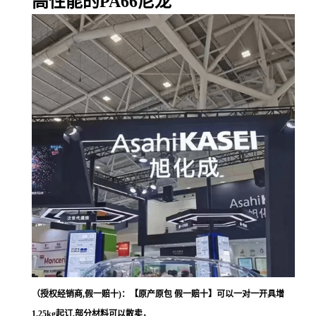
高性能的PA66尼龙
（授权经销商,假一赔十)：【原产原包 假一赔十】可以一对一开具增
1.25kg起订,部分材料可以散卖，