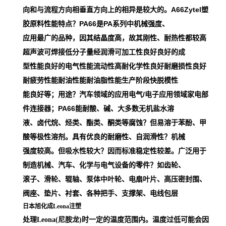
向和与流程方向相垂直方向上的相异是较大的。A66Zytel塑
胶原料性能特点？PA66是PA系列中机械强度、
应用最广的品种，因其结晶度高，故其刚性、耐热性都较高
超声波可焊接低分子量经润滑可加工性良好良好的成
型性能良好的电气性能流动性高耐化学性良好耐磨损性良好
耐疲劳性能耐油性能耐油脂性能生产阶段快脱模性
能良好等；用途？汽车领域的应用电气/电子应用领域家电部
件连接器；PA66能耐酸、碱、大多数无机盐水溶
液、卤代烷、烃类、酯类、酮类等腐蚀？但易溶于苯酚、甲
酸等极性溶剂。具有优良的耐磨性、自润滑性？机械
强度较高。但吸水性较大？因而标准稳定性较差。广泛用于
制造机械、汽车、化学与电气设备的零件？如齿轮、
滚子、滑轮、辊轴、泵体中叶轮、电扇叶片、高压密封围、
阀座、垫片、衬套、各种把手、支撑架、电线包层
日本旭化成Leona注塑
处理Leona(尼胺龙)时一定的温度范围内。温度过低可能会因