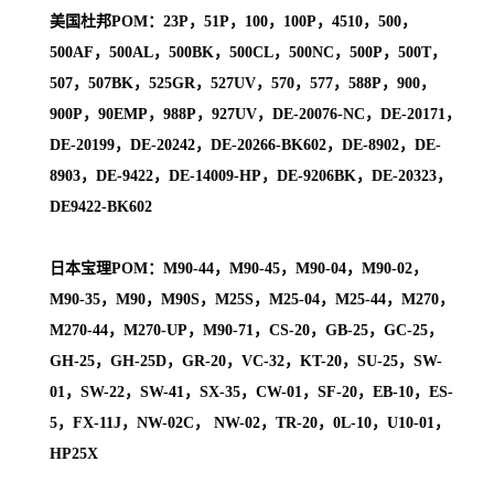
美国杜邦POM：23P，51P，100，100P，4510，500，
500AF，500AL，500BK，500CL，500NC，500P，500T，
507，507BK，525GR，527UV，570，577，588P，900，
900P，90EMP，988P，927UV，DE-20076-NC，DE-20171，
DE-20199，DE-20242，DE-20266-BK602，DE-8902，DE-
8903，DE-9422，DE-14009-HP，DE-9206BK，DE-20323，
DE9422-BK602
日本宝理POM：M90-44，M90-45，M90-04，M90-02，
M90-35，M90，M90S，M25S，M25-04，M25-44，M270，
M270-44，M270-UP，M90-71，CS-20，GB-25，GC-25，
GH-25，GH-25D，GR-20，VC-32，KT-20，SU-25，SW-
01，SW-22，SW-41，SX-35，CW-01，SF-20，EB-10，ES-
5，FX-11J，NW-02C， NW-02，TR-20，0L-10，U10-01，
HP25X