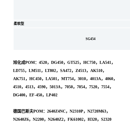
柔软型
SG454
旭化成POM：4520，DG450，GT525，HC750，LA541，
LD755，LM511，LT802，SA472，Z4513，AK510，
AK751，HC450，LA501，MT754，3010，4013A，4060，
4510，4513，4590，5013A，7050，7054，7520，7554，
DG400，EF-450，LP402
德国巴斯夫POM：2640Z4NC，N2310P，N2720M63，
N2640Z6，N2200，N2640Z2，FK61002，H320，S2320