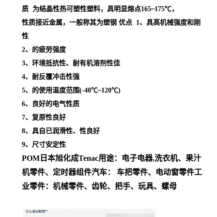
质 为结晶性热可塑性塑料，具明显熔点
165~175℃，
性质接近金属，一般称其为塑钢
优点 1、具高机械强度和刚
性
2、的疲劳强度
3、环境抵抗性、耐有机溶剂性佳
4、耐反覆冲击性强
5、的使用温度范围(-40℃~120℃)
6、良好的电气性质
7、复原性良好
8、具自已润滑性、性良好
9、尺寸安定性
POM日本旭化成
Tenac
用途
：
电子电器,洗衣机、果汁
机零件、定时器组件
汽车： 车把零件、电动窗零件
工
业零件：机械零件、齿轮、把手、玩具、螺母