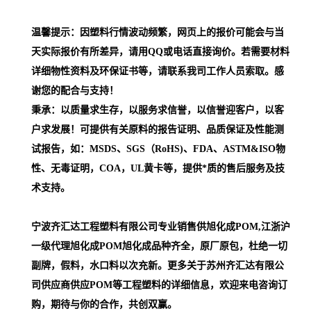
温馨提示：因塑料行情波动频繁，网页上的报价可能会与当
天实际报价有所差异，请用QQ或电话直接询价。若需要材料
详细物性资料及环保证书等，请联系我司工作人员索取。感
谢您的配合与支持！
秉承：以质量求生存，以服务求信誉，以信誉迎客户，以客
户求发展！可提供有关原料的报告证明、品质保证及性能测
试报告，如：MSDS、SGS（RoHS)、FDA、ASTM&ISO物
性、无毒证明，COA，UL黄卡等，提供*质的售后服务及技
术支持。
宁波齐汇达工程塑料有限公司专业销售供旭化成POM,江浙沪
一级代理
旭化成POM
旭化成品种齐全，原厂原包，杜绝一切
副牌，假料，水口料以次充新。更多关于苏州齐汇达有限公
司供应商供应POM等工程塑料的详细信息，欢迎来电咨询订
购，期待与你的合作，共创双赢。