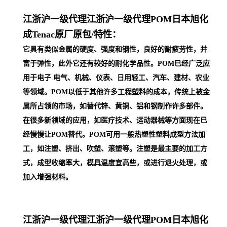
江浙沪一级代理
江浙沪一级代理POM日本旭化
成Tenac原厂原包/
特性：
它具有类似金属的硬度、强度和钢性，良好的耐疲劳性，并
富于弹性，此外它还有较好的耐化学品性。POM已经广泛应
用于电子 电气、机械、仪表、日用轻工、汽车、建材、农业
等领域。POM以低于其他许多工程塑料的成本，传统上被金
属所占领的市场，如替代锌、黄铜、铝和钢制作许多部件。
在很多新领域的应用，如医疗技术、运动器械等方面现在已
经慢慢让POM替代。POM可用一般热塑性塑料成型方法加
工，如注塑、挤出、吹塑、滚塑等。注塑是最主要的加工方
式，成型收缩率大，模具温度宜高些，或进行退火处理，或
加入增强材料。
江浙沪一级代理
江浙沪一级代理POM日本旭化