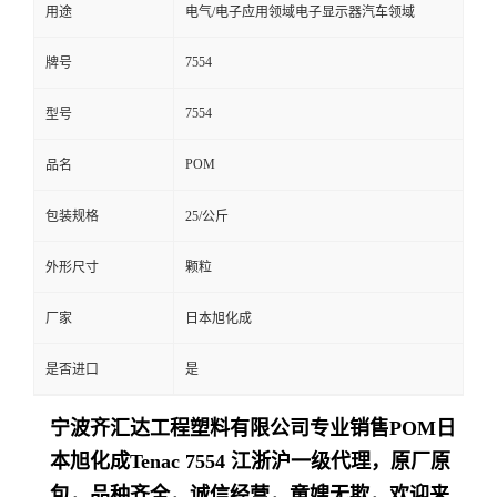
用途
电气/电子应用领域电子显示器汽车领域
7554
牌号
7554
型号
POM
品名
包装规格
25/公斤
外形尺寸
颗粒
厂家
日本旭化成
是否进口
是
宁波齐汇达工程塑料有限公司专业销售
POM日
本旭化成Tenac
7554
江浙沪一级代理，原厂原
包，品种齐全，诚信经营，童嫂无欺，欢迎来