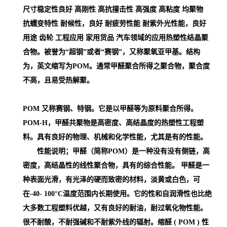
尺寸稳定性良好 高刚性 高抗撞击性 高强度 高粘度 均聚物
抗蠕变特性 耐候性，良好 耐疲劳性能 耐紫外光性能，良好
用途 齿轮 工程应用 家用货品 汽车领域的应用
热塑性结晶聚
合物。被誉为“超钢”或者“赛钢”，又称聚氧亚甲基。结构
为，英文缩写为POM。通常甲醛聚合所得之聚合物，聚合度
不高，且易受热解聚。
POM 又称赛钢、特钢。它是以甲醛等为原料聚合所得。
POM-H，甲醛共聚物是高密度、高结晶度的热塑性工程塑
料。具有良好的物理、机械和化学性能，尤其是有的性能。
性能说明；甲醛（简称POM）是一种没有没有侧链，高
密度，高结晶性的线性聚合物，具有的综合性能。 甲醛是一
种表面光滑，有光泽的硬而致密的材料，淡黄或白色，可
在-40- 100°C温度范围内长期使用。它的性和自润滑性也比绝
大多数工程塑料优越，又有良好的耐油，耐过氧化物性能。
很不耐酸，不耐强碱和不耐紫外线的辐射。缩醛 ( POM )
性