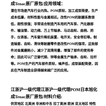
成Tenac原厂原包/
应用领域：
潜在市场是汽车行业内饰。POM质轻，加工成型简便，生产
成本低廉，材料性能与金属相近。改性POM的耐磨系数很
低，刚性很强；非常适合制造汽车用的汽车泵、汽化器部
件、输油管、动力阀、万上节轴承、马达齿轮、曲柄、把
手、仪表板、汽车窗升降机装置、电开关、安全带扣等。制
造轴套、齿轮、滑块等耐磨零件是改性POM的强项，这些部
件对金属磨耗小，减少了润滑用量，增强了部件的使用寿
命；因此可以广泛替代铜、锌等金属生产轴承、齿轮、拉杆
等。POM生产的汽车部件质轻，噪声低，成型装配简便，因
此在汽车制
造业获得越来越广泛的应用。
江浙沪一级代理
江浙沪一级代理POM日本旭化
成Tenac原厂原包/
材料介绍:
供货地区 北美洲 非洲和中东 拉丁美洲 欧洲 亚太地区 特性