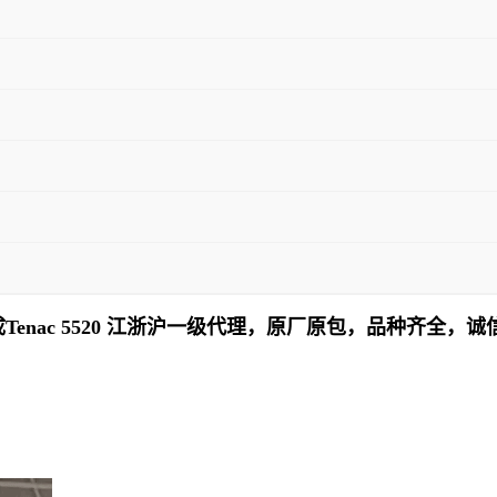
enac
5520
江浙沪一级代理，原厂原包，品种齐全，诚