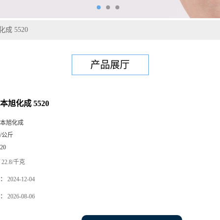
成 5520
产品展厅
本旭化成 5520
本旭化成
5/公斤
20
22.8/千克
：
2024-12-04
：
2026-08-06