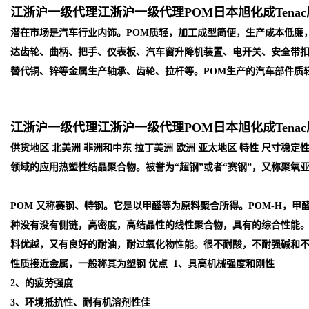
江浙沪一级代理
江浙沪一级代理POM日本旭化成Tenac
潜在市场是汽车行业内饰。POM质轻，加工成型简便，生产成本低廉
达齿轮、曲柄、把手、仪表板、汽车窗升降机装置、电开关、安全带扣
替代铜、锌等金属生产轴承、齿轮、拉杆等。POM生产的汽车部件质
江浙沪一级代理
江浙沪一级代理POM日本旭化成Tenac
供货地区 北美洲 非洲和中东 拉丁美洲 欧洲 亚太地区 特性 尺寸稳定
领域的应用
热塑性结晶聚合物。被誉为“超钢”或者“赛钢”，又称聚
POM 又称赛钢、特钢。它是以甲醛等为原料聚合所得。POM-H
种没有没有侧链，高密度，高结晶性的线性聚合物，具有的综合性能。 
料优越，又有良好的耐油，耐过氧化物性能。很不耐酸，不耐强碱和不耐紫
性质接近金属，一般称其为塑钢
优点 1、具高机械强度和刚性
2、的疲劳强度
3、环境抵抗性、耐有机溶剂性佳