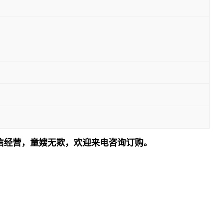
信经营，童嫂无欺，欢迎来电咨询订购。