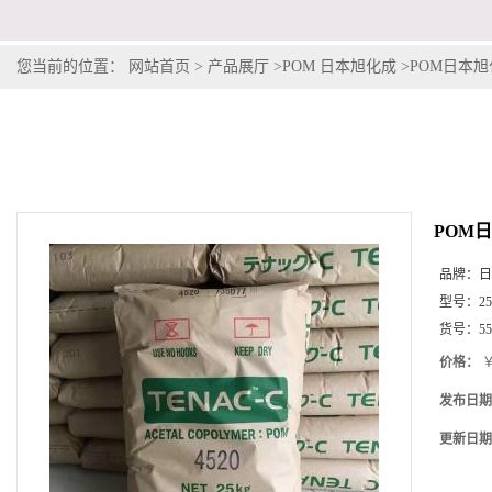
您当前的位置：
网站首页
>
产品展厅
>
POM 日本旭化成
>
POM日本旭化
POM日
品牌：
日
型号：
2
货号：
55
价格：
￥
发布日期
更新日期