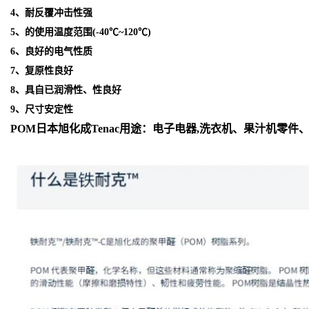
4、耐反覆冲击性强
5、的使用温度范围(-40℃~120℃)
6、良好的电气性质
7、复原性良好
8、具自已润滑性、性良好
9、尺寸安定性
POM日本旭化成
Tenac
用途
：
电子电器,洗衣机、果汁机零件