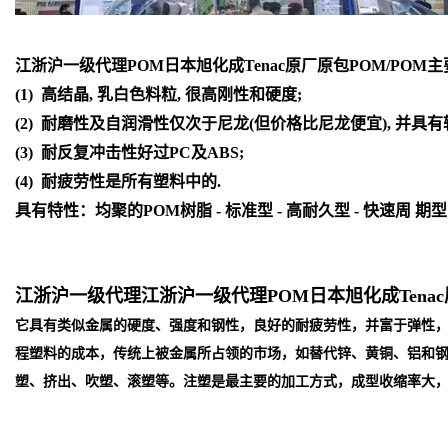
江浙沪一级代理POM日本旭化成Tenac原厂原包POM/POM主
(1) 高结晶, 乳白色料粒, 很高刚性和硬度;
(2) 耐磨性及自润滑性仅次于尼龙(但价格比尼龙便宜), 并具有
(3) 耐反复冲击性好过PC及ABS;
(4) 耐疲劳性是所有塑料中的.
具有特性：均聚的POM树脂 - 标准型 - 高耐久型 - 快速周 期型 
江浙沪一级代理
江浙沪一级代理POM日本旭化成Tenac
它具有类似金属的硬度、强度和钢性，良好的耐疲劳性，并富于弹性，
程塑料的成本，传统上被金属所占领的市场，如替代锌、黄铜、铝和钢
塑、挤出、吹塑、滚塑等。注塑是最主要的加工方式，成型收缩率大