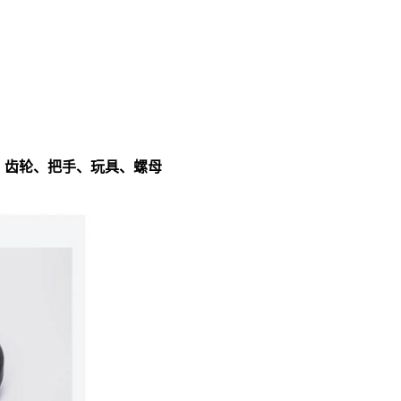
、齿轮、把手、玩具、螺母