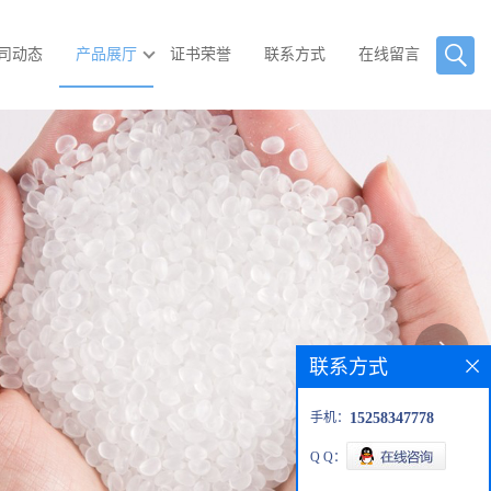
司动态
产品展厅
证书荣誉
联系方式
在线留言
联系方式
手机：
15258347778
Q Q：