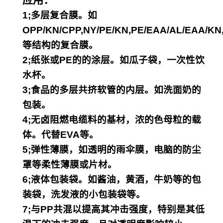
应用：
1;多层复合膜。如
OPP/KN/CPP,NY/PE/KN,
PE/EAA/AL/EAA/KN
等结构的复合膜。
2;纸张或PE的的涂层。如瓜子袋，一次性饮
水杯。
3;食品的多层共挤软管的内层。如洗面奶的
包装。
4;无卤阻燃电缆料的基材，浓的色母粒的载
体。代替EVA等。
5;弹性薄膜，如透明的雨伞膜，电脑的防尘
罩等柔性薄膜或片材。
6;液体包装袋。如酱油，黄酒，牛奶等的包
装袋，洗发液的小包装袋等。
7;与PP共混以提高其冲击强度，特别是其低