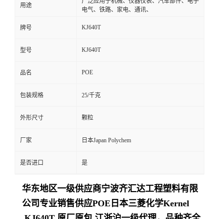
广泛应用于机械、仪器仪表、汽车部件、电子
用途
电气、铁路、家电、通讯、
KJ640T
牌号
KJ640T
型号
POE
品名
包装规格
25/千克
外形尺寸
颗粒
厂家
日本Japan Polychem
是否进口
是
华东地区一级供应商
宁波齐汇达工程塑料有限
公司
专业销售供应POE日本三菱化学Kernel
KJ640T 原厂原包,江浙沪一级代理，品种齐全,