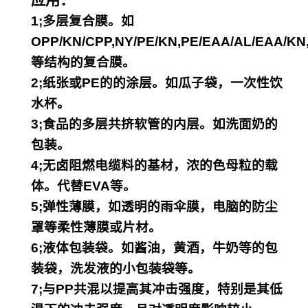
应用：
1;多层复合膜。如
OPP/KN/CPP,NY/PE/KN,
PE/EAA/AL/EAA/KN
等结构的复合膜。
2;纸张或PE的的涂层。如瓜子袋，一次性饮
水杯。
3;食品的多层共挤软管的内层。如洗面奶的
包装。
4;无卤阻燃电缆料的基材，浓的色母粒的载
体。代替EVA等。
5;弹性薄膜，如透明的雨伞膜，电脑的防尘
罩等柔性薄膜或片材。
6;液体包装袋。如酱油，黄酒，牛奶等的包
装袋，洗发液的小包装袋等。
7;与PP共混以提高其冲击强度，特别是其低