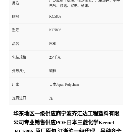
广泛应用于机械、仪器仪表、汽车部件、电子
用途
电气、铁路、家电、通讯、
KC580S
牌号
KC580S
型号
POE
品名
包装规格
25/千克
外形尺寸
颗粒
厂家
日本Japan Polychem
是否进口
是
华东地区一级供应商
宁波齐汇达工程塑料有限
公司
专业销售供应POE日本三菱化学Kernel
KC580S 原厂原包,江浙沪一级代理，品种齐全,