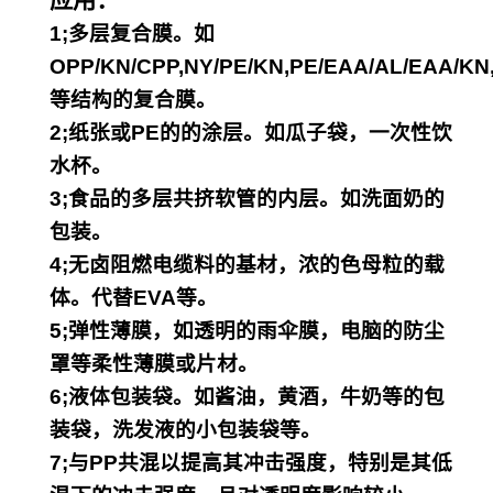
应用：
1;多层复合膜。如
OPP/KN/CPP,NY/PE/KN,
PE/EAA/AL/EAA/KN
等结构的复合膜。
2;纸张或PE的的涂层。如瓜子袋，一次性饮
水杯。
3;食品的多层共挤软管的内层。如洗面奶的
包装。
4;无卤阻燃电缆料的基材，浓的色母粒的载
体。代替EVA等。
5;弹性薄膜，如透明的雨伞膜，电脑的防尘
罩等柔性薄膜或片材。
6;液体包装袋。如酱油，黄酒，牛奶等的包
装袋，洗发液的小包装袋等。
7;与PP共混以提高其冲击强度，特别是其低