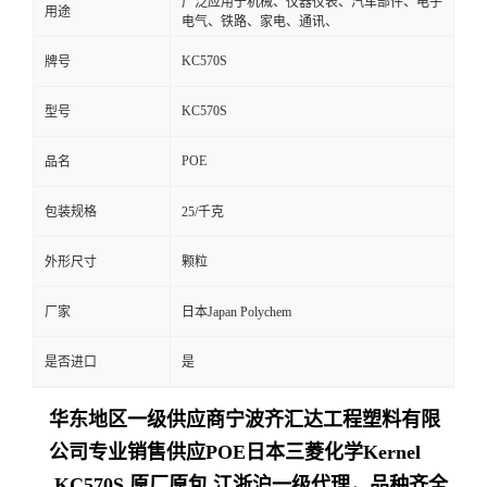
广泛应用于机械、仪器仪表、汽车部件、电子
用途
电气、铁路、家电、通讯、
KC570S
牌号
KC570S
型号
POE
品名
包装规格
25/千克
外形尺寸
颗粒
厂家
日本Japan Polychem
是否进口
是
华东地区一级供应商
宁波齐汇达工程塑料有限
公司
专业销售供应POE日本三菱化学Kernel
KC570S 原厂原包,江浙沪一级代理，品种齐全,