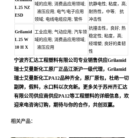
域的应用; 消费品应用领域;
抗静电性; 粘度，高;
L 25 NZ
液压应用; 电气/电子应用
耐热性，中等; 抗
ESD
领域; 电线电缆应用; 管件
冲击性
抗撞击性，良好; 热
Grilamid
工业应用; 气动应用; 汽车领
稳定性; 粘度，高;
L 25 W
域的应用; 消费品应用领域;
经增塑; 良好的柔韧
10 H X
液压应用
性
宁波齐汇达工程塑料有限公司专业销售供应Grilamid
瑞士艾曼斯化工
原厂正品江浙沪一级代理，Grilamid
瑞士艾曼斯化工PA12
品种齐全，原厂原包，杜绝一切
副牌，假料，水口料以次充新。更多关于苏州齐汇达
有限公司供应商供应PA12等工程塑料的详细信息，欢
迎来电咨询订购，期待与你的合作，共创双赢。
相关产品：