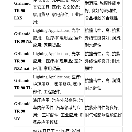
Grilamid
耐酒精; 脱模性能良
其它工具; 医疗; 安全设备;
TR 90
好; 良好的流动性;
家用货品; 家电部件; 工业应
LXS
食品接触的合规性
用;
Lighting Applications; 光学
抗撞击性，高; 抗紫
Grilamid
应用; 医疗/护理用品; 室外
外线性能良好; 润滑;
TR 90 NZ
应用; 家用货品;
耐水解性
Grilamid
Lighting Applications; 光学
抗撞击性，高; 抗紫
TR 90
应用; 医疗/护理用品; 室外
外线性能良好; 耐水
NZZ nat
应用; 家用货品;
解性
Lighting Applications; 医疗/
Grilamid
抗撞击性，高; 润滑;
护理用品; 家用货品; 家电
TR 90 TL
耐水解性
部件; 工程配件;
液压应用; 汽车外部零件; 汽
Grilamid
车内部零件; 汽车领域的应
抗紫外线性能良好;
TR 90
用; 工程配件; 工业应用; 消
耐气候影响性能良好
UV
费品应用领域
动力/其它工具; 医疗; 家用