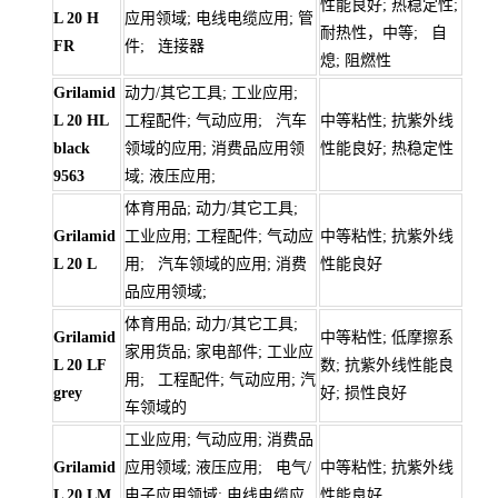
性能良好; 热稳定性;
L 20 H
应用领域; 电线电缆应用; 管
耐热性，中等; 自
FR
件; 连接器
熄; 阻燃性
Grilamid
动力/其它工具; 工业应用;
L 20 HL
工程配件; 气动应用; 汽车
中等粘性; 抗紫外线
black
领域的应用; 消费品应用领
性能良好; 热稳定性
9563
域; 液压应用;
体育用品; 动力/其它工具;
Grilamid
工业应用; 工程配件; 气动应
中等粘性; 抗紫外线
L 20 L
用; 汽车领域的应用; 消费
性能良好
品应用领域;
体育用品; 动力/其它工具;
Grilamid
中等粘性; 低摩擦系
家用货品; 家电部件; 工业应
L 20 LF
数; 抗紫外线性能良
用; 工程配件; 气动应用; 汽
grey
好; 损性良好
车领域的
工业应用; 气动应用; 消费品
Grilamid
应用领域; 液压应用; 电气/
中等粘性; 抗紫外线
L 20 LM
电子应用领域; 电线电缆应
性能良好