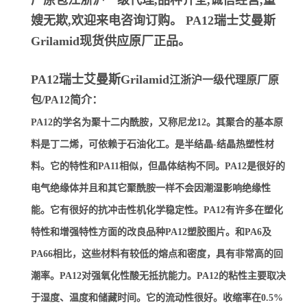
厂原包江浙沪一级代理,品种齐全,诚信经营,童
嫂无欺,欢迎来电咨询订购。
PA12瑞士艾曼斯
Grilamid
现货供应原厂正品。
PA12瑞士艾曼斯Grilamid
江浙沪一级代理原厂原
包/PA12简介：
PA12的学名为聚十二内酰胺，又称尼龙12。其聚合的基本原
料是丁二烯，可依赖于石油化工。是半结晶-结晶热塑性材
料。它的特性和PA11相似，但晶体结构不同。PA12是很好的
电气绝缘体并且和其它聚酰胺一样不会因潮湿影响绝缘性
能。它有很好的抗冲击性机化学稳定性。PA12有许多在塑化
特性和增强特性方面的改良品种PA12塑胶图片。和PA6及
PA66相比，这些材料有较低的熔点和密度，具有非常高的回
潮率。PA12对强氧化性酸无抵抗能力。PA12的粘性主要取决
于湿度、温度和储藏时间。它的流动性很好。收缩率在0.5%