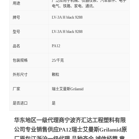
广泛应用于机械、仪器仪表、汽车部件、电子
用途
电气、铁路、家电、通讯、
LV-3A H black 9288
牌号
LV-3A H black 9288
型号
PA12
品名
包装规格
25/千克
外形尺寸
颗粒
厂家
瑞士艾曼斯Grilamid
是否进口
是
华东地区一级代理商宁波齐汇达工程塑料有限
公司专业销售供应PA12瑞士艾曼斯Grilamid
原