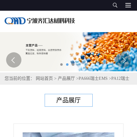
您当前的位置：
网站首页
>
产品展厅
>
PA666瑞士EMS
>
PA12瑞士
艾曼斯Grilamid LV-3A H black 9288
产品展厅