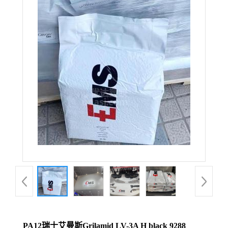
PA12瑞士艾曼斯Grilamid LV-3A H black 9288