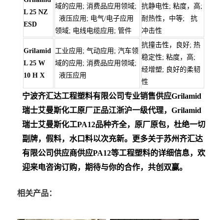
域的应用; 消费品应用领域;
抗静电性; 粘度，高;
L 25 NZ
液压应用; 电气/电子应用
耐热性，中等; 抗
ESD
领域; 电线电缆应用; 管件
冲击性
抗撞击性，良好; 热
Grilamid
工业应用; 气动应用; 汽车领
稳定性; 粘度，高;
L 25 W
域的应用; 消费品应用领域;
经增塑; 良好的柔韧
10 H X
液压应用
性
宁波齐汇达工程塑料有限公司专业销售供应Grilamid
瑞士艾曼斯化工
原厂正品江浙沪一级代理，Grilamid
瑞士艾曼斯化工PA12
品种齐全，原厂原包，杜绝一切
副牌，假料，水口料以次充新。更多关于苏州齐汇达
有限公司供应商供应PA12等工程塑料的详细信息，欢
迎来电咨询订购，期待与你的合作，共创双赢。
相关产品：