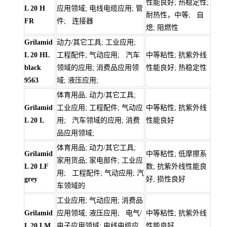
性能良好; 热稳定性;
L 20 H
应用领域; 电线电缆应用; 管
耐热性，中等; 自
FR
件; 连接器
熄; 阻燃性
Grilamid
动力/其它工具; 工业应用;
L 20 HL
工程配件; 气动应用; 汽车
中等粘性; 抗紫外线
black
领域的应用; 消费品应用领
性能良好; 热稳定性
9563
域; 液压应用;
体育用品; 动力/其它工具;
Grilamid
工业应用; 工程配件; 气动应
中等粘性; 抗紫外线
L 20 L
用; 汽车领域的应用; 消费
性能良好
品应用领域;
体育用品; 动力/其它工具;
Grilamid
中等粘性; 低摩擦系
家用货品; 家电部件; 工业应
L 20 LF
数; 抗紫外线性能良
用; 工程配件; 气动应用; 汽
grey
好; 损性良好
车领域的
工业应用; 气动应用; 消费品
Grilamid
应用领域; 液压应用; 电气/
中等粘性; 抗紫外线
L 20 LM
电子应用领域; 电线电缆应
性能良好