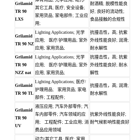
Grilamid
耐酒精; 脱模性能良
其它工具; 医疗; 安全设备;
TR 90
好; 良好的流动性;
家用货品; 家电部件; 工业应
LXS
食品接触的合规性
用;
Lighting Applications; 光学
抗撞击性，高; 抗紫
Grilamid
应用; 医疗/护理用品; 室外
外线性能良好; 润滑;
TR 90 NZ
应用; 家用货品;
耐水解性
Grilamid
Lighting Applications; 光学
抗撞击性，高; 抗紫
TR 90
应用; 医疗/护理用品; 室外
外线性能良好; 耐水
NZZ nat
应用; 家用货品;
解性
Lighting Applications; 医疗/
Grilamid
抗撞击性，高; 润滑;
护理用品; 家用货品; 家电
TR 90 TL
耐水解性
部件; 工程配件;
液压应用; 汽车外部零件; 汽
Grilamid
车内部零件; 汽车领域的应
抗紫外线性能良好;
TR 90
用; 工程配件; 工业应用; 消
耐气候影响性能良好
UV
费品应用领域
动力/其它工具; 医疗; 家用