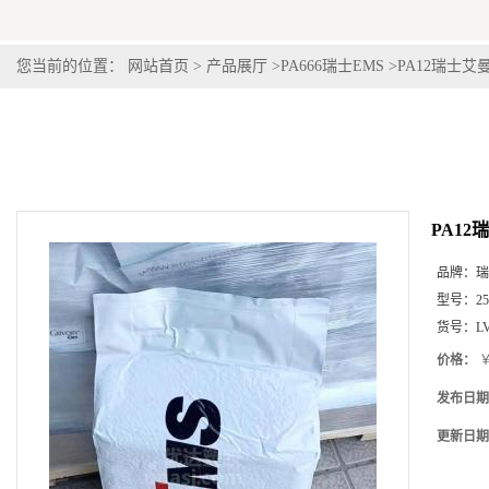
您当前的位置：
网站首页
>
产品展厅
>
PA666瑞士EMS
>
PA12瑞士艾曼斯G
PA12瑞
品牌：
瑞
型号：
2
货号：
LV
价格：
￥
发布日期
更新日期