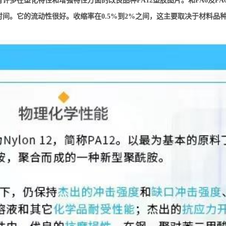
许多在塑化特性和增强特性方面的改良品种PA12塑胶图片。和PA6及PA
间。它的流动性很好。收缩率在0.5%到2%之间，这主要取决于材料品种、壁