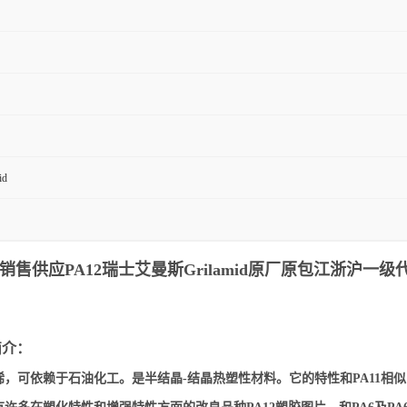
id
应PA12瑞士艾曼斯Grilamid
原厂原包江浙沪一级代
简介：
烯，可依赖于石油化工。是半结晶-结晶热塑性材料。它的特性和PA11相