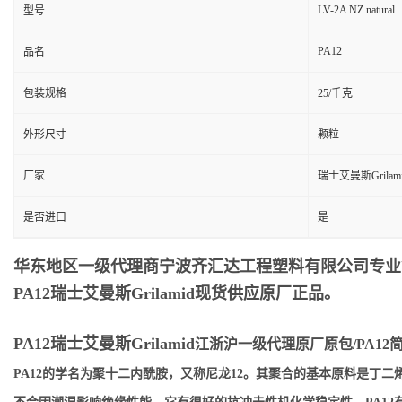
LV-2A NZ natural
型号
PA12
品名
包装规格
25/千克
外形尺寸
颗粒
厂家
瑞士艾曼斯Grilam
是否进口
是
华东地区一级代理商宁波齐汇达工程塑料有限公司专业销售供
PA12瑞士艾曼斯Grilamid
现货供应原厂正品。
PA12瑞士艾曼斯Grilamid
江浙沪一级代理原厂原包/PA12
PA12的学名为聚十二内酰胺，又称尼龙12。其聚合的基本原料是丁二