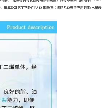
66相比，这些材料有较低的熔点和密度，具有非常高的回潮率。PA12
厚及其它工艺条件PA12 聚酰胺12或尼龙12典型应用范围:水量表