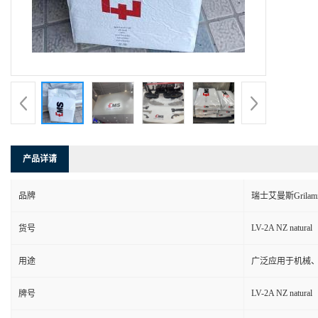
产品详请
品牌
瑞士艾曼斯Grilam
LV-2A NZ natural
货号
用途
广泛应用于机械
LV-2A NZ natural
牌号