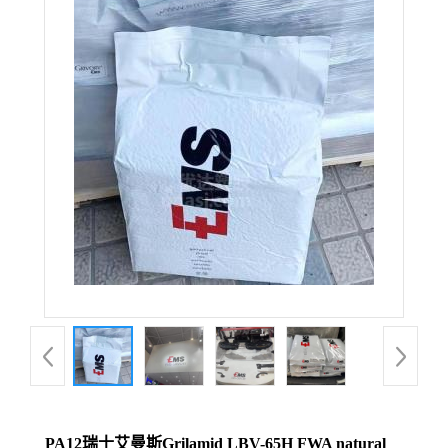
PA12瑞士艾曼斯Grilamid LBV-65H FWA natural