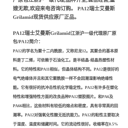
厂原包江浙沪一级代理,品种齐全,诚信经营,童
嫂无欺,欢迎来电咨询订购。
PA12瑞士艾曼斯
Grilamid
现货供应原厂正品。
PA12瑞士艾曼斯Grilamid
江浙沪一级代理原厂原
包/PA12简介：
PA12的学名为聚十二内酰胺，又称尼龙12。其聚合的基本原
料是丁二烯，可依赖于石油化工。是半结晶-结晶热塑性材
料。它的特性和PA11相似，但晶体结构不同。PA12是很好的
电气绝缘体并且和其它聚酰胺一样不会因潮湿影响绝缘性
能。它有很好的抗冲击性机化学稳定性。PA12有许多在塑化
特性和增强特性方面的改良品种PA12塑胶图片。和PA6及
PA66相比，这些材料有较低的熔点和密度，具有非常高的回
潮率。PA12对强氧化性酸无抵抗能力。PA12的粘性主要取决
于湿度、温度和储藏时间。它的流动性很好。收缩率在0.5%