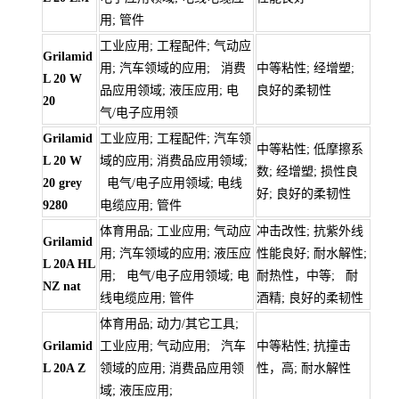
用; 管件
工业应用; 工程配件; 气动应
Grilamid
用; 汽车领域的应用; 消费
中等粘性; 经增塑;
L 20 W
品应用领域; 液压应用; 电
良好的柔韧性
20
气/电子应用领
Grilamid
工业应用; 工程配件; 汽车领
中等粘性; 低摩擦系
L 20 W
域的应用; 消费品应用领域;
数; 经增塑; 损性良
20 grey
电气/电子应用领域; 电线
好; 良好的柔韧性
9280
电缆应用; 管件
体育用品; 工业应用; 气动应
冲击改性; 抗紫外线
Grilamid
用; 汽车领域的应用; 液压应
性能良好; 耐水解性;
L 20A HL
用; 电气/电子应用领域; 电
耐热性，中等; 耐
NZ nat
线电缆应用; 管件
酒精; 良好的柔韧性
体育用品; 动力/其它工具;
Grilamid
工业应用; 气动应用; 汽车
中等粘性; 抗撞击
L 20A Z
领域的应用; 消费品应用领
性，高; 耐水解性
域; 液压应用;