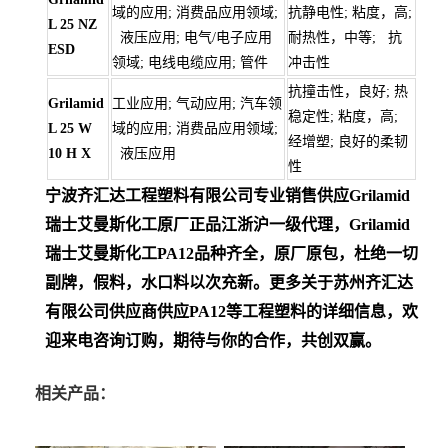
域的应用; 消费品应用领域;
抗静电性; 粘度，高;
L 25 NZ
液压应用; 电气/电子应用
耐热性，中等; 抗
ESD
领域; 电线电缆应用; 管件
冲击性
抗撞击性，良好; 热
Grilamid
工业应用; 气动应用; 汽车领
稳定性; 粘度，高;
L 25 W
域的应用; 消费品应用领域;
经增塑; 良好的柔韧
10 H X
液压应用
性
宁波齐汇达工程塑料有限公司专业销售供应Grilamid
瑞士艾曼斯化工
原厂正品江浙沪一级代理，Grilamid
瑞士艾曼斯化工PA12
品种齐全，原厂原包，杜绝一切
副牌，假料，水口料以次充新。更多关于苏州齐汇达
有限公司供应商供应PA12等工程塑料的详细信息，欢
迎来电咨询订购，期待与你的合作，共创双赢。
相关产品：