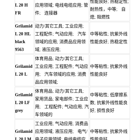
性能良好; 热稳定性;
L 20 H
应用领域; 电线电缆应用; 管
耐热性，中等; 自
FR
件; 连接器
熄; 阻燃性
Grilamid
动力/其它工具; 工业应用;
L 20 HL
工程配件; 气动应用; 汽车
中等粘性; 抗紫外线
black
领域的应用; 消费品应用领
性能良好; 热稳定性
9563
域; 液压应用;
体育用品; 动力/其它工具;
Grilamid
工业应用; 工程配件; 气动应
中等粘性; 抗紫外线
L 20 L
用; 汽车领域的应用; 消费
性能良好
品应用领域;
体育用品; 动力/其它工具;
Grilamid
中等粘性; 低摩擦系
家用货品; 家电部件; 工业应
L 20 LF
数; 抗紫外线性能良
用; 工程配件; 气动应用; 汽
grey
好; 损性良好
车领域的
工业应用; 气动应用; 消费品
Grilamid
应用领域; 液压应用; 电气/
中等粘性; 抗紫外线
L 20 LM
电子应用领域; 电线电缆应
性能良好