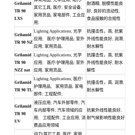
Grilamid
耐酒精; 脱模性能良
其它工具; 医疗; 安全设备;
TR 90
好; 良好的流动性;
家用货品; 家电部件; 工业应
LXS
食品接触的合规性
用;
Lighting Applications; 光学
抗撞击性，高; 抗紫
Grilamid
应用; 医疗/护理用品; 室外
外线性能良好; 润滑;
TR 90 NZ
应用; 家用货品;
耐水解性
Grilamid
Lighting Applications; 光学
抗撞击性，高; 抗紫
TR 90
应用; 医疗/护理用品; 室外
外线性能良好; 耐水
NZZ nat
应用; 家用货品;
解性
Lighting Applications; 医疗/
Grilamid
抗撞击性，高; 润滑;
护理用品; 家用货品; 家电
TR 90 TL
耐水解性
部件; 工程配件;
液压应用; 汽车外部零件; 汽
Grilamid
车内部零件; 汽车领域的应
抗紫外线性能良好;
TR 90
用; 工程配件; 工业应用; 消
耐气候影响性能良好
UV
费品应用领域
动力/其它工具; 医疗; 家用