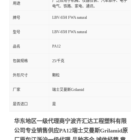
广泛应用于机械、仪器仪表、汽车部件、电子
用途
电气、铁路、家电、通讯、
LBV-65H FWA natural
牌号
LBV-65H FWA natural
型号
PA12
品名
包装规格
25/千克
外形尺寸
颗粒
厂家
瑞士艾曼斯Grilamid
是否进口
是
华东地区一级代理商宁波齐汇达工程塑料有限
公司专业销售供应PA12瑞士艾曼斯Grilamid
原