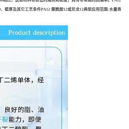
66相比，这些材料有较低的熔点和密度，具有非常高的回潮率。PA12
厚及其它工艺条件PA12 聚酰胺12或尼龙12典型应用范围:水量表