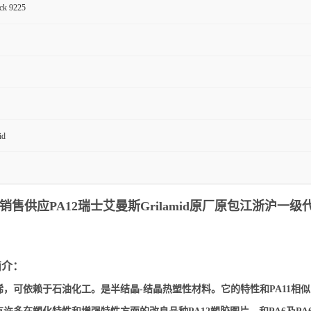
ck 9225
id
应PA12瑞士艾曼斯Grilamid
原厂原包江浙沪一级代
简介：
烯，可依赖于石油化工。是半结晶-结晶热塑性材料。它的特性和PA11相