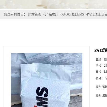
您当前的位置：
网站首页
>
产品展厅
>
PA666瑞士EMS
>
PA12瑞士艾曼斯G
PA12瑞
品牌：
瑞
型号：
2
货号：
LB
价格：
￥
发布日期
更新日期