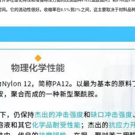
许多在塑化特性和增强特性方面的改良品种PA12塑胶图片。和PA6及PA
间。它的流动性很好。收缩率在0.5%到2%之间，这主要取决于材料品种、壁