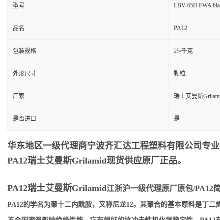
LBV-65H FWA bla
型号
PA12
品名
包装规格
25/千克
外形尺寸
颗粒
厂家
瑞士艾曼斯Grilam
是否进口
是
华东地区一级代理商宁波齐汇达工程塑料有限公司专业销售供
PA12瑞士艾曼斯Grilamid
现货供应原厂正品。
PA12瑞士艾曼斯Grilamid
江浙沪一级代理原厂原包/PA12
PA12的学名为聚十二内酰胺，又称尼龙12。其聚合的基本原料是丁二