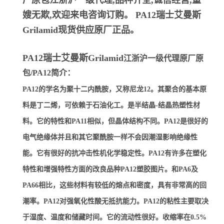
厂原包江浙沪一级代理,品种齐全,诚信经营,童
嫂无欺,欢迎来电咨询订购。
PA12瑞士艾曼斯
Grilamid
现货供应原厂正品。
PA12瑞士艾曼斯Grilamid
江浙沪一级代理原厂原
包/PA12简介：
PA12的学名为聚十二内酰胺，又称尼龙12。其聚合的基本原
料是丁二烯，可依赖于石油化工。是半结晶-结晶热塑性材
料。它的特性和PA11相似，但晶体结构不同。PA12是很好的
电气绝缘体并且和其它聚酰胺一样不会因潮湿影响绝缘性
能。它有很好的抗冲击性机化学稳定性。PA12有许多在塑化
特性和增强特性方面的改良品种PA12塑胶图片。和PA6及
PA66相比，这些材料有较低的熔点和密度，具有非常高的回
潮率。PA12对强氧化性酸无抵抗能力。PA12的粘性主要取决
于湿度、温度和储藏时间。它的流动性很好。收缩率在0.5%