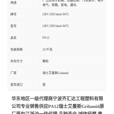
广泛应用于机械、仪器仪表、汽车部件、电子
用途
电气、铁路、家电、通讯、
LBV-25H black 9472
牌号
LBV-25H black 9472
型号
PA12
品名
包装规格
25/千克
外形尺寸
颗粒
厂家
瑞士艾曼斯Grilamid
是否进口
是
华东地区一级代理商宁波齐汇达工程塑料有限
公司专业销售供应PA12瑞士艾曼斯Grilamid
原