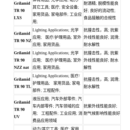
Grilamid
耐酒精; 脱模性能良
其它工具; 医疗; 安全设备;
TR 90
好; 良好的流动性;
家用货品; 家电部件; 工业应
LXS
食品接触的合规性
用;
Lighting Applications; 光学
抗撞击性，高; 抗紫
Grilamid
应用; 医疗/护理用品; 室外
外线性能良好; 润滑;
TR 90 NZ
应用; 家用货品;
耐水解性
Grilamid
Lighting Applications; 光学
抗撞击性，高; 抗紫
TR 90
应用; 医疗/护理用品; 室外
外线性能良好; 耐水
NZZ nat
应用; 家用货品;
解性
Lighting Applications; 医疗/
Grilamid
抗撞击性，高; 润滑;
护理用品; 家用货品; 家电
TR 90 TL
耐水解性
部件; 工程配件;
液压应用; 汽车外部零件; 汽
Grilamid
车内部零件; 汽车领域的应
抗紫外线性能良好;
TR 90
用; 工程配件; 工业应用; 消
耐气候影响性能良好
UV
费品应用领域
动力/其它工具; 医疗; 家用