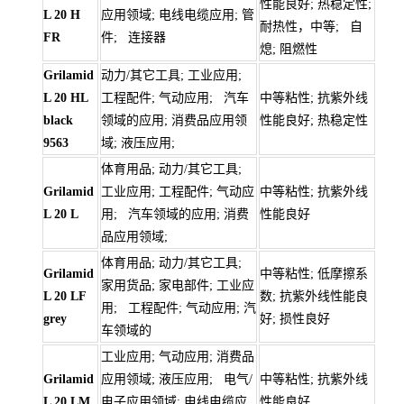
性能良好; 热稳定性;
L 20 H
应用领域; 电线电缆应用; 管
耐热性，中等; 自
FR
件; 连接器
熄; 阻燃性
Grilamid
动力/其它工具; 工业应用;
L 20 HL
工程配件; 气动应用; 汽车
中等粘性; 抗紫外线
black
领域的应用; 消费品应用领
性能良好; 热稳定性
9563
域; 液压应用;
体育用品; 动力/其它工具;
Grilamid
工业应用; 工程配件; 气动应
中等粘性; 抗紫外线
L 20 L
用; 汽车领域的应用; 消费
性能良好
品应用领域;
体育用品; 动力/其它工具;
Grilamid
中等粘性; 低摩擦系
家用货品; 家电部件; 工业应
L 20 LF
数; 抗紫外线性能良
用; 工程配件; 气动应用; 汽
grey
好; 损性良好
车领域的
工业应用; 气动应用; 消费品
Grilamid
应用领域; 液压应用; 电气/
中等粘性; 抗紫外线
L 20 LM
电子应用领域; 电线电缆应
性能良好