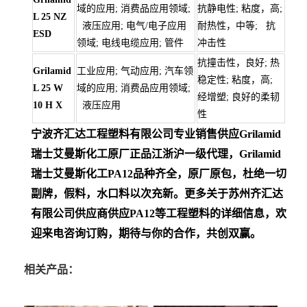
域的应用; 消费品应用领域;
抗静电性; 粘度，高;
L 25 NZ
液压应用; 电气/电子应用
耐热性，中等; 抗
ESD
领域; 电线电缆应用; 管件
冲击性
抗撞击性，良好; 热
Grilamid
工业应用; 气动应用; 汽车领
稳定性; 粘度，高;
L 25 W
域的应用; 消费品应用领域;
经增塑; 良好的柔韧
10 H X
液压应用
性
宁波齐汇达工程塑料有限公司专业销售供应Grilamid
瑞士艾曼斯化工
原厂正品江浙沪一级代理，Grilamid
瑞士艾曼斯化工PA12
品种齐全，原厂原包，杜绝一切
副牌，假料，水口料以次充新。更多关于苏州齐汇达
有限公司供应商供应PA12等工程塑料的详细信息，欢
迎来电咨询订购，期待与你的合作，共创双赢。
相关产品：