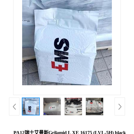
PA12瑞士艾曼斯Grilamid L XE 16175 (LVL-5H) black