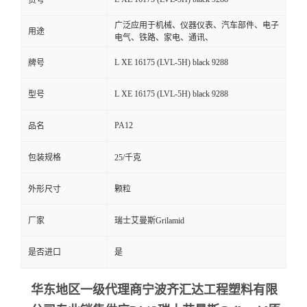
货号
广泛应用于机械、仪器仪表、汽车部件、电子
用途
电气、铁路、家电、通讯、
L XE 16175 (LVL-5H) black 9288
牌号
L XE 16175 (LVL-5H) black 9288
型号
PA12
品名
包装规格
25/千克
外形尺寸
颗粒
厂家
瑞士艾曼斯Grilamid
是否进口
是
华东地区一级代理商宁波齐汇达工程塑料有限