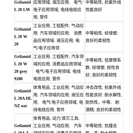
Grilamid
应用领域; 液压应用; 电气/
中等粘性; 抗紫外线
L 20 LM
电子应用领域; 电线电缆应
性能良好
用; 管件
工业应用; 工程配件; 气动应
Grilamid
用; 汽车领域的应用; 消费
中等粘性; 经增塑;
L 20 W
品应用领域; 液压应用; 电
良好的柔韧性
20
气/电子应用领
Grilamid
工业应用; 工程配件; 汽车领
中等粘性; 低摩擦系
L 20 W
域的应用; 消费品应用领域;
数; 经增塑; 损性良
20 grey
电气/电子应用领域; 电线
好; 良好的柔韧性
9280
电缆应用; 管件
体育用品; 工业应用; 气动应
冲击改性; 抗紫外线
Grilamid
用; 汽车领域的应用; 液压应
性能良好; 耐水解性;
L 20A HL
用; 电气/电子应用领域; 电
耐热性，中等; 耐
NZ nat
线电缆应用; 管件
酒精; 良好的柔韧性
体育用品; 动力/其它工具;
Grilamid
工业应用; 气动应用; 汽车
中等粘性; 抗撞击