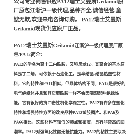
公司专业销售供应PA12瑞士艾曼斯Grilamid
原
厂原包江浙沪一级代理,品种齐全,诚信经营,童
嫂无欺,欢迎来电咨询订购。
PA12瑞士艾曼斯
Grilamid
现货供应原厂正品。
PA12瑞士艾曼斯Grilamid
江浙沪一级代理原厂原
包/PA12简介：
PA12的学名为聚十二内酰胺，又称尼龙12。其聚合的基本原
料是丁二烯，可依赖于石油化工。是半结晶-结晶热塑性材
料。它的特性和PA11相似，但晶体结构不同。PA12是很好的
电气绝缘体并且和其它聚酰胺一样不会因潮湿影响绝缘性
能。它有很好的抗冲击性机化学稳定性。PA12有许多在塑化
特性和增强特性方面的改良品种PA12塑胶图片。和PA6及
PA66相比，这些材料有较低的熔点和密度，具有非常高的回
潮率。PA12对强氧化性酸无抵抗能力。PA12的粘性主要取决