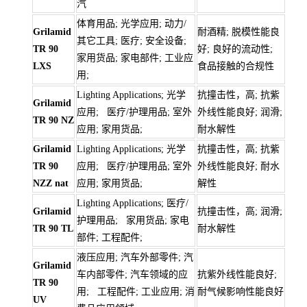
汽
体育用品; 光学应用; 动力/
Grilamid
耐酒精; 脱模性能良
其它工具; 医疗; 安全设备;
TR 90
好; 良好的流动性;
家用货品; 家电部件; 工业应
LXS
食品接触的合规性
用;
Lighting Applications; 光学
抗撞击性，高; 抗紫
Grilamid
应用; 医疗/护理用品; 室外
外线性能良好; 润滑;
TR 90 NZ
应用; 家用货品;
耐水解性
Grilamid
Lighting Applications; 光学
抗撞击性，高; 抗紫
TR 90
应用; 医疗/护理用品; 室外
外线性能良好; 耐水
NZZ nat
应用; 家用货品;
解性
Lighting Applications; 医疗/
Grilamid
抗撞击性，高; 润滑;
护理用品; 家用货品; 家电
TR 90 TL
耐水解性
部件; 工程配件;
液压应用; 汽车外部零件; 汽
Grilamid
车内部零件; 汽车领域的应
抗紫外线性能良好;
TR 90
用; 工程配件; 工业应用; 消
耐气候影响性能良好
UV