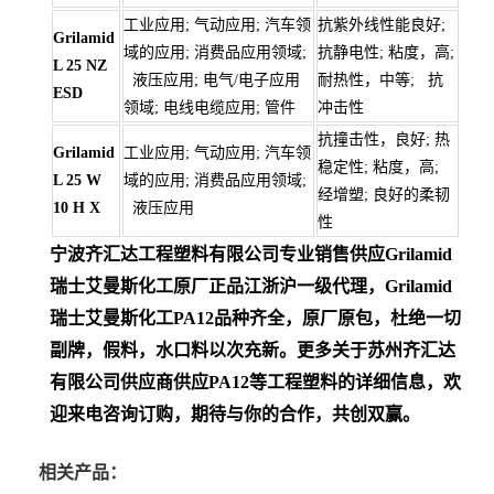
工业应用; 气动应用; 汽车领
抗紫外线性能良好;
Grilamid
域的应用; 消费品应用领域;
抗静电性; 粘度，高;
L 25 NZ
液压应用; 电气/电子应用
耐热性，中等; 抗
ESD
领域; 电线电缆应用; 管件
冲击性
抗撞击性，良好; 热
Grilamid
工业应用; 气动应用; 汽车领
稳定性; 粘度，高;
L 25 W
域的应用; 消费品应用领域;
经增塑; 良好的柔韧
10 H X
液压应用
性
宁波齐汇达工程塑料有限公司专业销售供应Grilamid
瑞士艾曼斯化工
原厂正品江浙沪一级代理，Grilamid
瑞士艾曼斯化工PA12
品种齐全，原厂原包，杜绝一切
副牌，假料，水口料以次充新。更多关于苏州齐汇达
有限公司供应商供应PA12等工程塑料的详细信息，欢
迎来电咨询订购，期待与你的合作，共创双赢。
相关产品：