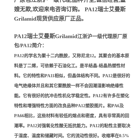
厂原包江浙沪一级代理,品种齐全,诚信经营,童
嫂无欺,欢迎来电咨询订购。
PA12瑞士艾曼斯
Grilamid
现货供应原厂正品。
PA12瑞士艾曼斯Grilamid
江浙沪一级代理原厂原
包/PA12简介：
PA12的学名为聚十二内酰胺，又称尼龙12。其聚合的基本原
料是丁二烯，可依赖于石油化工。是半结晶-结晶热塑性材
料。它的特性和PA11相似，但晶体结构不同。PA12是很好的
电气绝缘体并且和其它聚酰胺一样不会因潮湿影响绝缘性
能。它有很好的抗冲击性机化学稳定性。PA12有许多在塑化
特性和增强特性方面的改良品种PA12塑胶图片。和PA6及
PA66相比，这些材料有较低的熔点和密度，具有非常高的回
潮率。PA12对强氧化性酸无抵抗能力。PA12的粘性主要取决
于湿度、温度和储藏时间。它的流动性很好。收缩率在0.5%