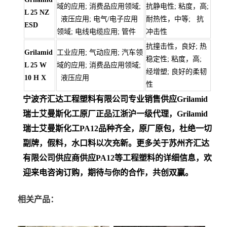
域的应用; 消费品应用领域;
抗静电性; 粘度，高;
L 25 NZ
液压应用; 电气/电子应用
耐热性，中等; 抗
ESD
领域; 电线电缆应用; 管件
冲击性
抗撞击性，良好; 热
Grilamid
工业应用; 气动应用; 汽车领
稳定性; 粘度，高;
L 25 W
域的应用; 消费品应用领域;
经增塑; 良好的柔韧
10 H X
液压应用
性
宁波齐汇达工程塑料有限公司专业销售供应Grilamid
瑞士艾曼斯化工
原厂正品江浙沪一级代理，Grilamid
瑞士艾曼斯化工PA12
品种齐全，原厂原包，杜绝一切
副牌，假料，水口料以次充新。更多关于苏州齐汇达
有限公司供应商供应PA12等工程塑料的详细信息，欢
迎来电咨询订购，期待与你的合作，共创双赢。
相关产品：