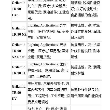
Grilamid
耐酒精; 脱模性能良
其它工具; 医疗; 安全设备;
TR 90
好; 良好的流动性;
家用货品; 家电部件; 工业应
LXS
食品接触的合规性
用;
Lighting Applications; 光学
抗撞击性，高; 抗紫
Grilamid
应用; 医疗/护理用品; 室外
外线性能良好; 润滑;
TR 90 NZ
应用; 家用货品;
耐水解性
Grilamid
Lighting Applications; 光学
抗撞击性，高; 抗紫
TR 90
应用; 医疗/护理用品; 室外
外线性能良好; 耐水
NZZ nat
应用; 家用货品;
解性
Lighting Applications; 医疗/
Grilamid
抗撞击性，高; 润滑;
护理用品; 家用货品; 家电
TR 90 TL
耐水解性
部件; 工程配件;
液压应用; 汽车外部零件; 汽
Grilamid
车内部零件; 汽车领域的应
抗紫外线性能良好;
TR 90
用; 工程配件; 工业应用; 消
耐气候影响性能良好
UV
费品应用领域
动力/其它工具; 医疗; 家用