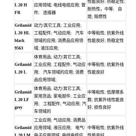
性能良好; 热稳定性;
L 20 H
应用领域; 电线电缆应用; 管
耐热性，中等; 自
FR
件; 连接器
熄; 阻燃性
Grilamid
动力/其它工具; 工业应用;
L 20 HL
工程配件; 气动应用; 汽车
中等粘性; 抗紫外线
black
领域的应用; 消费品应用领
性能良好; 热稳定性
9563
域; 液压应用;
体育用品; 动力/其它工具;
Grilamid
工业应用; 工程配件; 气动应
中等粘性; 抗紫外线
L 20 L
用; 汽车领域的应用; 消费
性能良好
品应用领域;
体育用品; 动力/其它工具;
Grilamid
中等粘性; 低摩擦系
家用货品; 家电部件; 工业应
L 20 LF
数; 抗紫外线性能良
用; 工程配件; 气动应用; 汽
grey
好; 损性良好
车领域的
工业应用; 气动应用; 消费品
Grilamid
应用领域; 液压应用; 电气/
中等粘性; 抗紫外线
L 20 LM
电子应用领域; 电线电缆应
性能良好