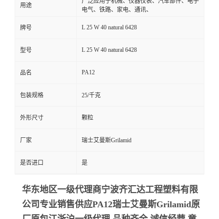
广泛应用于机械、仪器仪表、汽车部件、电子
用途
电气、铁路、家电、通讯、
L 25 W 40 natural 6428
牌号
L 25 W 40 natural 6428
型号
PA12
品名
包装规格
25/千克
外形尺寸
颗粒
厂家
瑞士艾曼斯Grilamid
是否进口
是
华东地区一级代理商宁波齐汇达工程塑料有限
公司专业销售供应PA12瑞士艾曼斯Grilamid
原