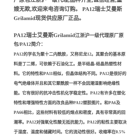
厂原包江浙沪一级代理,品种齐全,诚信经营,童
嫂无欺,欢迎来电咨询订购。
PA12瑞士艾曼斯
Grilamid
现货供应原厂正品。
PA12瑞士艾曼斯Grilamid
江浙沪一级代理原厂原
包/PA12简介：
PA12的学名为聚十二内酰胺，又称尼龙12。其聚合的基本原
料是丁二烯，可依赖于石油化工。是半结晶-结晶热塑性材
料。它的特性和PA11相似，但晶体结构不同。PA12是很好的
电气绝缘体并且和其它聚酰胺一样不会因潮湿影响绝缘性
能。它有很好的抗冲击性机化学稳定性。PA12有许多在塑化
特性和增强特性方面的改良品种PA12塑胶图片。和PA6及
PA66相比，这些材料有较低的熔点和密度，具有非常高的回
潮率。PA12对强氧化性酸无抵抗能力。PA12的粘性主要取决
于湿度、温度和储藏时间。它的流动性很好。收缩率在0.5%