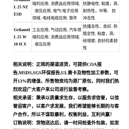
域的应用; 消费品应用领域;
抗静电性; 粘度，高;
L 25 NZ
液压应用; 电气/电子应用
耐热性，中等; 抗
ESD
领域; 电线电缆应用; 管件
冲击性
抗撞击性，良好; 热
Grilamid
工业应用; 气动应用; 汽车领
稳定性; 粘度，高;
L 25 W
域的应用; 消费品应用领域;
经增塑; 良好的柔韧
10 H X
液压应用
性
相关说明：正规的渠道进货，可提供COA报
告,MSDS,SGS环保报告,UL黄卡及物性加工参数，可
开13%的增值，所售物资均为原厂原包，同时我们热
烈欢迎广大客户来公司进行监督考察。
相关承诺：秉承以质量求生存，以服务求信誉，以信
誉迎客户，以客户求发展，我们希望能够长期的与客
户合作，所以不谋取暴利，权衡利益，互利共赢！
订购说明：货物送达后，请一时间检查外包装，如发