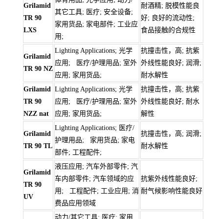
Grilamid
耐酒精; 脱模性能良
其它工具; 医疗; 安全设备;
TR 90
好; 良好的流动性;
家用货品; 家电部件; 工业应
LXS
食品接触的合规性
用;
Lighting Applications; 光学
抗撞击性，高; 抗紫
Grilamid
应用; 医疗/护理用品; 室外
外线性能良好; 润滑;
TR 90 NZ
应用; 家用货品;
耐水解性
Grilamid
Lighting Applications; 光学
抗撞击性，高; 抗紫
TR 90
应用; 医疗/护理用品; 室外
外线性能良好; 耐水
NZZ nat
应用; 家用货品;
解性
Lighting Applications; 医疗/
Grilamid
抗撞击性，高; 润滑;
护理用品; 家用货品; 家电
TR 90 TL
耐水解性
部件; 工程配件;
液压应用; 汽车外部零件; 汽
Grilamid
车内部零件; 汽车领域的应
抗紫外线性能良好;
TR 90
用; 工程配件; 工业应用; 消
耐气候影响性能良好
UV
费品应用领域
动力/其它工具; 医疗; 家用