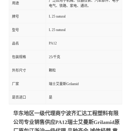
广泛应用于机械、仪器仪表、汽车部件、电子
用途
电气、铁路、家电、通讯、
L 25 natural
牌号
L 25 natural
型号
PA12
品名
包装规格
25/千克
外形尺寸
颗粒
厂家
瑞士艾曼斯Grilamid
是否进口
是
华东地区一级代理商宁波齐汇达工程塑料有限
公司专业销售供应PA12瑞士艾曼斯Grilamid
原