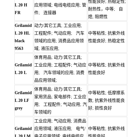
性能良好; 热稳定性;
L 20 H
应用领域; 电线电缆应用; 管
耐热性，中等; 自
FR
件; 连接器
熄; 阻燃性
Grilamid
动力/其它工具; 工业应用;
L 20 HL
工程配件; 气动应用; 汽车
中等粘性; 抗紫外线
black
领域的应用; 消费品应用领
性能良好; 热稳定性
9563
域; 液压应用;
体育用品; 动力/其它工具;
Grilamid
工业应用; 工程配件; 气动应
中等粘性; 抗紫外线
L 20 L
用; 汽车领域的应用; 消费
性能良好
品应用领域;
体育用品; 动力/其它工具;
Grilamid
中等粘性; 低摩擦系
家用货品; 家电部件; 工业应
L 20 LF
数; 抗紫外线性能良
用; 工程配件; 气动应用; 汽
grey
好; 损性良好
车领域的
工业应用; 气动应用; 消费品
Grilamid
应用领域; 液压应用; 电气/
中等粘性; 抗紫外线
L 20 LM
电子应用领域; 电线电缆应
性能良好