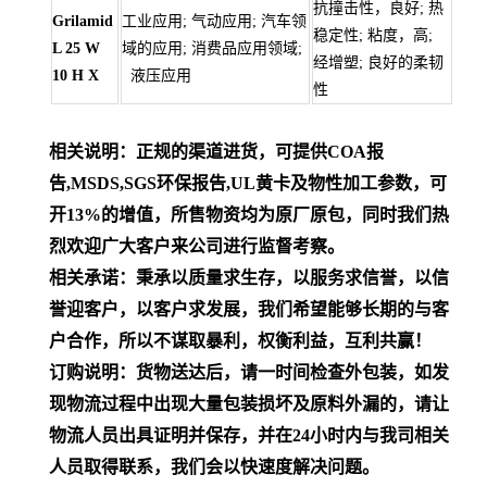
抗撞击性，良好; 热
Grilamid
工业应用; 气动应用; 汽车领
稳定性; 粘度，高;
L 25 W
域的应用; 消费品应用领域;
经增塑; 良好的柔韧
10 H X
液压应用
性
相关说明：正规的渠道进货，可提供COA报
告,MSDS,SGS环保报告,UL黄卡及物性加工参数，可
开13%的增值，所售物资均为原厂原包，同时我们热
烈欢迎广大客户来公司进行监督考察。
相关承诺：秉承以质量求生存，以服务求信誉，以信
誉迎客户，以客户求发展，我们希望能够长期的与客
户合作，所以不谋取暴利，权衡利益，互利共赢！
订购说明：货物送达后，请一时间检查外包装，如发
现物流过程中出现大量包装损坏及原料外漏的，请让
物流人员出具证明并保存，并在24小时内与我司相关
人员取得联系，我们会以快速度解决问题。