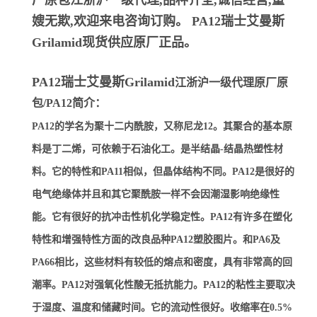
厂原包江浙沪一级代理,品种齐全,诚信经营,童
嫂无欺,欢迎来电咨询订购。
PA12瑞士艾曼斯
Grilamid
现货供应原厂正品。
PA12瑞士艾曼斯Grilamid
江浙沪一级代理原厂原
包/PA12简介：
PA12的学名为聚十二内酰胺，又称尼龙12。其聚合的基本原
料是丁二烯，可依赖于石油化工。是半结晶-结晶热塑性材
料。它的特性和PA11相似，但晶体结构不同。PA12是很好的
电气绝缘体并且和其它聚酰胺一样不会因潮湿影响绝缘性
能。它有很好的抗冲击性机化学稳定性。PA12有许多在塑化
特性和增强特性方面的改良品种PA12塑胶图片。和PA6及
PA66相比，这些材料有较低的熔点和密度，具有非常高的回
潮率。PA12对强氧化性酸无抵抗能力。PA12的粘性主要取决
于湿度、温度和储藏时间。它的流动性很好。收缩率在0.5%