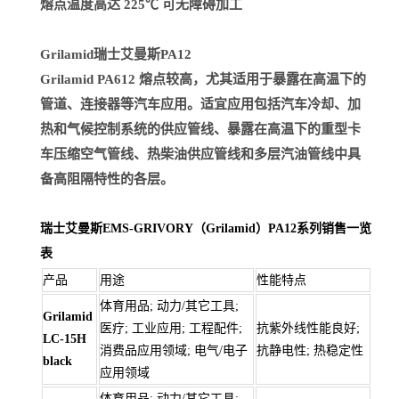
熔点温度高达 225℃ 可无障碍加工
Grilamid瑞士艾曼斯PA12
Grilamid PA612 熔点较高，尤其适用于暴露在高温下的
管道、连接器等汽车应用。适宜应用包括汽车冷却、加
热和气候控制系统的供应管线、暴露在高温下的重型卡
车压缩空气管线、热柴油供应管线和多层汽油管线中具
备高阻隔特性的各层。
瑞士艾曼斯EMS-GRIVORY（Grilamid）PA12系列销售一览
表
产品
用途
性能特点
体育用品; 动力/其它工具;
Grilamid
医疗; 工业应用; 工程配件;
抗紫外线性能良好;
LC-15H
消费品应用领域; 电气/电子
抗静电性; 热稳定性
black
应用领域
体育用品; 动力/其它工具;