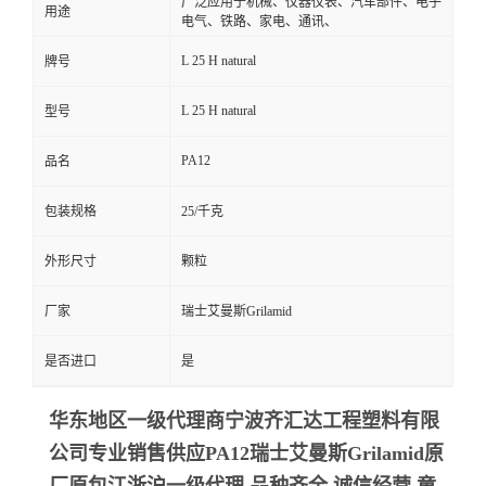
广泛应用于机械、仪器仪表、汽车部件、电子
用途
电气、铁路、家电、通讯、
L 25 H natural
牌号
L 25 H natural
型号
PA12
品名
包装规格
25/千克
外形尺寸
颗粒
厂家
瑞士艾曼斯Grilamid
是否进口
是
华东地区一级代理商宁波齐汇达工程塑料有限
公司专业销售供应PA12瑞士艾曼斯Grilamid
原