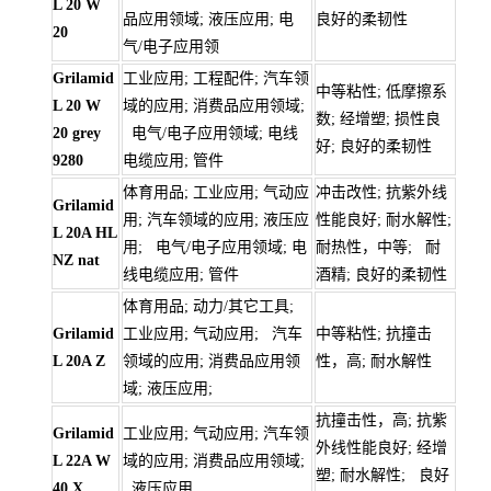
L 20 W
品应用领域; 液压应用; 电
良好的柔韧性
20
气/电子应用领
Grilamid
工业应用; 工程配件; 汽车领
中等粘性; 低摩擦系
L 20 W
域的应用; 消费品应用领域;
数; 经增塑; 损性良
20 grey
电气/电子应用领域; 电线
好; 良好的柔韧性
9280
电缆应用; 管件
体育用品; 工业应用; 气动应
冲击改性; 抗紫外线
Grilamid
用; 汽车领域的应用; 液压应
性能良好; 耐水解性;
L 20A HL
用; 电气/电子应用领域; 电
耐热性，中等; 耐
NZ nat
线电缆应用; 管件
酒精; 良好的柔韧性
体育用品; 动力/其它工具;
Grilamid
工业应用; 气动应用; 汽车
中等粘性; 抗撞击
L 20A Z
领域的应用; 消费品应用领
性，高; 耐水解性
域; 液压应用;
抗撞击性，高; 抗紫
Grilamid
工业应用; 气动应用; 汽车领
外线性能良好; 经增
L 22A W
域的应用; 消费品应用领域;
塑; 耐水解性; 良好
40 X
液压应用