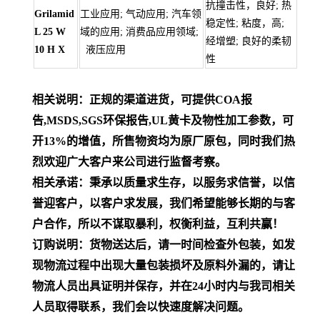
抗撞击性，良好; 热
Grilamid
工业应用; 气动应用; 汽车领
稳定性; 粘度，高;
L 25 W
域的应用; 消费品应用领域;
经增塑; 良好的柔韧
10 H X
液压应用
性
相关说明：正规的渠道进货，可提供COA报
告,MSDS,SGS环保报告,UL黄卡及物性加工参数，可
开13%的增值，所售物资均为原厂原包，同时我们热
烈欢迎广大客户来公司进行监督考察。
相关承诺：秉承以质量求生存，以服务求信誉，以信
誉迎客户，以客户求发展，我们希望能够长期的与客
户合作，所以不谋取暴利，权衡利益，互利共赢！
订购说明：货物送达后，请一时间检查外包装，如发
现物流过程中出现大量包装损坏及原料外漏的，请让
物流人员出具证明并保存，并在24小时内与我司相关
人员取得联系，我们会以快速度解决问题。