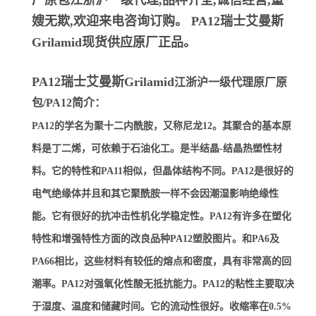
厂原包江浙沪一级代理,品种齐全,诚信经营,童
嫂无欺,欢迎来电咨询订购。
PA12瑞士艾曼斯
Grilamid
现货供应原厂正品。
PA12瑞士艾曼斯Grilamid
江浙沪一级代理原厂原
包/PA12简介：
PA12的学名为聚十二内酰胺，又称尼龙12。其聚合的基本原
料是丁二烯，可依赖于石油化工。是半结晶-结晶热塑性材
料。它的特性和PA11相似，但晶体结构不同。PA12是很好的
电气绝缘体并且和其它聚酰胺一样不会因潮湿影响绝缘性
能。它有很好的抗冲击性机化学稳定性。PA12有许多在塑化
特性和增强特性方面的改良品种PA12塑胶图片。和PA6及
PA66相比，这些材料有较低的熔点和密度，具有非常高的回
潮率。PA12对强氧化性酸无抵抗能力。PA12的粘性主要取决
于湿度、温度和储藏时间。它的流动性很好。收缩率在0.5%