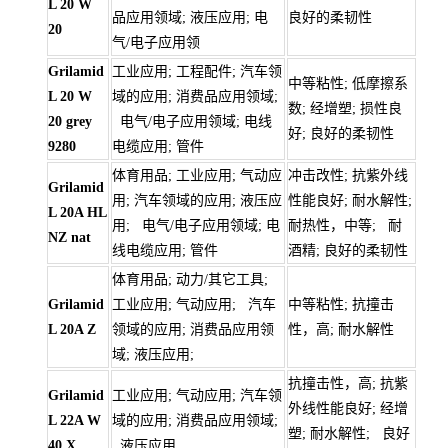
L 20 W
品应用领域; 液压应用; 电
良好的柔韧性
20
气/电子应用领
Grilamid
工业应用; 工程配件; 汽车领
中等粘性; 低摩擦系
L 20 W
域的应用; 消费品应用领域;
数; 经增塑; 损性良
20 grey
电气/电子应用领域; 电线
好; 良好的柔韧性
9280
电缆应用; 管件
体育用品; 工业应用; 气动应
冲击改性; 抗紫外线
Grilamid
用; 汽车领域的应用; 液压应
性能良好; 耐水解性;
L 20A HL
用; 电气/电子应用领域; 电
耐热性，中等; 耐
NZ nat
线电缆应用; 管件
酒精; 良好的柔韧性
体育用品; 动力/其它工具;
Grilamid
工业应用; 气动应用; 汽车
中等粘性; 抗撞击
L 20A Z
领域的应用; 消费品应用领
性，高; 耐水解性
域; 液压应用;
抗撞击性，高; 抗紫
Grilamid
工业应用; 气动应用; 汽车领
外线性能良好; 经增
L 22A W
域的应用; 消费品应用领域;
塑; 耐水解性; 良好
40 X
液压应用