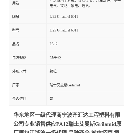
广泛应用于机械、仪器仪表、汽车部件、电子
用途
电气、铁路、家电、通讯、
L 25 G natural 6011
牌号
L 25 G natural 6011
型号
PA12
品名
包装规格
25/千克
外形尺寸
颗粒
厂家
瑞士艾曼斯Grilamid
是否进口
是
华东地区一级代理商宁波齐汇达工程塑料有限
公司专业销售供应PA12瑞士艾曼斯Grilamid
原