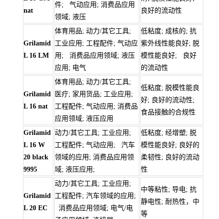
件; 气动应用; 消费品应用
nat
良好的流动性
领域; 液压
体育用品; 动力/其它工具;
低粘度; 成核的; 抗
Grilamid
工业应用; 工程配件; 气动应
紫外线性能良好; 脱
L 16 LM
用; 消费品应用领域; 液压
模性能良好; 良好
应用; 电气
的流动性
体育用品; 动力/其它工具;
低粘度; 脱模性能良
Grilamid
医疗; 家用货品; 工业应用;
好; 良好的流动性;
L 16 nat
工程配件; 气动应用; 消费品
食品接触的合规性
应用领域; 液压应用
Grilamid
动力/其它工具; 工业应用;
低粘度; 经增塑; 脱
L 16 W
工程配件; 气动应用; 汽车
模性能良好; 良好的
20 black
领域的应用; 消费品应用领
柔韧性; 良好的流动
9995
域; 液压应用;
性
动力/其它工具; 工业应用;
中等粘性; 导电; 抗
Grilamid
工程配件; 汽车领域的应用;
静电性; 耐热性，中
L 20 EC
消费品应用领域; 电气/电
等