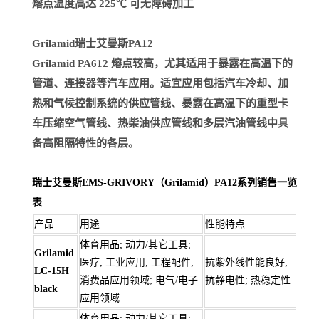
熔点温度高达 225℃ 可无障碍加工
Grilamid瑞士艾曼斯PA12
Grilamid PA612 熔点较高，尤其适用于暴露在高温下的
管道、连接器等汽车应用。适宜应用包括汽车冷却、加
热和气候控制系统的供应管线、暴露在高温下的重型卡
车压缩空气管线、热柴油供应管线和多层汽油管线中具
备高阻隔特性的各层。
瑞士艾曼斯EMS-GRIVORY（Grilamid）PA12系列销售一览
表
产品
用途
性能特点
体育用品; 动力/其它工具;
Grilamid
医疗; 工业应用; 工程配件;
抗紫外线性能良好;
LC-15H
消费品应用领域; 电气/电子
抗静电性; 热稳定性
black
应用领域
体育用品; 动力/其它工具;