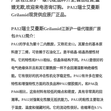
厂原包江浙沪一级代理,品种齐全,诚信经营,童
嫂无欺,欢迎来电咨询订购。
PA12瑞士艾曼斯
Grilamid
现货供应原厂正品。
PA12瑞士艾曼斯Grilamid
江浙沪一级代理原厂原
包/PA12简介：
PA12的学名为聚十二内酰胺，又称尼龙12。其聚合的基本原
料是丁二烯，可依赖于石油化工。是半结晶-结晶热塑性材
料。它的特性和PA11相似，但晶体结构不同。PA12是很好的
电气绝缘体并且和其它聚酰胺一样不会因潮湿影响绝缘性
能。它有很好的抗冲击性机化学稳定性。PA12有许多在塑化
特性和增强特性方面的改良品种PA12塑胶图片。和PA6及
PA66相比，这些材料有较低的熔点和密度，具有非常高的回
潮率。PA12对强氧化性酸无抵抗能力。PA12的粘性主要取决
于湿度、温度和储藏时间。它的流动性很好。收缩率在0.5%