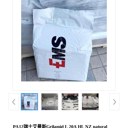
PA12瑞士艾曼斯Grilamid L 20A HL NZ natural