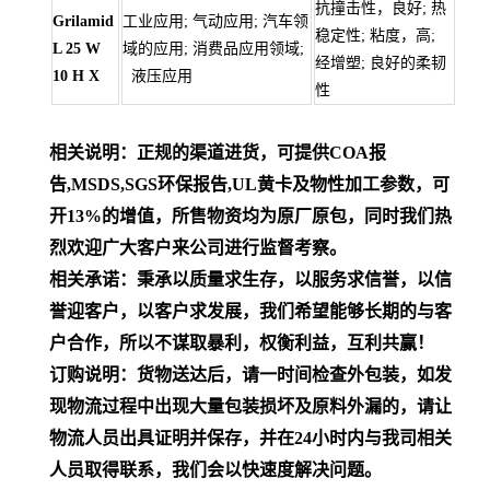
抗撞击性，良好; 热
Grilamid
工业应用; 气动应用; 汽车领
稳定性; 粘度，高;
L 25 W
域的应用; 消费品应用领域;
经增塑; 良好的柔韧
10 H X
液压应用
性
相关说明：正规的渠道进货，可提供COA报
告,MSDS,SGS环保报告,UL黄卡及物性加工参数，可
开13%的增值，所售物资均为原厂原包，同时我们热
烈欢迎广大客户来公司进行监督考察。
相关承诺：秉承以质量求生存，以服务求信誉，以信
誉迎客户，以客户求发展，我们希望能够长期的与客
户合作，所以不谋取暴利，权衡利益，互利共赢！
订购说明：货物送达后，请一时间检查外包装，如发
现物流过程中出现大量包装损坏及原料外漏的，请让
物流人员出具证明并保存，并在24小时内与我司相关
人员取得联系，我们会以快速度解决问题。