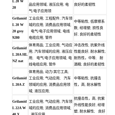
L 20 W
品应用领域; 液压应用; 电
良好的柔韧性
20
气/电子应用领
Grilamid
工业应用; 工程配件; 汽车领
中等粘性; 低摩擦系
L 20 W
域的应用; 消费品应用领域;
数; 经增塑; 损性良
20 grey
电气/电子应用领域; 电线
好; 良好的柔韧性
9280
电缆应用; 管件
体育用品; 工业应用; 气动应
冲击改性; 抗紫外线
Grilamid
用; 汽车领域的应用; 液压应
性能良好; 耐水解性;
L 20A HL
用; 电气/电子应用领域; 电
耐热性，中等; 耐
NZ nat
线电缆应用; 管件
酒精; 良好的柔韧性
体育用品; 动力/其它工具;
Grilamid
工业应用; 气动应用; 汽车
中等粘性; 抗撞击
L 20A Z
领域的应用; 消费品应用领
性，高; 耐水解性
域; 液压应用;
抗撞击性，高; 抗紫
Grilamid
工业应用; 气动应用; 汽车领
外线性能良好; 经增
L 22A W
域的应用; 消费品应用领域;
塑; 耐水解性; 良好
40 X
液压应用