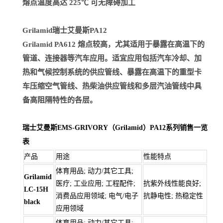
熔点温度高达 225℃ 可无障碍加工
Grilamid瑞士艾曼斯PA12
Grilamid PA612 熔点较高，尤其适用于暴露在高温下的
管道、连接器等汽车应用。适宜应用包括汽车冷却、加
热和气候控制系统的供应管线、暴露在高温下的重型卡
车压缩空气管线、热柴油供应管线和多层汽油管线中具
备高阻隔特性的各层。
瑞士艾曼斯EMS-GRIVORY（Grilamid）PA12系列销售一览
表
产品
用途
性能特点
体育用品; 动力/其它工具;
Grilamid
医疗; 工业应用; 工程配件;
抗紫外线性能良好;
LC-15H
消费品应用领域; 电气/电子
抗静电性; 热稳定性
black
应用领域
体育用品; 动力/其它工具;