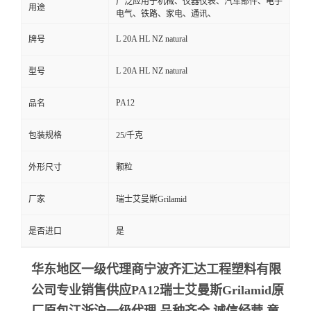
广泛应用于机械、仪器仪表、汽车部件、电子
用途
电气、铁路、家电、通讯、
L 20A HL NZ natural
牌号
L 20A HL NZ natural
型号
PA12
品名
包装规格
25/千克
外形尺寸
颗粒
厂家
瑞士艾曼斯Grilamid
是否进口
是
华东地区一级代理商宁波齐汇达工程塑料有限
公司专业销售供应PA12瑞士艾曼斯Grilamid
原