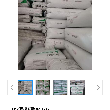
TPV塞拉尼斯 8211-35