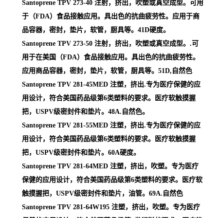
Santoprene TPV 273-40 注射，挤出，吹塑或真空成型。可用
于（FDA）食品接触应用。具出色的抗曲疲劳性。应用于商
品容器，密封，垫片，软管，厨具等。41D硬度。
Santoprene TPV 273-50 注射，挤出，吹塑或真空成型。.可
用于在美国（FDA）食品接触应用。具出色的抗曲疲劳性。
应用商品容器，密封，垫片，软管，厨具等。51D,自然色
Santoprene TPV 281-45MED 注塑，挤出.专为医疗保健的应
用设计，符合美国药品级第6类塑料的要求。医疗软触摸握
把，USPV级密封件和垫片。48A.自然色。
Santoprene TPV 281-55MED 注塑，挤出.专为医疗保健的应
用设计，符合美国药品级第6类塑料的要求。医疗软触摸握
把，USPV级密封件和垫片。60A硬度。
Santoprene TPV 281-64MED 注塑，挤出，吹塑。专为医疗
保健的应用设计，符合美国药品级第6类塑料的要求。医疗软
触摸握把，USPV级密封件和垫片，油管。69A.自然色
Santoprene TPV 281-64W195 注塑，挤出，吹塑。专为医疗