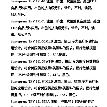
Santoprene TPV 171-64 注塑，挤出，吹塑成型。美国FDA
食品接触应用。出色的抗曲疲劳性。垫片，密封，油管。
69A,黑色。
Santoprene TPV 171-73 注塑，挤出，吹塑或真空成型。美国
FDA食品接触应用。出色的抗曲疲劳性。垫片，密封，油
管。78A,黑色。
Santoprene TPV 181-55MED 注塑，挤出.专为医疗保健的应
用设计，符合美国药品级第6类塑料的要求。医疗软触摸握
把，USPV级密封件和垫片。59A硬度。
Santoprene TPV 181-57W180 注塑，挤出.专为医疗保健的应
用设计，符合美国药品级第6类塑料的要求。医疗软触摸握
把，USPV级密封件和垫片。61A，黑色。
Santoprene TPV 181-64MED 注塑，挤出，吹塑.专为医疗保
健的应用设计，符合美国药品级第6类塑料的要求。医疗软触
摸握把，USPV级密封件和垫片。67A，黑色。
Santoprene TPV 191-55PA 注塑，挤出.特订的PA6的共混