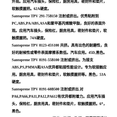
外观。应用汽车插头，保险杠，厨房用具，密封件和垫片，
软触摸握把。62A硬度。
Santoprene TPV 291-75B150 注射或挤出。优秀粘附到
PC,ABS,PA/ABS,ASA和聚甲基丙烯酸甲脂，良好的表面外
观。应用汽车插头，保险杠，厨房用具，密封件和垫片，软
触摸握把。74A硬度。
Santoprene TPV 8123-45S100 共挤。具有出色的耐磨性，良
好的耐候性或零件表面摩擦系数低。汽车应用。45D,黑色。
Santoprene TPV 8191-55B100 注射或挤出。为接支
ABS,PS,PMMA和ASA优异都粘接性能设计。专为软接触应
用。厨房用具，密封件和垫片，软触摸握把等。黑色，53A
硬度。
Santoprene TPV 8191-60B500 注射或挤出.对
PA6,PA66,PA11,PA12,PA612有优异都附着力。应用汽车插
头，保险杠，厨房用具，密封件和垫片，软触摸握把。6*，
黑色。