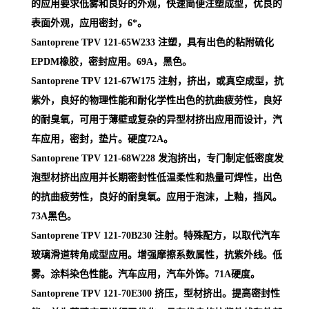
的应用要求低雾和良好的外观，快速简便注塑成型，优良的
表面外观，应用密封，6*。
Santoprene TPV 121-65W233 注塑，具有出色的粘附硫化
EPDM橡胶，密封应用。69A，黑色。
Santoprene TPV 121-67W175 注射，挤出，或真空成型，抗
紫外，良好的物理性能和耐化学性出色的抗曲疲劳性，良好
的耐臭氧，可用于薄壁或复杂的异型材挤出应用而设计，汽
车应用，密封，垫片。硬度72A。
Santoprene TPV 121-68W228 发泡挤出，专门制定低密度发
泡型材挤出应用并长期密封性低温柔性和热量可焊性，出色
的抗曲疲劳性，良好的耐臭氧。应用于泡沫，上釉，挡风。
73A黑色。
Santoprene TPV 121-70B230 注射。特殊配方，以取代汽车
玻璃滑道转角成型应用。增强摩擦系数属性，抗紫外线。低
雾。涂料染色性能。汽车应用，汽车外饰。71A硬度。
Santoprene TPV 121-70E300 挤压，型材挤出。提高密封性