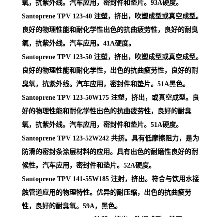
氧，抗紫外线。汽车应用，密封件和垫片。93A硬度。
Santoprene TPV 123-40 注塑，挤出，吹塑成型或真空成型。
良好的物理性能和耐化学性出色的抗曲疲劳性，良好的耐臭
氧，抗紫外线。汽车应用。41A硬度。
Santoprene TPV 123-50 注塑，挤出，吹塑成型或真空成型。
良好的物理性能和耐化学性，出色的抗曲疲劳性，良好的耐
臭氧，抗紫外线。汽车应用，密封件和垫片。51A黑色。
Santoprene TPV 123-50W175 注塑，挤出，或真空成型。良
好的物理性能和耐化学性出色的抗曲疲劳性，良好的耐臭
氧，抗紫外线。汽车应用，密封件和垫片。51A硬度。
Santoprene TPV 123-52W242 共挤。具有低摩擦阻力，是为
防滑的密封条涂层材料的应用。具有出色的耐磨性良好的耐
候性。汽车应用，密封件和垫片。52A硬度。
Santoprene TPV 141-55W185 注射，挤出。符合与饮用水接
触管道应用的物理特性。优异的耐压缩，出色的抗曲疲劳
性，良好的耐臭氧。59A，黑色。