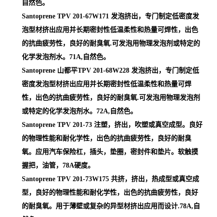
自然色。
Santoprene TPV 201-67W171 发泡挤出，专门制定低密度发
泡型材挤出应用并长期密封性低温柔性和热量可焊性，出色
的抗曲疲劳性，良好的耐臭氧.可发泡用物理发泡剂或特定的
化学发泡剂水。71A,自然色。
Santoprene 山都平TPV 201-68W228 发泡挤出，专门制定低
密度发泡型材挤出应用并长期密封性低温柔性和热量可焊
性，出色的抗曲疲劳性，良好的耐臭氧.可发泡用物理发泡剂
或特定的化学发泡剂水。72A,自然色。
Santoprene TPV 201-73 注塑，挤出，吹塑或真空成型。良好
的物理性能和耐化学性，出色的抗曲疲劳性，良好的耐臭
氧。应用汽车保险杠，插头，垫圈，密封件和垫片。软触摸
握把，油管，78A硬度。
Santoprene TPV 201-73W175 共挤，挤出，热成型或真空成
型，良好的物理性能和耐化学性，出色的抗曲疲劳性，良好
的耐臭氧。用于薄壁或复杂的异型材挤出应用而设计.78A,自