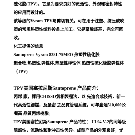
硫化胶(TPV)。它是为要求良好的灵活性、外观和密封特性
的应用而设计的。
该等级的Vyram TPV与剪切有关，可在用于注塑、挤压或吹
塑的常规热塑性塑料设备上加工。它是聚烯烃基，完全可回
收。
化工提供的信息
Santoprene
Vyram 8281-75MED
热塑性硫化胶
聚合物,热塑性,弹性体,热塑性弹性体,热塑性硫化橡胶弹性体
（TPV)
TPV美国塞拉尼斯Santoprene
产品简介：
丙烯 廠，採用CHISSO氣相製程法，以 先進合成技術，新一
代高活性觸媒，及嚴密 之品質管理系統，可年產達510,000公
噸高 品質丙烯樹脂。
TPV美国塞拉尼斯Santoprene
产品特性：
UL94 V-2的同等级
阻燃性，流动性和耐冲击性优异。成型产品的外观良好，尤