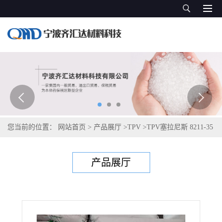
您当前的位置：
网站首页
>
产品展厅
>
TPV
>
TPV塞拉尼斯 8211-35
产品展厅