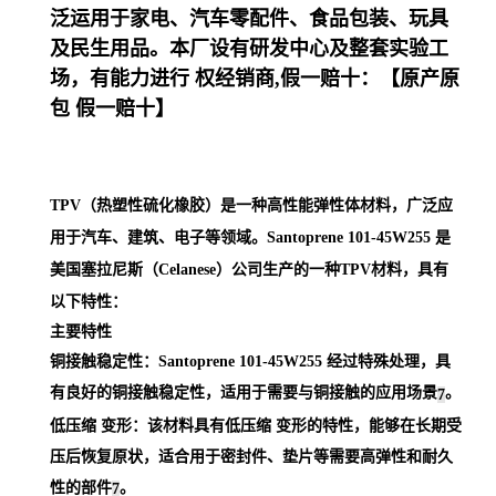
泛运用于家电、汽车零配件、食品包装、玩具
及民生用品。本厂设有研发中心及整套实验工
场，有能力进行
权经销商,假一赔十：【原产原
包 假一赔十】
TPV（热塑性硫化橡胶）是一种高性能弹性体材料，广泛应
用于汽车、建筑、电子等领域。Santoprene 101-45W255 是
美国塞拉尼斯（Celanese）公司生产的一种TPV材料，具有
以下特性：
主要特性
铜接触稳定性
：Santoprene 101-45W255 经过特殊处理，具
有良好的铜接触稳定性，适用于需要与铜接触的应用场景
。
7
低压缩 变形
：该材料具有低压缩 变形的特性，能够在长期受
压后恢复原状，适合用于密封件、垫片等需要高弹性和耐久
性的部件
。
7