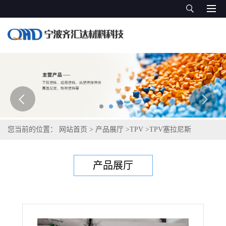
您当前的位置：
网站首页
>
产品展厅
>
TPV
>
TPV塞拉尼斯
Santoprene 8281-65MED
产品展厅