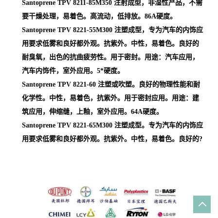
Santoprene TPV 8211-85M350 注射成型，非湿性产品，不需
要干燥处理，易着色。高流动，低排放。86A硬度。
Santoprene TPV 8221-55M300 注塑成型，专为汽车的内饰应
用要求低雾和良好都外观。抗紫外。中性，易着色。良好的
耐臭氧，出色的抗曲疲劳性。用于密封。用途：汽车应用，
汽车内饰件，室外应用。5*硬度。
Santoprene TPV 8221-60 注塑或吹塑。良好的物理性能和耐
化学性。中性，易着色，抗紫外。用于密封应用。用途：建
筑应用，伸缩缝，上釉，室外应用。64A硬度。
Santoprene TPV 8221-65M300 注塑成型。专为汽车的内饰应
用要求低雾和良好都外观。抗紫外。中性，易着色。良好的?