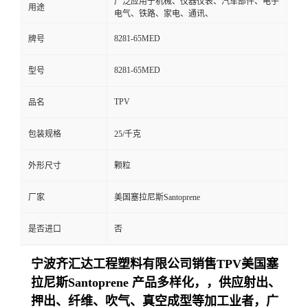
广泛应用于机械、仪器仪表、汽车部件、电子
用途
电气、铁路、家电、通讯、
8281-65MED
牌号
8281-65MED
型号
TPV
品名
包装规格
25/千克
外形尺寸
颗粒
厂家
美国塞拉尼斯Santoprene
是否进口
否
宁波齐汇达工程塑料有限公司销售TPV美国塞
拉尼斯Santoprene
产品多样化，
，供应射出、
押出、纤维、吹气、真空成型等加工业者，广