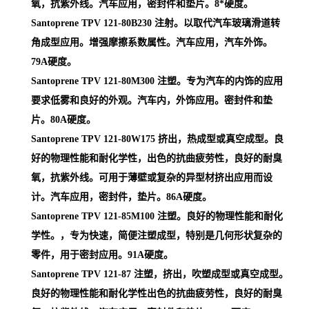
氧，抗紫外线。汽车应用，密封件和垫片。8*硬度。
Santoprene TPV 121-80B230 注射。以取代汽车玻璃滑道转
角成型应用。增强摩擦系数属性。汽车应用，汽车外饰。
79A硬度。
Santoprene TPV 121-80M300 注塑。专为汽车的内饰的应用
要求低雾和良好的外观。汽车内，外饰应用。密封件和垫
片。80A硬度。
Santoprene TPV 121-80W175 挤出，热成型或真空成型。良
好的物理性能和耐化学性，出色的抗曲疲劳性，良好的耐臭
氧，抗紫外线。可用于薄壁或复杂的异型材挤出应用而设
计。汽车应用，密封件，垫片。86A硬度。
Santoprene TPV 121-85M100 注塑。良好的物理性能和耐化
学性。，专为快速，简便注塑成型，特别是几何形状复杂的
零件，用于密封应用。91A硬度。
Santoprene TPV 121-87 注塑，挤出，吹塑成型或真空成型。
良好的物理性能和耐化学性出色的抗曲疲劳性，良好的耐臭