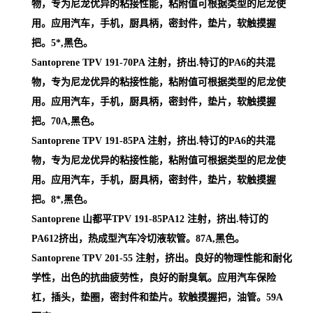
物，专为尼龙优异的粘接性能，粘附值可根据类型的尼龙使
用。应用汽车，手机，厨具柄，密封件，垫片，软触摸握
把。5*,黑色。
Santoprene TPV 191-70PA 注射，挤出.特订的PA6的共混
物，专为尼龙优异的粘接性能，粘附值可根据类型的尼龙使
用。应用汽车，手机，厨具柄，密封件，垫片，软触摸握
把。70A,黑色。
Santoprene TPV 191-85PA 注射，挤出.特订的PA6的共混
物，专为尼龙优异的粘接性能，粘附值可根据类型的尼龙使
用。应用汽车，手机，厨具柄，密封件，垫片，软触摸握
把。8*,黑色。
Santoprene 山都平TPV 191-85PA12 注射，挤出.特订的
PA612挤出，热成型汽车冷切液软管。87A,黑色。
Santoprene TPV 201-55 注射，挤出。良好的物理性能和耐化
学性，出色的抗曲疲劳性，良好的耐臭氧。应用汽车保险
杠，插头，垫圈，密封件和垫片。软触摸握把，油管。59A