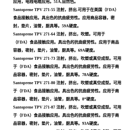
应用，电线电缆应用。51A,自然色。
Santoprene TPV 271-55 注射，挤出.可用于在美国（FDA）
食品接触应用。具出色的抗曲疲劳性。应用商品容器，密
封，垫片，油管，厨具等。59A硬度。
Santoprene TPV 271-64 注射，挤出，吹塑。可用于
（FDA）食品接触应用。具出色的抗曲疲劳性。应用于商品
容器，密封，垫片，油管，厨具等。69A硬度。
Santoprene TPV 271-73 注射，挤出，吹塑或真空成型。可用
于（FDA）食品接触应用。具出色的抗曲疲劳性。应用于商
品容器，密封，垫片，油管，厨具等。78A硬度。
Santoprene TPV 271-80 注射，挤出，吹塑或真空成型。可用
于（FDA）食品接触应用。具出色的抗曲疲劳性。应用于商
品容器，密封，垫片，油管，厨具等。8*硬度。
Santoprene TPV 271-87 注射，挤出，吹塑或真空成型。可用
于（FDA）食品接触应用。具出色的抗曲疲劳性。应用于商
品容器，密封，垫片，油管，厨具等。93A硬度。