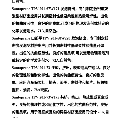
自然色。
Santoprene TPV 201-67W171 发泡挤出，专门制定低密度发
泡型材挤出应用并长期密封性低温柔性和热量可焊性，出色
的抗曲疲劳性，良好的耐臭氧.可发泡用物理发泡剂或特定的
化学发泡剂水。71A,自然色。
Santoprene 山都平TPV 201-68W228 发泡挤出，专门制定低
密度发泡型材挤出应用并长期密封性低温柔性和热量可焊
性，出色的抗曲疲劳性，良好的耐臭氧.可发泡用物理发泡剂
或特定的化学发泡剂水。72A,自然色。
Santoprene TPV 201-73 注塑，挤出，吹塑或真空成型。良好
的物理性能和耐化学性，出色的抗曲疲劳性，良好的耐臭
氧。应用汽车保险杠，插头，垫圈，密封件和垫片。软触摸
握把，油管，78A硬度。
Santoprene TPV 201-73W175 共挤，挤出，热成型或真空成
型，良好的物理性能和耐化学性，出色的抗曲疲劳性，良好
的耐臭氧。用于薄壁或复杂的异型材挤出应用而设计.78A,自