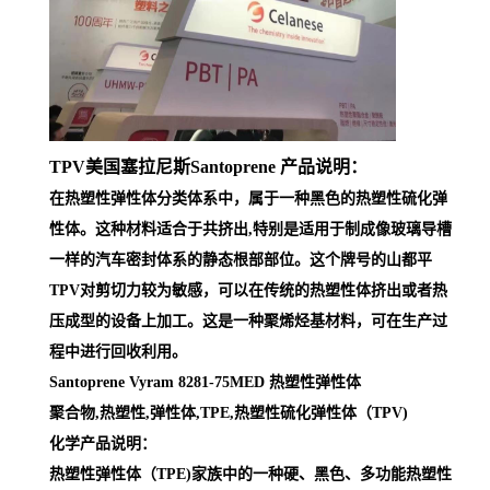
TPV美国塞拉尼斯Santoprene
产品说明：
在热塑性弹性体分类体系中，属于一种黑色的热塑性硫化弹
性体。这种材料适合于共挤出,特别是适用于制成像玻璃导槽
一样的汽车密封体系的静态根部部位。这个牌号的山都平
TPV对剪切力较为敏感，可以在传统的热塑性体挤出或者热
压成型的设备上加工。这是一种聚烯烃基材料，可在生产过
程中进行回收利用。
Santoprene
Vyram
8281-75MED 热塑性弹性体
聚合物,热塑性,弹性体,TPE,热塑性硫化弹性体（TPV)
化学产品说明：
热塑性弹性体（TPE)家族中的一种硬、黑色、多功能热塑性