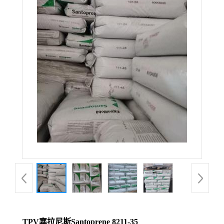
TPV塞拉尼斯Santoprene 8211-35