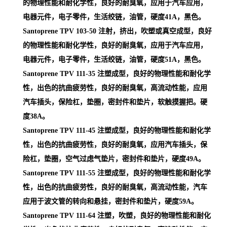
的物理性能和耐化学性，良好的耐臭氧，应用于汽车应用，
电器元件，电子零件，生活绞链，油管，硬度41A，黑色。
Santoprene TPV 103-50 注射，挤出，吹塑或真空成型，良好
的物理性能和耐化学性，良好的耐臭氧，应用于汽车应用，
电器元件，电子零件，生活绞链，油管，硬度51A，黑色。
Santoprene TPV 111-35 注塑成型，良好的物理性能和耐化学
性，出色的抗曲疲劳性，良好的耐臭氧，高流动性能，应用
汽车插头，保险杠，垫圈，密封件和垫片，软触摸握把。硬
度38A。
Santoprene TPV 111-45 注塑成型，良好的物理性能和耐化学
性，出色的抗曲疲劳性，良好的耐臭氧，应用汽车插头，保
险杠，垫圈，空气过虑气垫片，密封件和垫片，硬度49A。
Santoprene TPV 111-55 注塑成型，良好的物理性能和耐化学
性，出色的抗曲疲劳性，良好的耐臭氧，高流动性能，汽车
应用于波文管的转向和悬挂，密封件和垫片，硬度59A。
Santoprene TPV 111-64 注塑，吹塑，良好的物理性能和耐化