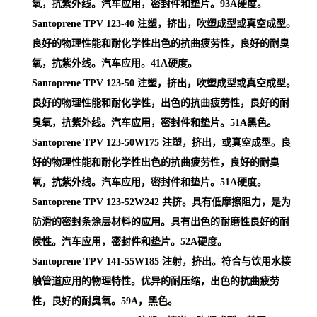
氧，抗紫外线。汽车应用，密封件和垫片。93A硬度。
Santoprene TPV 123-40 注塑，挤出，吹塑成型或真空成型。
良好的物理性能和耐化学性出色的抗曲疲劳性，良好的耐臭
氧，抗紫外线。汽车应用。41A硬度。
Santoprene TPV 123-50 注塑，挤出，吹塑成型或真空成型。
良好的物理性能和耐化学性，出色的抗曲疲劳性，良好的耐
臭氧，抗紫外线。汽车应用，密封件和垫片。51A黑色。
Santoprene TPV 123-50W175 注塑，挤出，或真空成型。良
好的物理性能和耐化学性出色的抗曲疲劳性，良好的耐臭
氧，抗紫外线。汽车应用，密封件和垫片。51A硬度。
Santoprene TPV 123-52W242 共挤。具有低摩擦阻力，是为
防滑的密封条涂层材料的应用。具有出色的耐磨性良好的耐
候性。汽车应用，密封件和垫片。52A硬度。
Santoprene TPV 141-55W185 注射，挤出。符合与饮用水接
触管道应用的物理特性。优异的耐压缩，出色的抗曲疲劳
性，良好的耐臭氧。59A，黑色。