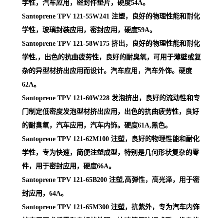
学性，汽车应用，密封件垫片，硬度54A。
Santoprene TPV 121-55W241 注塑，良好的物理性能和耐化
学性，玻璃封装应用，密封应用，硬度59A。
Santoprene TPV 121-58W175 挤出，良好的物理性能和耐化
学性,，出色的抗曲疲劳性，良好的耐臭氧，可用于薄壁或复
杂的异型材挤出应用而设计。汽车应用，汽车外饰。硬度
62A。
Santoprene TPV 121-60W228 发泡挤出，良好的流动性和专
门制定低密度发泡型材挤出应用，出色的抗曲疲劳性，良好
的耐臭氧，汽车应用，汽车内饰。硬度61A,黑色。
Santoprene TPV 121-62M100 注塑，良好的物理性能和耐化
学性，专为快速，简便注塑成型，特别是几何形状复杂的零
件，用于密封应用，硬度66A。
Santoprene TPV 121-65B200 注塑,高弹性，高光泽，用于密
封应用，64A。
Santoprene TPV 121-65M300 注塑，抗紫外，专为汽车内饰