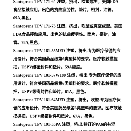
Santoprene TPV 171-64 注塑，挤出，吹塑成型。美国FDA
食品接触应用。出色的抗曲疲劳性。垫片，密封，油管。
69A,黑色。
Santoprene TPV 171-73 注塑，挤出，吹塑或真空成型。美国
FDA食品接触应用。出色的抗曲疲劳性。垫片，密封，油
管。78A,黑色。
Santoprene TPV 181-55MED 注塑，挤出.专为医疗保健的应
用设计，符合美国药品级第6类塑料的要求。医疗软触摸握
把，USPV级密封件和垫片。59A硬度。
Santoprene TPV 181-57W180 注塑，挤出.专为医疗保健的应
用设计，符合美国药品级第6类塑料的要求。医疗软触摸握
把，USPV级密封件和垫片。61A，黑色。
Santoprene TPV 181-64MED 注塑，挤出，吹塑.专为医疗保
健的应用设计，符合美国药品级第6类塑料的要求。医疗软触
摸握把，USPV级密封件和垫片。67A，黑色。
Santoprene TPV 191-55PA 注塑，挤出.特订的PA6的共混