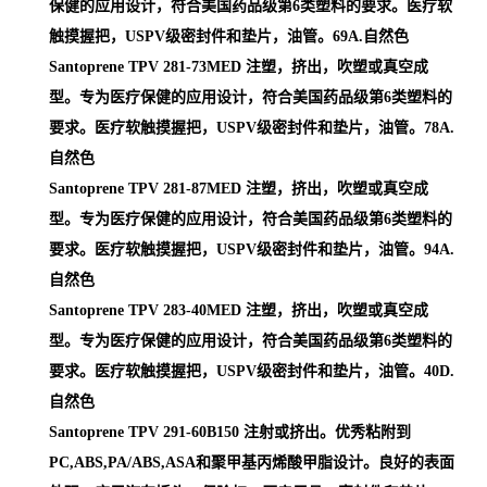
保健的应用设计，符合美国药品级第6类塑料的要求。医疗软
触摸握把，USPV级密封件和垫片，油管。69A.自然色
Santoprene TPV 281-73MED 注塑，挤出，吹塑或真空成
型。专为医疗保健的应用设计，符合美国药品级第6类塑料的
要求。医疗软触摸握把，USPV级密封件和垫片，油管。78A.
自然色
Santoprene TPV 281-87MED 注塑，挤出，吹塑或真空成
型。专为医疗保健的应用设计，符合美国药品级第6类塑料的
要求。医疗软触摸握把，USPV级密封件和垫片，油管。94A.
自然色
Santoprene TPV 283-40MED 注塑，挤出，吹塑或真空成
型。专为医疗保健的应用设计，符合美国药品级第6类塑料的
要求。医疗软触摸握把，USPV级密封件和垫片，油管。40D.
自然色
Santoprene TPV 291-60B150 注射或挤出。优秀粘附到
PC,ABS,PA/ABS,ASA和聚甲基丙烯酸甲脂设计。良好的表面