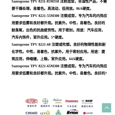
Santoprene TPV 8211-85M350 注射成型，非湿性产品，不需
要干燥处理，易着色。高流动，低排放。86A硬度。
Santoprene TPV 8221-55M300 注塑成型，专为汽车的内饰应
用要求低雾和良好都外观。抗紫外。中性，易着色。良好的
耐臭氧，出色的抗曲疲劳性。用于密封。用途：汽车应用，
汽车内饰件，室外应用。5*硬度。
Santoprene TPV 8221-60 注塑或吹塑。良好的物理性能和耐
化学性。中性，易着色，抗紫外。用于密封应用。用途：建
筑应用，伸缩缝，上釉，室外应用。64A硬度。
Santoprene TPV 8221-65M300 注塑成型。专为汽车的内饰应
用要求低雾和良好都外观。抗紫外。中性，易着色。良好的?