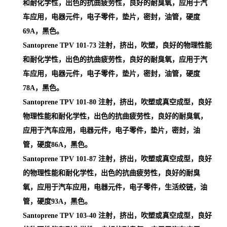
和耐化学性，出色的抗曲疲劳性，良好的耐臭氧，应用于汽
车应用，电器元件，电子零件，垫片，密封，油管，硬度
69A，黑色。
Santoprene TPV 101-73 注射，挤出，吹塑，良好的物理性能
和耐化学性，出色的抗曲疲劳性，良好的耐臭氧，应用于汽
车应用，电器元件，电子零件，垫片，密封，油管，硬度
78A，黑色。
Santoprene TPV 101-80 注射，挤出，吹塑或真空成型，良好
物理性能和耐化学性，出色的抗曲疲劳性，良好的耐臭氧，
应用于汽车应用，电器元件，电子零件，垫片，密封，油
管，硬度86A，黑色。
Santoprene TPV 101-87 注射，挤出，吹塑或真空成型，良好
的物理性能和耐化学性，出色的抗曲疲劳性，良好的耐臭
氧，应用于汽车应用，电器元件，电子零件，生活绞链，油
管，硬度93A，黑色。
Santoprene TPV 103-40 注射，挤出，吹塑或真空成型，良好