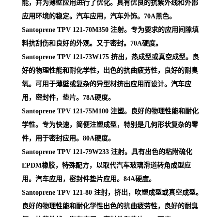
能，并为薄壁应用进行了优化。具有优良的抗紫外线和外部
应用环境的稳定。汽车应用，汽车外饰。70A黑色。
Santoprene TPV 121-70M350 注射。专为要求的应用间隙填
料抗刮伤和良好的外观。又于密封。70A硬度。
Santoprene TPV 121-73W175 挤出，热成型或真空成型。良
好的物理性能和耐化学性，出色的抗曲疲劳性，良好的耐臭
氧。可用于薄壁或复杂的异型材挤出应用而设计。汽车应
用，密封件，垫片。78A硬度。
Santoprene TPV 121-75M100 注塑。良好的物理性能和耐化
学性。专为快速，简便注塑成型，特别是几何形状复杂的零
件，用于密封应用。80A硬度。
Santoprene TPV 121-79W233 注射。具有出色的粘附硫化
EPDM橡胶，特殊配方，以取代汽车玻璃滑道转角成型应
用。汽车应用，密封件垫片应用。84A硬度。
Santoprene TPV 121-80 注射，挤出，吹塑成型或真空成型。
良好的物理性能和耐化学性出色的抗曲疲劳性，良好的耐臭