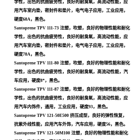
学性，出色的抗曲疲劳性，良好的耐臭氧，高流动性能，应
用汽车室内垫，密封件和垫片，电气电子应用，工业应用，
硬度68A，黑色。
Santoprene TPV 111-73 注塑，吹塑，良好的物理性能和耐化
学性，出色的抗曲疲劳性，良好的耐臭氧，高流动性能，应
用汽车室内垫，密封件和垫片，电气电子应用，工业应用，
硬度78A，黑色。
Santoprene TPV 111-80 注塑，吹塑，良好的物理性能和耐化
学性，出色的抗曲疲劳性，良好的耐臭氧，高流动性能，汽
车应用，硬度8*，黑色。
Santoprene TPV 111-87 注塑，吹塑，良好的物理性能和耐化
学性，出色的抗曲疲劳性，良好的耐臭氧，高流动性能，应
用汽车内饰件，通用，工业应用，硬度93，黑色。
Santoprene TPV 121-50E500 挤压成型，良好的弹性恢复，
抗紫外线性能，应用汽车外饰，汽车应用，硬度56，黑色。
Santoprene TPV 121-50M100 注塑，良好的物理性能和耐化