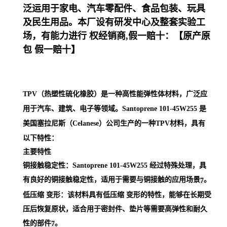
泛运用于家电、汽车零配件、食品包装、玩具
及民生用品。本厂设有研发中心及整套实验工
场，有能力进行
权经销商,假一赔十：【原产原
包 假一赔十】
TPV（热塑性硫化橡胶）是一种高性能弹性体材料，广泛应
用于汽车、建筑、电子等领域。Santoprene 101-45W255 是
美国塞拉尼斯（Celanese）公司生产的一种TPV材料，具有
以下特性：
主要特性
铜接触稳定性
：Santoprene 101-45W255 经过特殊处理，具
有良好的铜接触稳定性，适用于需要与铜接触的应用场景
。
7
低压缩 变形
：该材料具有低压缩 变形的特性，能够在长期受
压后恢复原状，适合用于密封件、垫片等需要高弹性和耐久
性的部件
。
7