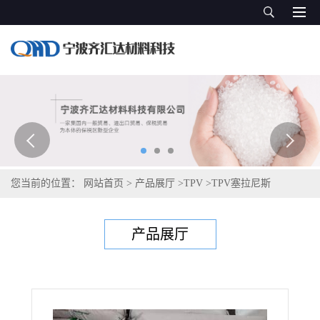
您当前的位置：
网站首页
>
产品展厅
>
TPV
>
TPV塞拉尼斯
Santoprene 6NM901A55/IW BLK
产品展厅