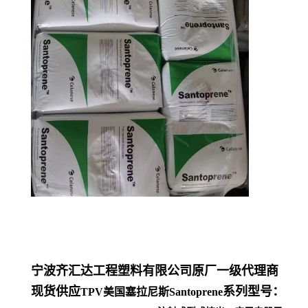
宁波齐汇达工程塑料有限公司原厂一
级代理商
现货供应
系列型号：
TPV美国塞拉尼斯Santoprene