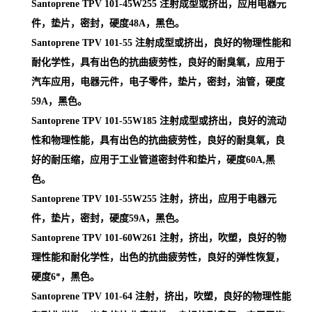
Santoprene TPV 101-45W255 注射成型或挤出，应用电器元
件，垫片，密封，硬度48A，黑色。
Santoprene TPV 101-55 注射成型或挤出，良好的物理性能和
耐化学性，具有出色的抗曲疲劳性，良好的耐臭氧，应用于
汽车应用，电器元件，电子零件，垫片，密封，油管，硬度
59A，黑色。
Santoprene TPV 101-55W185 注射成型或挤出，良好的流动
性和物理性能，具有出色的抗曲疲劳性，良好的耐臭氧，良
好的耐压缩，应用于工业管道密封件和垫片，硬度60A,黑
色。
Santoprene TPV 101-55W255 注射，挤出，应用于电器元
件，垫片，密封，硬度59A，黑色。
Santoprene TPV 101-60W261 注射，挤出，吹塑，良好的物
理性能和耐化学性，出色的抗曲疲劳性，良好的弹性恢复，
硬度6*，黑色。
Santoprene TPV 101-64 注射，挤出，吹塑，良好的物理性能