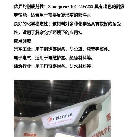
优异的耐疲劳性
：Santoprene 101-45W255 具有出色的耐疲
劳性能，适合用于需要反复形变的部件
。
7
良好的化学稳定性
：该材料对多种化学品具有较好的耐受
性，适用于复杂化学环境下的应用
。
7
应用领域
汽车工业
：用于制造密封条、防尘罩、软管等部件。
电子电气
：适用于电缆护套、绝缘材料等。
建筑行业
：用于门窗密封条、防水材料等。