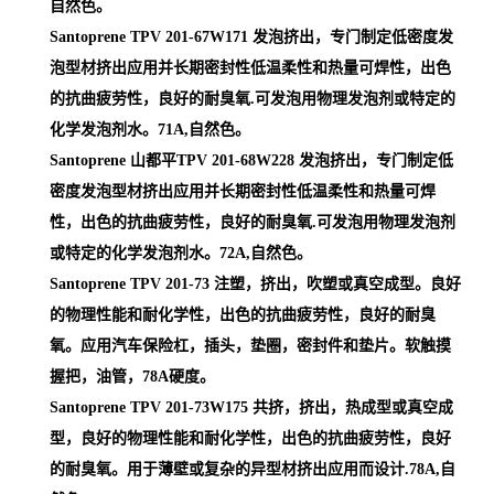
自然色。
Santoprene TPV 201-67W171 发泡挤出，专门制定低密度发
泡型材挤出应用并长期密封性低温柔性和热量可焊性，出色
的抗曲疲劳性，良好的耐臭氧.可发泡用物理发泡剂或特定的
化学发泡剂水。71A,自然色。
Santoprene 山都平TPV 201-68W228 发泡挤出，专门制定低
密度发泡型材挤出应用并长期密封性低温柔性和热量可焊
性，出色的抗曲疲劳性，良好的耐臭氧.可发泡用物理发泡剂
或特定的化学发泡剂水。72A,自然色。
Santoprene TPV 201-73 注塑，挤出，吹塑或真空成型。良好
的物理性能和耐化学性，出色的抗曲疲劳性，良好的耐臭
氧。应用汽车保险杠，插头，垫圈，密封件和垫片。软触摸
握把，油管，78A硬度。
Santoprene TPV 201-73W175 共挤，挤出，热成型或真空成
型，良好的物理性能和耐化学性，出色的抗曲疲劳性，良好
的耐臭氧。用于薄壁或复杂的异型材挤出应用而设计.78A,自