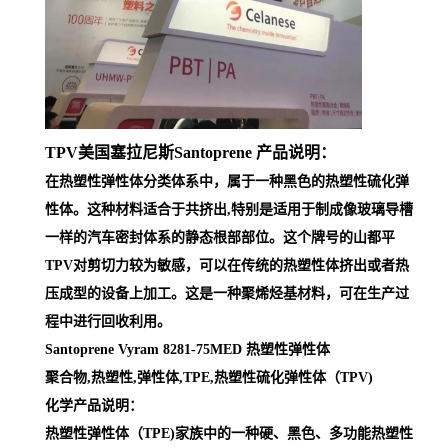
TPV美国塞拉尼斯Santoprene
产品说明：
在热塑性弹性体分类体系中，属于一种黑色的热塑性硫化弹
性体。这种材料适合于共挤出,特别是适用于制成像玻璃导槽
一样的汽车密封体系的静态根部部位。这个牌号的山都平
TPV对剪切力较为敏感，可以在传统的热塑性体挤出或者热
压成型的设备上加工。这是一种聚烯烃基材料，可在生产过
程中进行回收利用。
Santoprene
Vyram
8281-75MED 热塑性弹性体
聚合物,热塑性,弹性体,TPE,热塑性硫化弹性体（TPV)
化学产品说明：
热塑性弹性体（TPE)家族中的一种硬、黑色、多功能热塑性