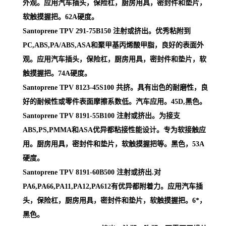
外观。应用汽车插头，保险杠，厨房用具，密封件和垫片，
软触摸握把。62A硬度。
Santoprene TPV 291-75B150 注射或挤出。优秀粘附到
PC,ABS,PA/ABS,ASA和聚甲基丙烯酸甲脂，良好的表面外
观。应用汽车插头，保险杠，厨房用具，密封件和垫片，软
触摸握把。74A硬度。
Santoprene TPV 8123-45S100 共挤。具有出色的耐磨性，良
好的耐候性或零件表面摩擦系数低。汽车应用。45D,黑色。
Santoprene TPV 8191-55B100 注射或挤出。为接支
ABS,PS,PMMA和ASA优异都粘接性能设计。专为软接触应
用。厨房用具，密封件和垫片，软触摸握把等。黑色，53A
硬度。
Santoprene TPV 8191-60B500 注射或挤出.对
PA6,PA66,PA11,PA12,PA612有优异都附着力。应用汽车插
头，保险杠，厨房用具，密封件和垫片，软触摸握把。6*，
黑色。