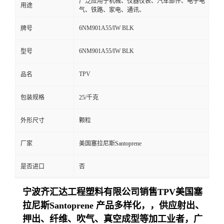
广泛应用于机械、仪器仪表、汽车部件、电子电
用途
气、铁路、家电、通讯、
6NM901A55/IW BLK
牌号
6NM901A55/IW BLK
型号
TPV
品名
包装规格
25/千克
外形尺寸
颗粒
厂家
美国塞拉尼斯Santoprene
是否进口
否
宁波齐汇达工程塑料有限公司销售TPV美国塞
拉尼斯Santoprene
产品多样化，
，供应射出、
押出、纤维、吹气、真空成型等加工业者，广