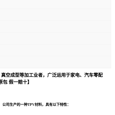
、真空成型等加工业者，广泛运用于家电、汽车零配
原包 假一赔十】
ese）公司生产的一种TPV材料，具有以下特性：