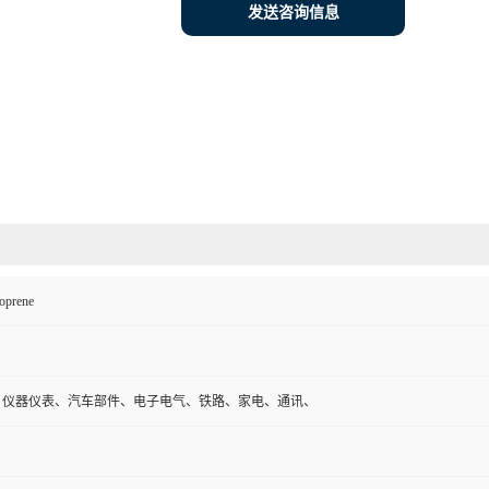
发送咨询信息
rene
、仪器仪表、汽车部件、电子电气、铁路、家电、通讯、