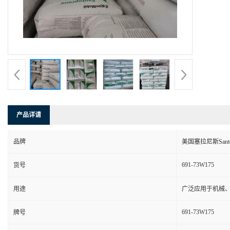
产品详请
品牌
美国塞拉尼斯Santop
691-73W175
货号
用途
广泛应用于机械
691-73W175
牌号