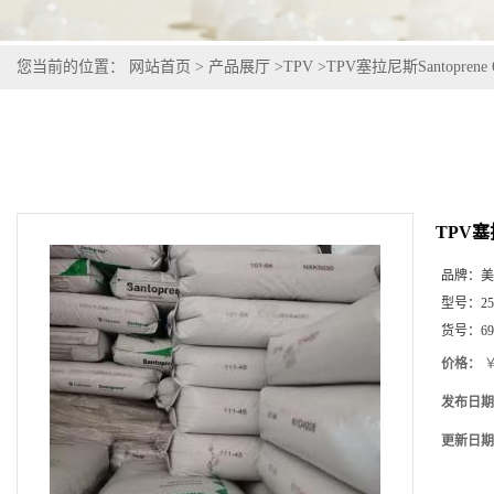
您当前的位置：
网站首页
>
产品展厅
>
TPV
>
TPV塞拉尼斯Santoprene 6
TPV塞拉
品牌：
美
型号：
2
货号：
6
价格：
￥
发布日期
更新日期