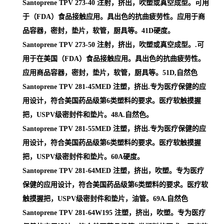
Santoprene TPV 273-40 注射，挤出，吹塑或真空成型。可用
于（FDA）食品接触应用。具出色的抗曲疲劳性。应用于商
品容器，密封，垫片，软管，厨具等。41D硬度。
Santoprene TPV 273-50 注射，挤出，吹塑或真空成型。.可
用于在美国（FDA）食品接触应用。具出色的抗曲疲劳性。
应用商品容器，密封，垫片，软管，厨具等。51D,自然色
Santoprene TPV 281-45MED 注塑，挤出.专为医疗保健的应
用设计，符合美国药品级第6类塑料的要求。医疗软触摸握
把，USPV级密封件和垫片。48A.自然色。
Santoprene TPV 281-55MED 注塑，挤出.专为医疗保健的应
用设计，符合美国药品级第6类塑料的要求。医疗软触摸握
把，USPV级密封件和垫片。60A硬度。
Santoprene TPV 281-64MED 注塑，挤出，吹塑。专为医疗
保健的应用设计，符合美国药品级第6类塑料的要求。医疗软
触摸握把，USPV级密封件和垫片，油管。69A.自然色
Santoprene TPV 281-64W195 注塑，挤出，吹塑。专为医疗