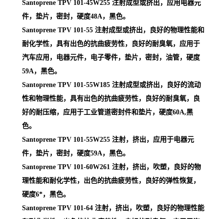
Santoprene TPV 101-45W255 注射成型或挤出，应用电器元
件，垫片，密封，硬度48A，黑色。
Santoprene TPV 101-55 注射成型或挤出，良好的物理性能和
耐化学性，具有出色的抗曲疲劳性，良好的耐臭氧，应用于
汽车应用，电器元件，电子零件，垫片，密封，油管，硬度
59A，黑色。
Santoprene TPV 101-55W185 注射成型或挤出，良好的流动
性和物理性能，具有出色的抗曲疲劳性，良好的耐臭氧，良
好的耐压缩，应用于工业管道密封件和垫片，硬度60A,黑
色。
Santoprene TPV 101-55W255 注射，挤出，应用于电器元
件，垫片，密封，硬度59A，黑色。
Santoprene TPV 101-60W261 注射，挤出，吹塑，良好的物
理性能和耐化学性，出色的抗曲疲劳性，良好的弹性恢复，
硬度6*，黑色。
Santoprene TPV 101-64 注射，挤出，吹塑，良好的物理性能