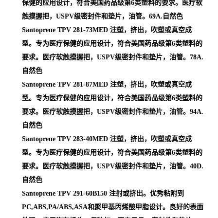
保健的应用设计，符合美国药品级第6类塑料的要求。医疗软
触摸握把，USPV级密封件和垫片，油管。69A.自然色
Santoprene TPV 281-73MED 注塑，挤出，吹塑或真空成
型。专为医疗保健的应用设计，符合美国药品级第6类塑料的
要求。医疗软触摸握把，USPV级密封件和垫片，油管。78A.
自然色
Santoprene TPV 281-87MED 注塑，挤出，吹塑或真空成
型。专为医疗保健的应用设计，符合美国药品级第6类塑料的
要求。医疗软触摸握把，USPV级密封件和垫片，油管。94A.
自然色
Santoprene TPV 283-40MED 注塑，挤出，吹塑或真空成
型。专为医疗保健的应用设计，符合美国药品级第6类塑料的
要求。医疗软触摸握把，USPV级密封件和垫片，油管。40D.
自然色
Santoprene TPV 291-60B150 注射或挤出。优秀粘附到
PC,ABS,PA/ABS,ASA和聚甲基丙烯酸甲脂设计。良好的表面