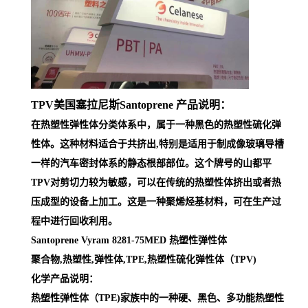
TPV美国塞拉尼斯Santoprene
产品说明：
在热塑性弹性体分类体系中，属于一种黑色的热塑性硫化弹
性体。这种材料适合于共挤出,特别是适用于制成像玻璃导槽
一样的汽车密封体系的静态根部部位。这个牌号的山都平
TPV对剪切力较为敏感，可以在传统的热塑性体挤出或者热
压成型的设备上加工。这是一种聚烯烃基材料，可在生产过
程中进行回收利用。
Santoprene
Vyram
8281-75MED 热塑性弹性体
聚合物,热塑性,弹性体,TPE,热塑性硫化弹性体（TPV)
化学产品说明：
热塑性弹性体（TPE)家族中的一种硬、黑色、多功能热塑性