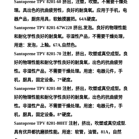
Santoprene TPV 8201-60 挤出，注塑，吹塑。不需要干燥处
理。具出色的抗曲疲劳性，良好的耐臭氧。应用于手机，电
器产品，厨房用具，软触摸握把。64A硬度。
Santoprene TPV 8201-67W228 挤出,发泡。良好的物理性能
和耐化学性良好的耐臭氧。非湿性产品，不需要干燥处理，
用途：发泡，上釉。67A,自然色。
Santoprene TPV 8201-70 注射，挤出，吹塑或真空成型。良
好的物理性能和耐化学性良好的耐臭氧，出色的抗曲疲劳
性。非湿性产品，不需要干燥处理。用途：电器元件，手
机，厨具，固定设备。7*硬度。
Santoprene TPV 8201-80 注射，挤出，吹塑或真空成型。良
好的物理性能和耐化学性良好的耐臭氧，出色的抗曲疲劳
性。非湿性产品，不需要干燥处理。用途：电器元件，手
机，厨具，固定设备。8*硬度。
Santoprene TPV 8201-80HT 注射，挤出，吹塑或真空成型.
具有优异都抗磨损性能。用途：软管，油管。81A，自然