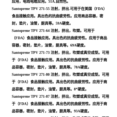
应用，电线电缆应用。51A,自然色。
Santoprene TPV 271-55 注射，挤出.可用于在美国（FDA）
食品接触应用。具出色的抗曲疲劳性。应用商品容器，密
封，垫片，油管，厨具等。59A硬度。
Santoprene TPV 271-64 注射，挤出，吹塑。可用于
（FDA）食品接触应用。具出色的抗曲疲劳性。应用于商品
容器，密封，垫片，油管，厨具等。69A硬度。
Santoprene TPV 271-73 注射，挤出，吹塑或真空成型。可用
于（FDA）食品接触应用。具出色的抗曲疲劳性。应用于商
品容器，密封，垫片，油管，厨具等。78A硬度。
Santoprene TPV 271-80 注射，挤出，吹塑或真空成型。可用
于（FDA）食品接触应用。具出色的抗曲疲劳性。应用于商
品容器，密封，垫片，油管，厨具等。8*硬度。
Santoprene TPV 271-87 注射，挤出，吹塑或真空成型。可用
于（FDA）食品接触应用。具出色的抗曲疲劳性。应用于商
品容器，密封，垫片，油管，厨具等。93A硬度。