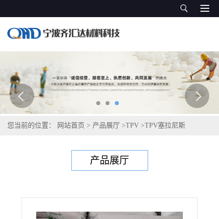
您当前的位置：
网站首页
>
产品展厅
>
TPV
>
TPV塞拉尼斯
Santoprene 203-50
产品展厅