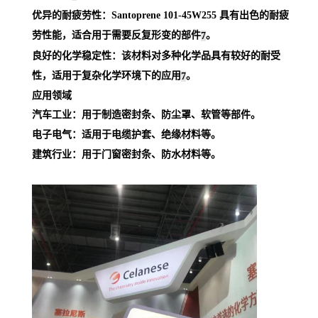
优异的耐疲劳性
：Santoprene 101-45W255 具有出色的耐疲
劳性能，适合用于需要反复形变的部件
。
7
良好的化学稳定性
：该材料对多种化学品具有较好的耐受
性，适用于复杂化学环境下的应用
。
7
应用领域
汽车工业
：用于制造密封条、防尘罩、软管等部件。
电子电气
：适用于电缆护套、绝缘材料等。
建筑行业
：用于门窗密封条、防水材料等。