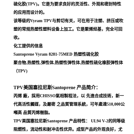
硫化胶(TPV)。它是为要求良好的灵活性、外观和密封特性
的应用而设计的。
该等级的Vyram TPV与剪切有关，可在用于注塑、挤压或吹
塑的常规热塑性塑料设备上加工。它是聚烯烃基，完全可回
收。
化工提供的信息
Santoprene
Vyram 8281-75MED
热塑性硫化胶
聚合物,热塑性,弹性体,热塑性弹性体,热塑性硫化橡胶弹性体
（TPV)
TPV美国塞拉尼斯Santoprene
产品简介：
丙烯 廠，採用CHISSO氣相製程法，以 先進合成技術，新一
代高活性觸媒，及嚴密 之品質管理系統，可年產達510,000公
噸高 品質丙烯樹脂。
TPV美国塞拉尼斯Santoprene
产品特性：
UL94 V-2的同等级
阻燃性，流动性和耐冲击性优异。成型产品的外观良好，尤