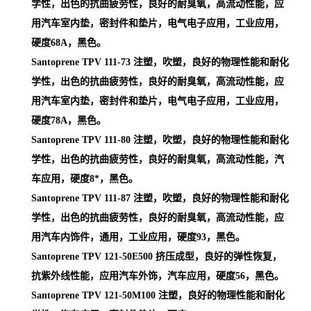
学性，出色的抗曲疲劳性，良好的耐臭氧，高流动性能，应
用汽车室内垫，密封件和垫片，电气电子应用，工业应用，
硬度68A，黑色。
Santoprene TPV 111-73 注塑，吹塑，良好的物理性能和耐化
学性，出色的抗曲疲劳性，良好的耐臭氧，高流动性能，应
用汽车室内垫，密封件和垫片，电气电子应用，工业应用，
硬度78A，黑色。
Santoprene TPV 111-80 注塑，吹塑，良好的物理性能和耐化
学性，出色的抗曲疲劳性，良好的耐臭氧，高流动性能，汽
车应用，硬度8*，黑色。
Santoprene TPV 111-87 注塑，吹塑，良好的物理性能和耐化
学性，出色的抗曲疲劳性，良好的耐臭氧，高流动性能，应
用汽车内饰件，通用，工业应用，硬度93，黑色。
Santoprene TPV 121-50E500 挤压成型，良好的弹性恢复，
抗紫外线性能，应用汽车外饰，汽车应用，硬度56，黑色。
Santoprene TPV 121-50M100 注塑，良好的物理性能和耐化