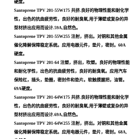
硬度。
Santoprene TPV 201-55W175 共挤.良好的物理性能和耐化学
性，出色的抗曲疲劳性，良好的耐臭氧,用于薄壁或复杂的异
型材挤出应用而设计.59A,自然色。
Santoprene TPV 201-55W255 注射，挤出。对铜和其他金属
催化降解保障稳定系统。应用电器元件，垫片，密封。60A
硬度。
Santoprene TPV 201-64 注塑，挤出，吹塑。良好的物理性能
和耐化学性，出色的抗曲疲劳性，良好的耐臭氧。应用汽车
保险杠，插头，垫圈，密封件和垫片。软触摸握把，油管。
69A硬度。
Santoprene TPV 201-64W175 共挤.良好的物理性能和耐化学
性，出色的抗曲疲劳性，良好的耐臭氧,用于薄壁或复杂的异
型材挤出应用而设计.69A,自然色。
Santoprene TPV 201-64W255 注射，挤出。对铜和其他金属
催化降解保障稳定系统。应用电器元件，垫片，密封。68A,