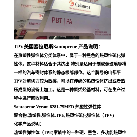
TPV美国塞拉尼斯Santoprene
产品说明：
在热塑性弹性体分类体系中，属于一种黑色的热塑性硫化弹
性体。这种材料适合于共挤出,特别是适用于制成像玻璃导槽
一样的汽车密封体系的静态根部部位。这个牌号的山都平
TPV对剪切力较为敏感，可以在传统的热塑性体挤出或者热
压成型的设备上加工。这是一种聚烯烃基材料，可在生产过
程中进行回收利用。
Santoprene
Vyram
8281-75MED 热塑性弹性体
聚合物,热塑性,弹性体,TPE,热塑性硫化弹性体（TPV)
化学产品说明：
热塑性弹性体（TPE)家族中的一种硬、黑色、多功能热塑性