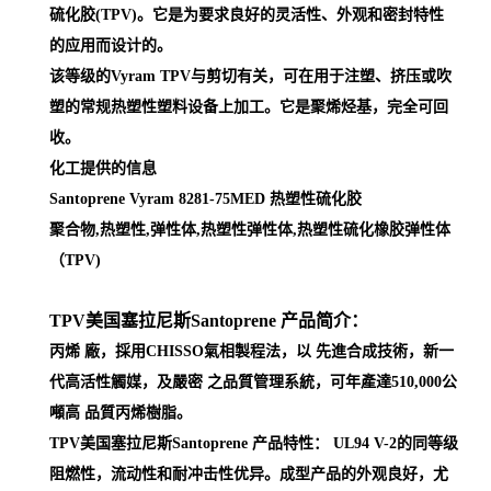
硫化胶(TPV)。它是为要求良好的灵活性、外观和密封特性
的应用而设计的。
该等级的Vyram TPV与剪切有关，可在用于注塑、挤压或吹
塑的常规热塑性塑料设备上加工。它是聚烯烃基，完全可回
收。
化工提供的信息
Santoprene
Vyram 8281-75MED
热塑性硫化胶
聚合物,热塑性,弹性体,热塑性弹性体,热塑性硫化橡胶弹性体
（TPV)
TPV美国塞拉尼斯Santoprene
产品简介：
丙烯 廠，採用CHISSO氣相製程法，以 先進合成技術，新一
代高活性觸媒，及嚴密 之品質管理系統，可年產達510,000公
噸高 品質丙烯樹脂。
TPV美国塞拉尼斯Santoprene
产品特性：
UL94 V-2的同等级
阻燃性，流动性和耐冲击性优异。成型产品的外观良好，尤