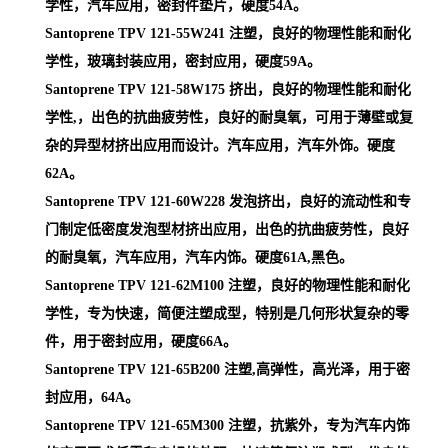
学性，汽车应用，密封件垫片，硬度54A。
Santoprene TPV 121-55W241 注塑，良好的物理性能和耐化
学性，玻璃封装应用，密封应用，硬度59A。
Santoprene TPV 121-58W175 挤出，良好的物理性能和耐化
学性,，出色的抗曲疲劳性，良好的耐臭氧，可用于薄壁或复
杂的异型材挤出应用而设计。汽车应用，汽车外饰。硬度
62A。
Santoprene TPV 121-60W228 发泡挤出，良好的流动性和专
门制定低密度发泡型材挤出应用，出色的抗曲疲劳性，良好
的耐臭氧，汽车应用，汽车内饰。硬度61A,黑色。
Santoprene TPV 121-62M100 注塑，良好的物理性能和耐化
学性，专为快速，简便注塑成型，特别是几何形状复杂的零
件，用于密封应用，硬度66A。
Santoprene TPV 121-65B200 注塑,高弹性，高光泽，用于密
封应用，64A。
Santoprene TPV 121-65M300 注塑，抗紫外，专为汽车内饰