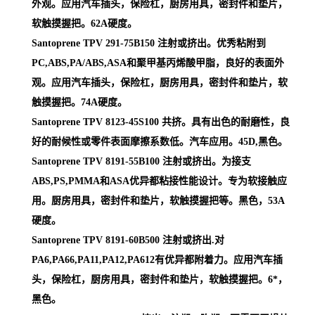
外观。应用汽车插头，保险杠，厨房用具，密封件和垫片，
软触摸握把。62A硬度。
Santoprene TPV 291-75B150 注射或挤出。优秀粘附到
PC,ABS,PA/ABS,ASA和聚甲基丙烯酸甲脂，良好的表面外
观。应用汽车插头，保险杠，厨房用具，密封件和垫片，软
触摸握把。74A硬度。
Santoprene TPV 8123-45S100 共挤。具有出色的耐磨性，良
好的耐候性或零件表面摩擦系数低。汽车应用。45D,黑色。
Santoprene TPV 8191-55B100 注射或挤出。为接支
ABS,PS,PMMA和ASA优异都粘接性能设计。专为软接触应
用。厨房用具，密封件和垫片，软触摸握把等。黑色，53A
硬度。
Santoprene TPV 8191-60B500 注射或挤出.对
PA6,PA66,PA11,PA12,PA612有优异都附着力。应用汽车插
头，保险杠，厨房用具，密封件和垫片，软触摸握把。6*，
黑色。