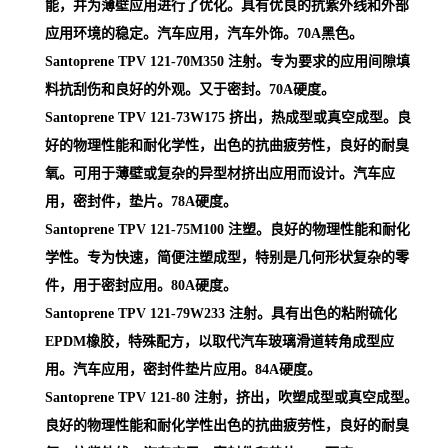
能，并为薄壁应用进行了优化。具有优良的抗紫外线和外部
应用环境的稳定。汽车应用，汽车外饰。70A黑色。
Santoprene TPV 121-70M350 注射。专为要求的应用间隙填
料抗刮伤和良好的外观。又于密封。70A硬度。
Santoprene TPV 121-73W175 挤出，热成型或真空成型。良
好的物理性能和耐化学性，出色的抗曲疲劳性，良好的耐臭
氧。可用于薄壁或复杂的异型材挤出应用而设计。汽车应
用，密封件，垫片。78A硬度。
Santoprene TPV 121-75M100 注塑。良好的物理性能和耐化
学性。专为快速，简便注塑成型，特别是几何形状复杂的零
件，用于密封应用。80A硬度。
Santoprene TPV 121-79W233 注射。具有出色的粘附硫化
EPDM橡胶，特殊配方，以取代汽车玻璃滑道转角成型应
用。汽车应用，密封件垫片应用。84A硬度。
Santoprene TPV 121-80 注射，挤出，吹塑成型或真空成型。
良好的物理性能和耐化学性出色的抗曲疲劳性，良好的耐臭