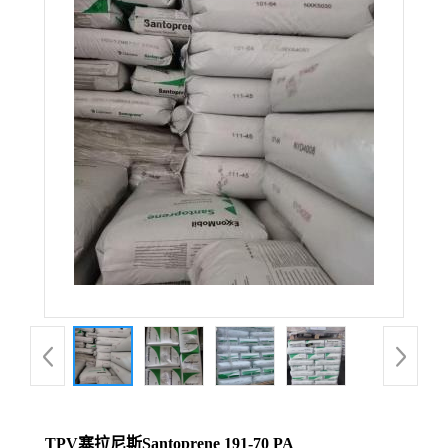
TPV塞拉尼斯Santoprene 191-70 PA