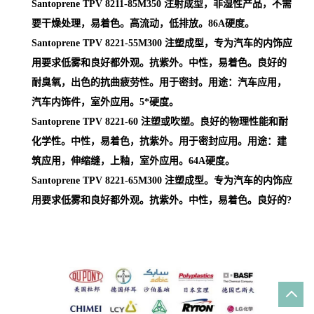
Santoprene TPV 8211-85M350 注射成型，非湿性产品，不需
要干燥处理，易着色。高流动，低排放。86A硬度。
Santoprene TPV 8221-55M300 注塑成型，专为汽车的内饰应
用要求低雾和良好都外观。抗紫外。中性，易着色。良好的
耐臭氧，出色的抗曲疲劳性。用于密封。用途：汽车应用，
汽车内饰件，室外应用。5*硬度。
Santoprene TPV 8221-60 注塑或吹塑。良好的物理性能和耐
化学性。中性，易着色，抗紫外。用于密封应用。用途：建
筑应用，伸缩缝，上釉，室外应用。64A硬度。
Santoprene TPV 8221-65M300 注塑成型。专为汽车的内饰应
用要求低雾和良好都外观。抗紫外。中性，易着色。良好的?