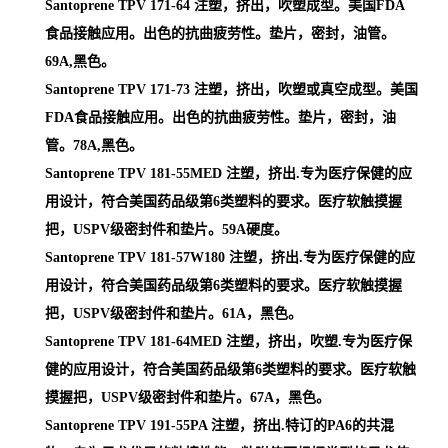
Santoprene TPV 171-64 注塑，挤出，吹塑成型。美国FDA
食品接触应用。出色的抗曲疲劳性。垫片，密封，油管。
69A,黑色。
Santoprene TPV 171-73 注塑，挤出，吹塑或真空成型。美国
FDA食品接触应用。出色的抗曲疲劳性。垫片，密封，油
管。78A,黑色。
Santoprene TPV 181-55MED 注塑，挤出.专为医疗保健的应
用设计，符合美国药品级第6类塑料的要求。医疗软触摸握
把，USPV级密封件和垫片。59A硬度。
Santoprene TPV 181-57W180 注塑，挤出.专为医疗保健的应
用设计，符合美国药品级第6类塑料的要求。医疗软触摸握
把，USPV级密封件和垫片。61A，黑色。
Santoprene TPV 181-64MED 注塑，挤出，吹塑.专为医疗保
健的应用设计，符合美国药品级第6类塑料的要求。医疗软触
摸握把，USPV级密封件和垫片。67A，黑色。
Santoprene TPV 191-55PA 注塑，挤出.特订的PA6的共混