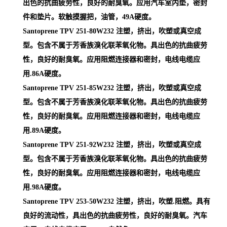
出色的抗曲疲劳性，良好的耐臭氧。应用汽车室内垫，密封
件和垫片。软触摸握把，油管，49A硬度。
Santoprene TPV 251-80W232 注塑，挤出，吹塑或真空成
型。包含不属于芳香族溴化联苯氧化物。具出色的抗曲疲劳
性，良好的耐臭氧。应用阻燃连接器和密封，电线电缆应
用.86A硬度。
Santoprene TPV 251-85W232 注塑，挤出，吹塑或真空成
型。包含不属于芳香族溴化联苯氧化物。具出色的抗曲疲劳
性，良好的耐臭氧。应用阻燃连接器和密封，电线电缆应
用.89A硬度。
Santoprene TPV 251-92W232 注塑，挤出，吹塑或真空成
型。包含不属于芳香族溴化联苯氧化物。具出色的抗曲疲劳
性，良好的耐臭氧。应用阻燃连接器和密封，电线电缆应
用.98A硬度。
Santoprene TPV 253-50W232 注塑，挤出，吹塑.阻燃。具有
良好的流动性，具出色的抗曲疲劳性，良好的耐臭氧。汽车