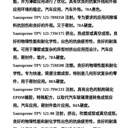
能，并为薄壁应用进行了优化。具有优良的抗紫外线和外部
应用环境的稳定。汽车应用，汽车外饰。70A黑色。
Santoprene TPV 121-70M350 注射。专为要求的应用间隙填
料抗刮伤和良好的外观。又于密封。70A硬度。
Santoprene TPV 121-73W175 挤出，热成型或真空成型。良
好的物理性能和耐化学性，出色的抗曲疲劳性，良好的耐臭
氧。可用于薄壁或复杂的异型材挤出应用而设计。汽车应
用，密封件，垫片。78A硬度。
Santoprene TPV 121-75M100 注塑。良好的物理性能和耐化
学性。专为快速，简便注塑成型，特别是几何形状复杂的零
件，用于密封应用。80A硬度。
Santoprene TPV 121-79W233 注射。具有出色的粘附硫化
EPDM橡胶，特殊配方，以取代汽车玻璃滑道转角成型应
用。汽车应用，密封件垫片应用。84A硬度。
Santoprene TPV 121-80 注射，挤出，吹塑成型或真空成型。
良好的物理性能和耐化学性出色的抗曲疲劳性，良好的耐臭