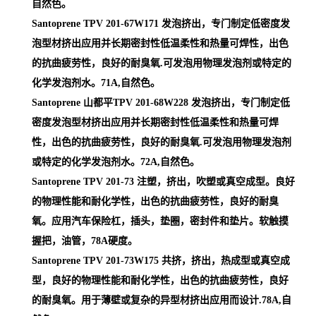
自然色。
Santoprene TPV 201-67W171 发泡挤出，专门制定低密度发
泡型材挤出应用并长期密封性低温柔性和热量可焊性，出色
的抗曲疲劳性，良好的耐臭氧.可发泡用物理发泡剂或特定的
化学发泡剂水。71A,自然色。
Santoprene 山都平TPV 201-68W228 发泡挤出，专门制定低
密度发泡型材挤出应用并长期密封性低温柔性和热量可焊
性，出色的抗曲疲劳性，良好的耐臭氧.可发泡用物理发泡剂
或特定的化学发泡剂水。72A,自然色。
Santoprene TPV 201-73 注塑，挤出，吹塑或真空成型。良好
的物理性能和耐化学性，出色的抗曲疲劳性，良好的耐臭
氧。应用汽车保险杠，插头，垫圈，密封件和垫片。软触摸
握把，油管，78A硬度。
Santoprene TPV 201-73W175 共挤，挤出，热成型或真空成
型，良好的物理性能和耐化学性，出色的抗曲疲劳性，良好
的耐臭氧。用于薄壁或复杂的异型材挤出应用而设计.78A,自