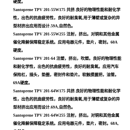
硬度。
Santoprene TPV 201-55W175 共挤.良好的物理性能和耐化学
性，出色的抗曲疲劳性，良好的耐臭氧,用于薄壁或复杂的异
型材挤出应用而设计.59A,自然色。
Santoprene TPV 201-55W255 注射，挤出。对铜和其他金属
催化降解保障稳定系统。应用电器元件，垫片，密封。60A
硬度。
Santoprene TPV 201-64 注塑，挤出，吹塑。良好的物理性能
和耐化学性，出色的抗曲疲劳性，良好的耐臭氧。应用汽车
保险杠，插头，垫圈，密封件和垫片。软触摸握把，油管。
69A硬度。
Santoprene TPV 201-64W175 共挤.良好的物理性能和耐化学
性，出色的抗曲疲劳性，良好的耐臭氧,用于薄壁或复杂的异
型材挤出应用而设计.69A,自然色。
Santoprene TPV 201-64W255 注射，挤出。对铜和其他金属
催化降解保障稳定系统。应用电器元件，垫片，密封。68A,