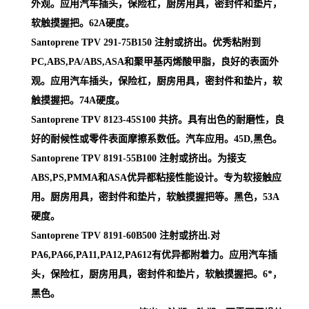
外观。应用汽车插头，保险杠，厨房用具，密封件和垫片，
软触摸握把。62A硬度。
Santoprene TPV 291-75B150 注射或挤出。优秀粘附到
PC,ABS,PA/ABS,ASA和聚甲基丙烯酸甲脂，良好的表面外
观。应用汽车插头，保险杠，厨房用具，密封件和垫片，软
触摸握把。74A硬度。
Santoprene TPV 8123-45S100 共挤。具有出色的耐磨性，良
好的耐候性或零件表面摩擦系数低。汽车应用。45D,黑色。
Santoprene TPV 8191-55B100 注射或挤出。为接支
ABS,PS,PMMA和ASA优异都粘接性能设计。专为软接触应
用。厨房用具，密封件和垫片，软触摸握把等。黑色，53A
硬度。
Santoprene TPV 8191-60B500 注射或挤出.对
PA6,PA66,PA11,PA12,PA612有优异都附着力。应用汽车插
头，保险杠，厨房用具，密封件和垫片，软触摸握把。6*，
黑色。