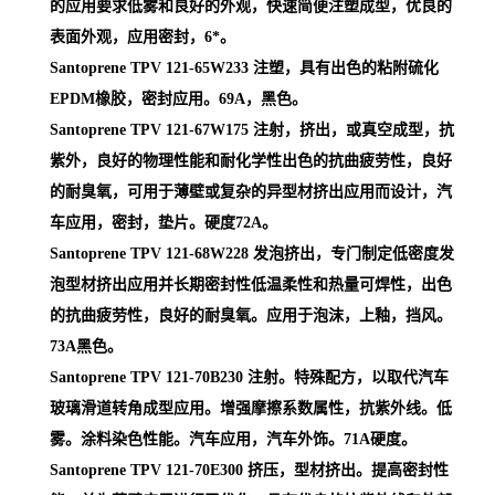
的应用要求低雾和良好的外观，快速简便注塑成型，优良的
表面外观，应用密封，6*。
Santoprene TPV 121-65W233 注塑，具有出色的粘附硫化
EPDM橡胶，密封应用。69A，黑色。
Santoprene TPV 121-67W175 注射，挤出，或真空成型，抗
紫外，良好的物理性能和耐化学性出色的抗曲疲劳性，良好
的耐臭氧，可用于薄壁或复杂的异型材挤出应用而设计，汽
车应用，密封，垫片。硬度72A。
Santoprene TPV 121-68W228 发泡挤出，专门制定低密度发
泡型材挤出应用并长期密封性低温柔性和热量可焊性，出色
的抗曲疲劳性，良好的耐臭氧。应用于泡沫，上釉，挡风。
73A黑色。
Santoprene TPV 121-70B230 注射。特殊配方，以取代汽车
玻璃滑道转角成型应用。增强摩擦系数属性，抗紫外线。低
雾。涂料染色性能。汽车应用，汽车外饰。71A硬度。
Santoprene TPV 121-70E300 挤压，型材挤出。提高密封性