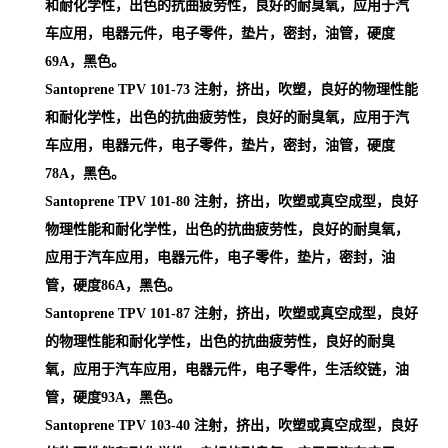
和耐化学性，出色的抗曲疲劳性，良好的耐臭氧，应用于汽
车应用，电器元件，电子零件，垫片，密封，油管，硬度
69A，黑色。
Santoprene TPV 101-73 注射，挤出，吹塑，良好的物理性能
和耐化学性，出色的抗曲疲劳性，良好的耐臭氧，应用于汽
车应用，电器元件，电子零件，垫片，密封，油管，硬度
78A，黑色。
Santoprene TPV 101-80 注射，挤出，吹塑或真空成型，良好
物理性能和耐化学性，出色的抗曲疲劳性，良好的耐臭氧，
应用于汽车应用，电器元件，电子零件，垫片，密封，油
管，硬度86A，黑色。
Santoprene TPV 101-87 注射，挤出，吹塑或真空成型，良好
的物理性能和耐化学性，出色的抗曲疲劳性，良好的耐臭
氧，应用于汽车应用，电器元件，电子零件，生活绞链，油
管，硬度93A，黑色。
Santoprene TPV 103-40 注射，挤出，吹塑或真空成型，良好