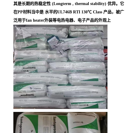
其是长期的热稳定性 (Longterm , thermal stability) 优异。它
在PP材料当中是 水平的UL746B RTI 130℃ Class 产品，被广
泛用于fan heater外装等电热电器、电子产品的外观上