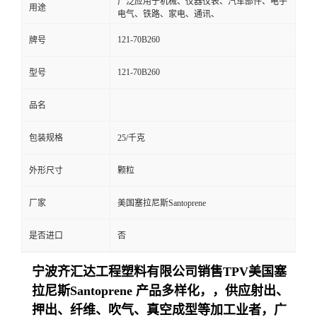
广泛应用于机械、仪器仪表、汽车部件、电子
用途
电气、铁路、家电、通讯、
121-70B260
牌号
121-70B260
型号
品名
包装规格
25/千克
外形尺寸
颗粒
厂家
美国塞拉尼斯Santoprene
是否进口
否
宁波齐汇达工程塑料有限公司销售TPV美国塞
拉尼斯Santoprene
产品多样化，
，供应射出、
押出、纤维、吹气、真空成型等加工业者，广