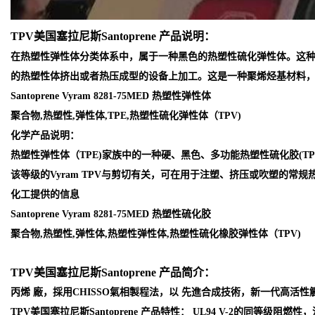
TPV美国塞拉尼斯Santoprene
产品说明：
在热塑性弹性体分类体系中，属于一种黑色的热塑性硫化弹性体。这种
的热塑性体挤出或者热压成型的设备上加工。这是一种聚烯烃基材料
Santoprene
Vyram
8281-75MED 热塑性弹性体
聚合物,热塑性,弹性体,TPE,热塑性硫化弹性体（TPV)
化学产品说明：
热塑性弹性体（TPE)家族中的一种硬、黑色、多功能热塑性硫化胶(
该等级的Vyram TPV与剪切有关，可在用于注塑、挤压或吹塑的常
化工提供的信息
Santoprene
Vyram 8281-75MED
热塑性硫化胶
聚合物,热塑性,弹性体,热塑性弹性体,热塑性硫化橡胶弹性体（TPV)
TPV美国塞拉尼斯Santoprene
产品简介：
丙烯 廠，採用CHISSO氣相製程法，以 先進合成技術，新一代高活性觸
TPV美国塞拉尼斯Santoprene
产品特性：
UL94 V-2的同等级阻燃性，流