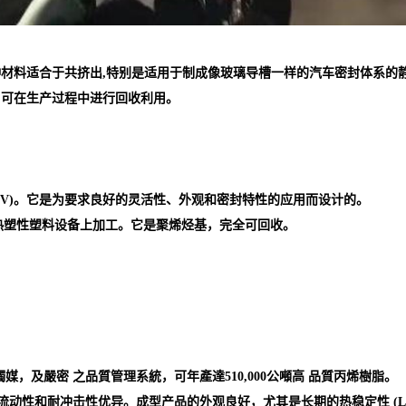
材料适合于共挤出,特别是适用于制成像玻璃导槽一样的汽车密封体系的静
，可在生产过程中进行回收利用。
TPV)。它是为要求良好的灵活性、外观和密封特性的应用而设计的。
规热塑性塑料设备上加工。它是聚烯烃基，完全可回收。
媒，及嚴密 之品質管理系統，可年產達510,000公噸高 品質丙烯樹脂。
动性和耐冲击性优异。成型产品的外观良好，尤其是长期的热稳定性 (Longterm , 