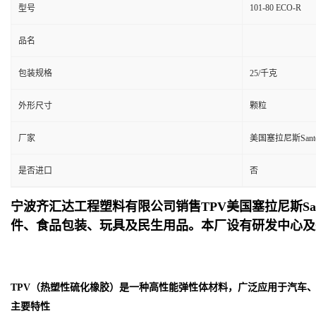
101-80 ECO-R
型号
品名
包装规格
25/千克
外形尺寸
颗粒
厂家
美国塞拉尼斯Santop
是否进口
否
宁波齐汇达工程塑料有限公司销售TPV美国塞拉尼斯Santo
件、食品包装、玩具及民生用品。本厂设有研发中心及
TPV（热塑性硫化橡胶）是一种高性能弹性体材料，广泛应用于汽车、建筑、电子
主要特性