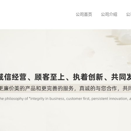
公司首页
公司介绍
公