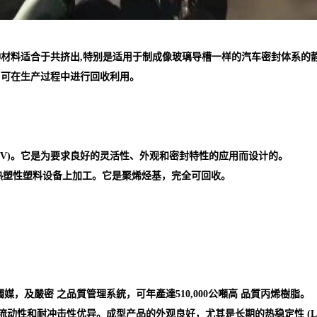
材料适合于共挤出,特别是适用于制成像玻璃导槽一样的汽车密封体系的静
，可在生产过程中进行回收利用。
TPV)。它是为要求良好的灵活性、外观和密封特性的应用而设计的。
规热塑性塑料设备上加工。它是聚烯烃基，完全可回收。
媒，及嚴密 之品質管理系統，可年產達510,000公噸高 品質丙烯樹脂。
动性和耐冲击性优异。成型产品的外观良好，尤其是长期的热稳定性 (Longterm , 