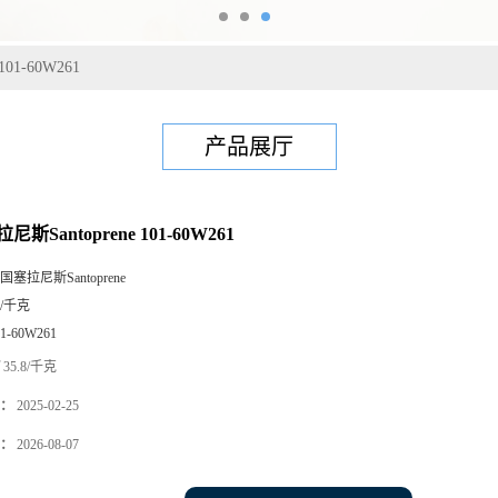
01-60W261
产品展厅
尼斯Santoprene 101-60W261
国塞拉尼斯Santoprene
5/千克
01-60W261
35.8/千克
：
2025-02-25
：
2026-08-07