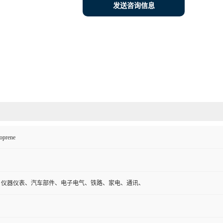
发送咨询信息
rene
、仪器仪表、汽车部件、电子电气、铁路、家电、通讯、