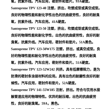
氧，抗紫外线。汽车应用，密封件和垫片。93A硬度。
Santoprene TPV 123-40 注塑，挤出，吹塑成型或真空成型。
良好的物理性能和耐化学性出色的抗曲疲劳性，良好的耐臭
氧，抗紫外线。汽车应用。41A硬度。
Santoprene TPV 123-50 注塑，挤出，吹塑成型或真空成型。
良好的物理性能和耐化学性，出色的抗曲疲劳性，良好的耐
臭氧，抗紫外线。汽车应用，密封件和垫片。51A黑色。
Santoprene TPV 123-50W175 注塑，挤出，或真空成型。良
好的物理性能和耐化学性出色的抗曲疲劳性，良好的耐臭
氧，抗紫外线。汽车应用，密封件和垫片。51A硬度。
Santoprene TPV 123-52W242 共挤。具有低摩擦阻力，是为
防滑的密封条涂层材料的应用。具有出色的耐磨性良好的耐
候性。汽车应用，密封件和垫片。52A硬度。
Santoprene TPV 141-55W185 注射，挤出。符合与饮用水接
触管道应用的物理特性。优异的耐压缩，出色的抗曲疲劳
性，良好的耐臭氧。59A，黑色。