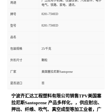
广泛应用于机械、仪器仪表、汽车部件、电子
用途
电气、铁路、家电、通讯、
8281-75MED
牌号
8281-75MED
型号
品名
包装规格
25/千克
外形尺寸
颗粒
厂家
美国塞拉尼斯Santoprene
是否进口
否
宁波齐汇达工程塑料有限公司销售TPV美国塞
拉尼斯Santoprene
产品多样化，
，供应射出、
押出、纤维、吹气、真空成型等加工业者，广