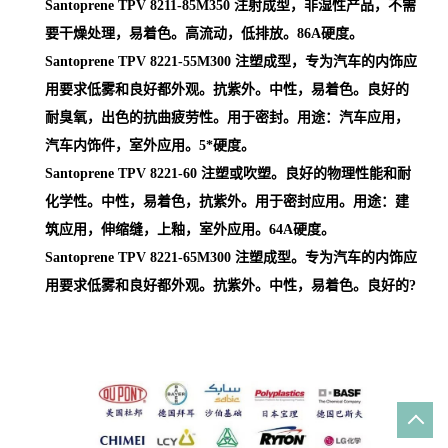
Santoprene TPV 8211-85M350 注射成型，非湿性产品，不需
要干燥处理，易着色。高流动，低排放。86A硬度。
Santoprene TPV 8221-55M300 注塑成型，专为汽车的内饰应
用要求低雾和良好都外观。抗紫外。中性，易着色。良好的
耐臭氧，出色的抗曲疲劳性。用于密封。用途：汽车应用，
汽车内饰件，室外应用。5*硬度。
Santoprene TPV 8221-60 注塑或吹塑。良好的物理性能和耐
化学性。中性，易着色，抗紫外。用于密封应用。用途：建
筑应用，伸缩缝，上釉，室外应用。64A硬度。
Santoprene TPV 8221-65M300 注塑成型。专为汽车的内饰应
用要求低雾和良好都外观。抗紫外。中性，易着色。良好的?