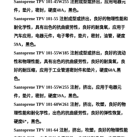
Santoprene TPV 101-45W255 注射成型或挤出，应用电器元
件，垫片，密封，硬度48A，黑色。
Santoprene TPV 101-55 注射成型或挤出，良好的物理性能和
耐化学性，具有出色的抗曲疲劳性，良好的耐臭氧，应用于
汽车应用，电器元件，电子零件，垫片，密封，油管，硬度
59A，黑色。
Santoprene TPV 101-55W185 注射成型或挤出，良好的流动
性和物理性能，具有出色的抗曲疲劳性，良好的耐臭氧，良
好的耐压缩，应用于工业管道密封件和垫片，硬度60A,黑
色。
Santoprene TPV 101-55W255 注射，挤出，应用于电器元
件，垫片，密封，硬度59A，黑色。
Santoprene TPV 101-60W261 注射，挤出，吹塑，良好的物
理性能和耐化学性，出色的抗曲疲劳性，良好的弹性恢复，
硬度6*，黑色。
Santoprene TPV 101-64 注射，挤出，吹塑，良好的物理性能