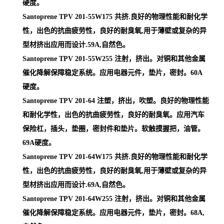
硬度。
Santoprene TPV 201-55W175 共挤.良好的物理性能和耐化学
性，出色的抗曲疲劳性，良好的耐臭氧,用于薄壁或复杂的异
型材挤出应用而设计.59A,自然色。
Santoprene TPV 201-55W255 注射，挤出。对铜和其他金属
催化降解保障稳定系统。应用电器元件，垫片，密封。60A
硬度。
Santoprene TPV 201-64 注塑，挤出，吹塑。良好的物理性能
和耐化学性，出色的抗曲疲劳性，良好的耐臭氧。应用汽车
保险杠，插头，垫圈，密封件和垫片。软触摸握把，油管。
69A硬度。
Santoprene TPV 201-64W175 共挤.良好的物理性能和耐化学
性，出色的抗曲疲劳性，良好的耐臭氧,用于薄壁或复杂的异
型材挤出应用而设计.69A,自然色。
Santoprene TPV 201-64W255 注射，挤出。对铜和其他金属
催化降解保障稳定系统。应用电器元件，垫片，密封。68A,