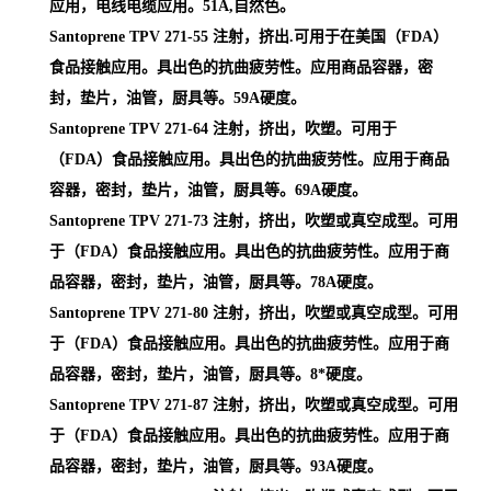
应用，电线电缆应用。51A,自然色。
Santoprene TPV 271-55 注射，挤出.可用于在美国（FDA）
食品接触应用。具出色的抗曲疲劳性。应用商品容器，密
封，垫片，油管，厨具等。59A硬度。
Santoprene TPV 271-64 注射，挤出，吹塑。可用于
（FDA）食品接触应用。具出色的抗曲疲劳性。应用于商品
容器，密封，垫片，油管，厨具等。69A硬度。
Santoprene TPV 271-73 注射，挤出，吹塑或真空成型。可用
于（FDA）食品接触应用。具出色的抗曲疲劳性。应用于商
品容器，密封，垫片，油管，厨具等。78A硬度。
Santoprene TPV 271-80 注射，挤出，吹塑或真空成型。可用
于（FDA）食品接触应用。具出色的抗曲疲劳性。应用于商
品容器，密封，垫片，油管，厨具等。8*硬度。
Santoprene TPV 271-87 注射，挤出，吹塑或真空成型。可用
于（FDA）食品接触应用。具出色的抗曲疲劳性。应用于商
品容器，密封，垫片，油管，厨具等。93A硬度。