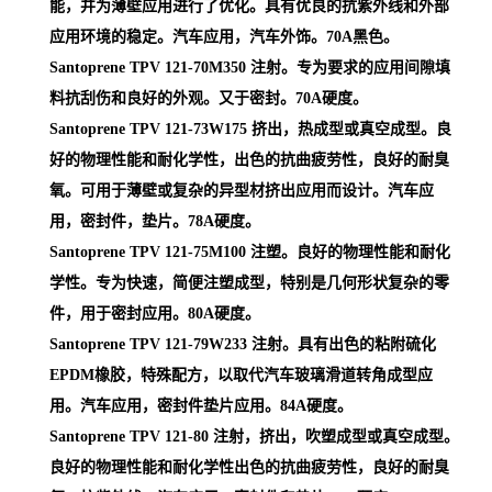
能，并为薄壁应用进行了优化。具有优良的抗紫外线和外部
应用环境的稳定。汽车应用，汽车外饰。70A黑色。
Santoprene TPV 121-70M350 注射。专为要求的应用间隙填
料抗刮伤和良好的外观。又于密封。70A硬度。
Santoprene TPV 121-73W175 挤出，热成型或真空成型。良
好的物理性能和耐化学性，出色的抗曲疲劳性，良好的耐臭
氧。可用于薄壁或复杂的异型材挤出应用而设计。汽车应
用，密封件，垫片。78A硬度。
Santoprene TPV 121-75M100 注塑。良好的物理性能和耐化
学性。专为快速，简便注塑成型，特别是几何形状复杂的零
件，用于密封应用。80A硬度。
Santoprene TPV 121-79W233 注射。具有出色的粘附硫化
EPDM橡胶，特殊配方，以取代汽车玻璃滑道转角成型应
用。汽车应用，密封件垫片应用。84A硬度。
Santoprene TPV 121-80 注射，挤出，吹塑成型或真空成型。
良好的物理性能和耐化学性出色的抗曲疲劳性，良好的耐臭