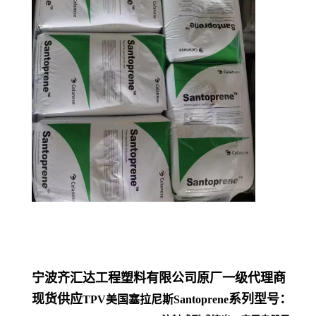
宁波齐汇达工程塑料有限公司原厂一
级代理商
现货供应
系列型号：
TPV美国塞拉尼斯Santoprene