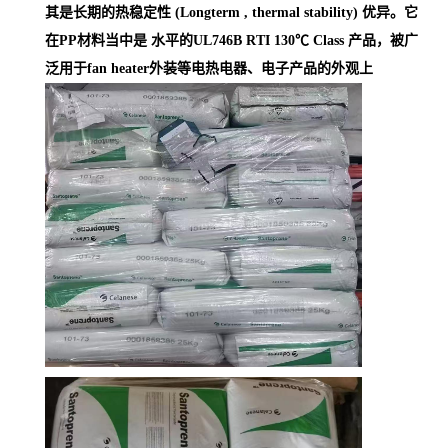
其是长期的热稳定性 (Longterm , thermal stability) 优异。它
在PP材料当中是 水平的UL746B RTI 130℃ Class 产品，被广
泛用于fan heater外装等电热电器、电子产品的外观上