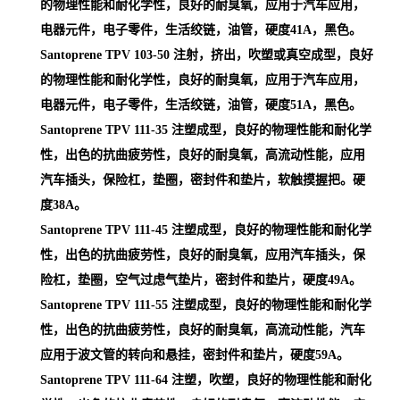
的物理性能和耐化学性，良好的耐臭氧，应用于汽车应用，
电器元件，电子零件，生活绞链，油管，硬度41A，黑色。
Santoprene TPV 103-50 注射，挤出，吹塑或真空成型，良好
的物理性能和耐化学性，良好的耐臭氧，应用于汽车应用，
电器元件，电子零件，生活绞链，油管，硬度51A，黑色。
Santoprene TPV 111-35 注塑成型，良好的物理性能和耐化学
性，出色的抗曲疲劳性，良好的耐臭氧，高流动性能，应用
汽车插头，保险杠，垫圈，密封件和垫片，软触摸握把。硬
度38A。
Santoprene TPV 111-45 注塑成型，良好的物理性能和耐化学
性，出色的抗曲疲劳性，良好的耐臭氧，应用汽车插头，保
险杠，垫圈，空气过虑气垫片，密封件和垫片，硬度49A。
Santoprene TPV 111-55 注塑成型，良好的物理性能和耐化学
性，出色的抗曲疲劳性，良好的耐臭氧，高流动性能，汽车
应用于波文管的转向和悬挂，密封件和垫片，硬度59A。
Santoprene TPV 111-64 注塑，吹塑，良好的物理性能和耐化