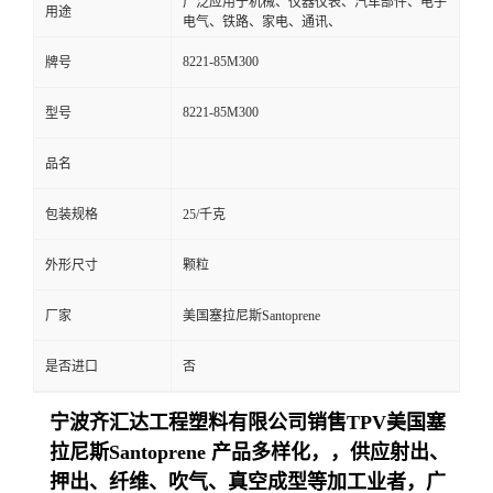
广泛应用于机械、仪器仪表、汽车部件、电子
用途
电气、铁路、家电、通讯、
8221-85M300
牌号
8221-85M300
型号
品名
包装规格
25/千克
外形尺寸
颗粒
厂家
美国塞拉尼斯Santoprene
是否进口
否
宁波齐汇达工程塑料有限公司销售TPV美国塞
拉尼斯Santoprene
产品多样化，
，供应射出、
押出、纤维、吹气、真空成型等加工业者，广