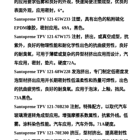
的应用要求低雾和良好的外观，快速简便注塑成型，优良的
表面外观，应用密封，6*。
Santoprene TPV 121-65W233 注塑，具有出色的粘附硫化
EPDM橡胶，密封应用。69A，黑色。
Santoprene TPV 121-67W175 注射，挤出，或真空成型，抗
紫外，良好的物理性能和耐化学性出色的抗曲疲劳性，良好
的耐臭氧，可用于薄壁或复杂的异型材挤出应用而设计，汽
车应用，密封，垫片。硬度72A。
Santoprene TPV 121-68W228 发泡挤出，专门制定低密度发
泡型材挤出应用并长期密封性低温柔性和热量可焊性，出色
的抗曲疲劳性，良好的耐臭氧。应用于泡沫，上釉，挡风。
73A黑色。
Santoprene TPV 121-70B230 注射。特殊配方，以取代汽车
玻璃滑道转角成型应用。增强摩擦系数属性，抗紫外线。低
雾。涂料染色性能。汽车应用，汽车外饰。71A硬度。
Santoprene TPV 121-70E300 挤压，型材挤出。提高密封性