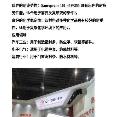
优异的耐疲劳性
：Santoprene 101-45W255 具有出色的耐疲
劳性能，适合用于需要反复形变的部件
。
7
良好的化学稳定性
：该材料对多种化学品具有较好的耐受
性，适用于复杂化学环境下的应用
。
7
应用领域
汽车工业
：用于制造密封条、防尘罩、软管等部件。
电子电气
：适用于电缆护套、绝缘材料等。
建筑行业
：用于门窗密封条、防水材料等。