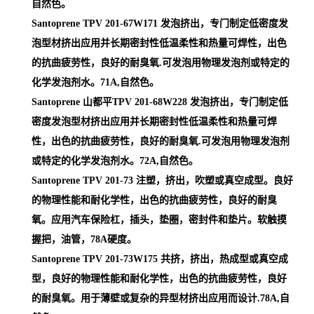
自然色。
Santoprene TPV 201-67W171 发泡挤出，专门制定低密度发
泡型材挤出应用并长期密封性低温柔性和热量可焊性，出色
的抗曲疲劳性，良好的耐臭氧.可发泡用物理发泡剂或特定的
化学发泡剂水。71A,自然色。
Santoprene 山都平TPV 201-68W228 发泡挤出，专门制定低
密度发泡型材挤出应用并长期密封性低温柔性和热量可焊
性，出色的抗曲疲劳性，良好的耐臭氧.可发泡用物理发泡剂
或特定的化学发泡剂水。72A,自然色。
Santoprene TPV 201-73 注塑，挤出，吹塑或真空成型。良好
的物理性能和耐化学性，出色的抗曲疲劳性，良好的耐臭
氧。应用汽车保险杠，插头，垫圈，密封件和垫片。软触摸
握把，油管，78A硬度。
Santoprene TPV 201-73W175 共挤，挤出，热成型或真空成
型，良好的物理性能和耐化学性，出色的抗曲疲劳性，良好
的耐臭氧。用于薄壁或复杂的异型材挤出应用而设计.78A,自