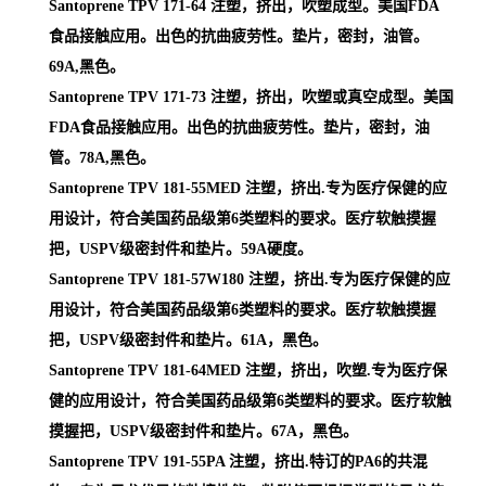
Santoprene TPV 171-64 注塑，挤出，吹塑成型。美国FDA
食品接触应用。出色的抗曲疲劳性。垫片，密封，油管。
69A,黑色。
Santoprene TPV 171-73 注塑，挤出，吹塑或真空成型。美国
FDA食品接触应用。出色的抗曲疲劳性。垫片，密封，油
管。78A,黑色。
Santoprene TPV 181-55MED 注塑，挤出.专为医疗保健的应
用设计，符合美国药品级第6类塑料的要求。医疗软触摸握
把，USPV级密封件和垫片。59A硬度。
Santoprene TPV 181-57W180 注塑，挤出.专为医疗保健的应
用设计，符合美国药品级第6类塑料的要求。医疗软触摸握
把，USPV级密封件和垫片。61A，黑色。
Santoprene TPV 181-64MED 注塑，挤出，吹塑.专为医疗保
健的应用设计，符合美国药品级第6类塑料的要求。医疗软触
摸握把，USPV级密封件和垫片。67A，黑色。
Santoprene TPV 191-55PA 注塑，挤出.特订的PA6的共混