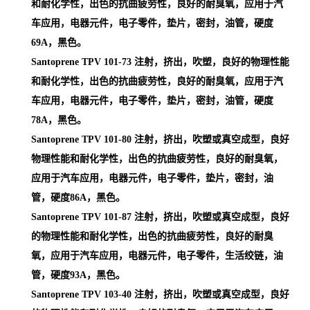
和耐化学性，出色的抗曲疲劳性，良好的耐臭氧，应用于汽
车应用，电器元件，电子零件，垫片，密封，油管，硬度
69A，黑色。
Santoprene TPV 101-73 注射，挤出，吹塑，良好的物理性能
和耐化学性，出色的抗曲疲劳性，良好的耐臭氧，应用于汽
车应用，电器元件，电子零件，垫片，密封，油管，硬度
78A，黑色。
Santoprene TPV 101-80 注射，挤出，吹塑或真空成型，良好
物理性能和耐化学性，出色的抗曲疲劳性，良好的耐臭氧，
应用于汽车应用，电器元件，电子零件，垫片，密封，油
管，硬度86A，黑色。
Santoprene TPV 101-87 注射，挤出，吹塑或真空成型，良好
的物理性能和耐化学性，出色的抗曲疲劳性，良好的耐臭
氧，应用于汽车应用，电器元件，电子零件，生活绞链，油
管，硬度93A，黑色。
Santoprene TPV 103-40 注射，挤出，吹塑或真空成型，良好