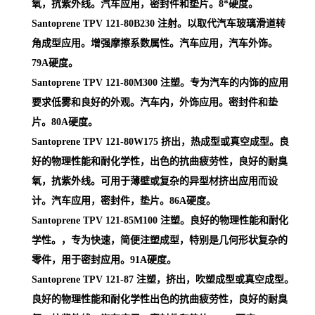
氧，抗紫外线。汽车应用，密封件和垫片。8*硬度。
Santoprene TPV 121-80B230 注射。以取代汽车玻璃滑道转
角成型应用。增强摩擦系数属性。汽车应用，汽车外饰。
79A硬度。
Santoprene TPV 121-80M300 注塑。专为汽车的内饰的应用
要求低雾和良好的外观。汽车内，外饰应用。密封件和垫
片。80A硬度。
Santoprene TPV 121-80W175 挤出，热成型或真空成型。良
好的物理性能和耐化学性，出色的抗曲疲劳性，良好的耐臭
氧，抗紫外线。可用于薄壁或复杂的异型材挤出应用而设
计。汽车应用，密封件，垫片。86A硬度。
Santoprene TPV 121-85M100 注塑。良好的物理性能和耐化
学性。，专为快速，简便注塑成型，特别是几何形状复杂的
零件，用于密封应用。91A硬度。
Santoprene TPV 121-87 注塑，挤出，吹塑成型或真空成型。
良好的物理性能和耐化学性出色的抗曲疲劳性，良好的耐臭