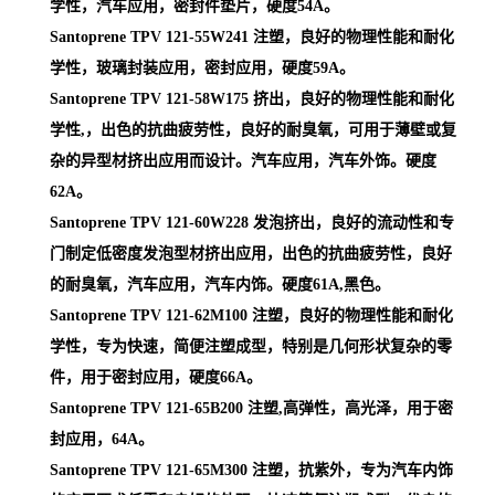
学性，汽车应用，密封件垫片，硬度54A。
Santoprene TPV 121-55W241 注塑，良好的物理性能和耐化
学性，玻璃封装应用，密封应用，硬度59A。
Santoprene TPV 121-58W175 挤出，良好的物理性能和耐化
学性,，出色的抗曲疲劳性，良好的耐臭氧，可用于薄壁或复
杂的异型材挤出应用而设计。汽车应用，汽车外饰。硬度
62A。
Santoprene TPV 121-60W228 发泡挤出，良好的流动性和专
门制定低密度发泡型材挤出应用，出色的抗曲疲劳性，良好
的耐臭氧，汽车应用，汽车内饰。硬度61A,黑色。
Santoprene TPV 121-62M100 注塑，良好的物理性能和耐化
学性，专为快速，简便注塑成型，特别是几何形状复杂的零
件，用于密封应用，硬度66A。
Santoprene TPV 121-65B200 注塑,高弹性，高光泽，用于密
封应用，64A。
Santoprene TPV 121-65M300 注塑，抗紫外，专为汽车内饰