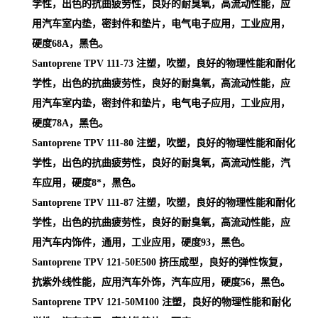
学性，出色的抗曲疲劳性，良好的耐臭氧，高流动性能，应
用汽车室内垫，密封件和垫片，电气电子应用，工业应用，
硬度68A，黑色。
Santoprene TPV 111-73 注塑，吹塑，良好的物理性能和耐化
学性，出色的抗曲疲劳性，良好的耐臭氧，高流动性能，应
用汽车室内垫，密封件和垫片，电气电子应用，工业应用，
硬度78A，黑色。
Santoprene TPV 111-80 注塑，吹塑，良好的物理性能和耐化
学性，出色的抗曲疲劳性，良好的耐臭氧，高流动性能，汽
车应用，硬度8*，黑色。
Santoprene TPV 111-87 注塑，吹塑，良好的物理性能和耐化
学性，出色的抗曲疲劳性，良好的耐臭氧，高流动性能，应
用汽车内饰件，通用，工业应用，硬度93，黑色。
Santoprene TPV 121-50E500 挤压成型，良好的弹性恢复，
抗紫外线性能，应用汽车外饰，汽车应用，硬度56，黑色。
Santoprene TPV 121-50M100 注塑，良好的物理性能和耐化