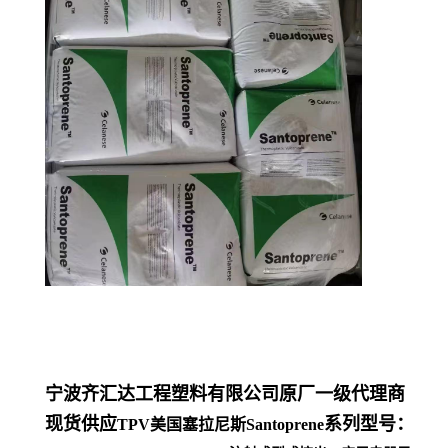
宁波齐汇达工程塑料有限公司原厂一
级代理商
现货供应
系列型号：
TPV美国塞拉尼斯Santoprene