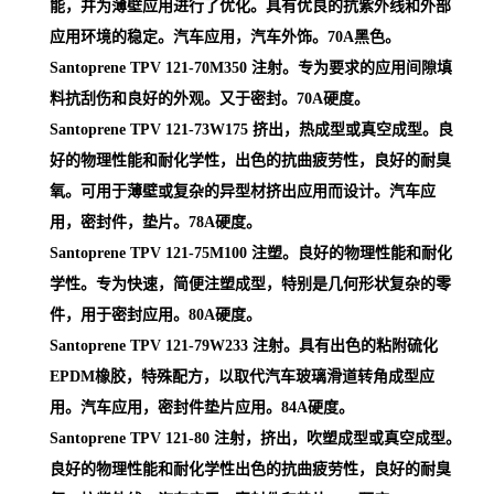
能，并为薄壁应用进行了优化。具有优良的抗紫外线和外部
应用环境的稳定。汽车应用，汽车外饰。70A黑色。
Santoprene TPV 121-70M350 注射。专为要求的应用间隙填
料抗刮伤和良好的外观。又于密封。70A硬度。
Santoprene TPV 121-73W175 挤出，热成型或真空成型。良
好的物理性能和耐化学性，出色的抗曲疲劳性，良好的耐臭
氧。可用于薄壁或复杂的异型材挤出应用而设计。汽车应
用，密封件，垫片。78A硬度。
Santoprene TPV 121-75M100 注塑。良好的物理性能和耐化
学性。专为快速，简便注塑成型，特别是几何形状复杂的零
件，用于密封应用。80A硬度。
Santoprene TPV 121-79W233 注射。具有出色的粘附硫化
EPDM橡胶，特殊配方，以取代汽车玻璃滑道转角成型应
用。汽车应用，密封件垫片应用。84A硬度。
Santoprene TPV 121-80 注射，挤出，吹塑成型或真空成型。
良好的物理性能和耐化学性出色的抗曲疲劳性，良好的耐臭