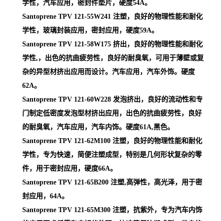
学性，汽车应用，密封件垫片，硬度54A。
Santoprene TPV 121-55W241 注塑，良好的物理性能和耐化
学性，玻璃封装应用，密封应用，硬度59A。
Santoprene TPV 121-58W175 挤出，良好的物理性能和耐化
学性,，出色的抗曲疲劳性，良好的耐臭氧，可用于薄壁或复
杂的异型材挤出应用而设计。汽车应用，汽车外饰。硬度
62A。
Santoprene TPV 121-60W228 发泡挤出，良好的流动性和专
门制定低密度发泡型材挤出应用，出色的抗曲疲劳性，良好
的耐臭氧，汽车应用，汽车内饰。硬度61A,黑色。
Santoprene TPV 121-62M100 注塑，良好的物理性能和耐化
学性，专为快速，简便注塑成型，特别是几何形状复杂的零
件，用于密封应用，硬度66A。
Santoprene TPV 121-65B200 注塑,高弹性，高光泽，用于密
封应用，64A。
Santoprene TPV 121-65M300 注塑，抗紫外，专为汽车内饰