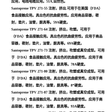
应用，电线电缆应用。51A,自然色。
Santoprene TPV 271-55 注射，挤出.可用于在美国（FDA）
食品接触应用。具出色的抗曲疲劳性。应用商品容器，密
封，垫片，油管，厨具等。59A硬度。
Santoprene TPV 271-64 注射，挤出，吹塑。可用于
（FDA）食品接触应用。具出色的抗曲疲劳性。应用于商品
容器，密封，垫片，油管，厨具等。69A硬度。
Santoprene TPV 271-73 注射，挤出，吹塑或真空成型。可用
于（FDA）食品接触应用。具出色的抗曲疲劳性。应用于商
品容器，密封，垫片，油管，厨具等。78A硬度。
Santoprene TPV 271-80 注射，挤出，吹塑或真空成型。可用
于（FDA）食品接触应用。具出色的抗曲疲劳性。应用于商
品容器，密封，垫片，油管，厨具等。8*硬度。
Santoprene TPV 271-87 注射，挤出，吹塑或真空成型。可用
于（FDA）食品接触应用。具出色的抗曲疲劳性。应用于商
品容器，密封，垫片，油管，厨具等。93A硬度。