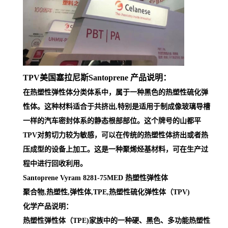
TPV美国塞拉尼斯Santoprene
产品说明：
在热塑性弹性体分类体系中，属于一种黑色的热塑性硫化弹
性体。这种材料适合于共挤出,特别是适用于制成像玻璃导槽
一样的汽车密封体系的静态根部部位。这个牌号的山都平
TPV对剪切力较为敏感，可以在传统的热塑性体挤出或者热
压成型的设备上加工。这是一种聚烯烃基材料，可在生产过
程中进行回收利用。
Santoprene
Vyram
8281-75MED 热塑性弹性体
聚合物,热塑性,弹性体,TPE,热塑性硫化弹性体（TPV)
化学产品说明：
热塑性弹性体（TPE)家族中的一种硬、黑色、多功能热塑性