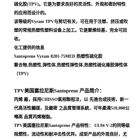
硫化胶(TPV)。它是为要求良好的灵活性、外观和密封特性
的应用而设计的。
该等级的Vyram TPV与剪切有关，可在用于注塑、挤压或吹
塑的常规热塑性塑料设备上加工。它是聚烯烃基，完全可回
收。
化工提供的信息
Santoprene
Vyram 8281-75MED
热塑性硫化胶
聚合物,热塑性,弹性体,热塑性弹性体,热塑性硫化橡胶弹性体
（TPV)
TPV美国塞拉尼斯Santoprene
产品简介：
丙烯 廠，採用CHISSO氣相製程法，以 先進合成技術，新一
代高活性觸媒，及嚴密 之品質管理系統，可年產達510,000公
噸高 品質丙烯樹脂。
TPV美国塞拉尼斯Santoprene
产品特性：
UL94 V-2的同等级
阻燃性，流动性和耐冲击性优异。成型产品的外观良好，尤