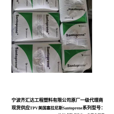
宁波齐汇达工程塑料有限公司原厂一
级代理商
现货供应
系列型号：
TPV美国塞拉尼斯Santoprene