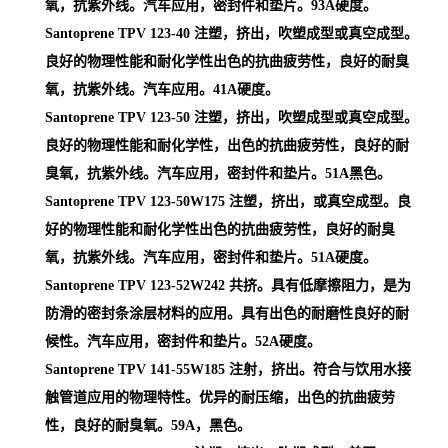
氧，抗紫外线。汽车应用，密封件和垫片。93A硬度。
Santoprene TPV 123-40 注塑，挤出，吹塑成型或真空成型。
良好的物理性能和耐化学性出色的抗曲疲劳性，良好的耐臭
氧，抗紫外线。汽车应用。41A硬度。
Santoprene TPV 123-50 注塑，挤出，吹塑成型或真空成型。
良好的物理性能和耐化学性，出色的抗曲疲劳性，良好的耐
臭氧，抗紫外线。汽车应用，密封件和垫片。51A黑色。
Santoprene TPV 123-50W175 注塑，挤出，或真空成型。良
好的物理性能和耐化学性出色的抗曲疲劳性，良好的耐臭
氧，抗紫外线。汽车应用，密封件和垫片。51A硬度。
Santoprene TPV 123-52W242 共挤。具有低摩擦阻力，是为
防滑的密封条涂层材料的应用。具有出色的耐磨性良好的耐
候性。汽车应用，密封件和垫片。52A硬度。
Santoprene TPV 141-55W185 注射，挤出。符合与饮用水接
触管道应用的物理特性。优异的耐压缩，出色的抗曲疲劳
性，良好的耐臭氧。59A，黑色。