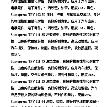
的物理性能和耐化学性，良好的耐臭氧，应用于汽车应用，
电器元件，电子零件，生活绞链，油管，硬度41A，黑色。
Santoprene TPV 103-50 注射，挤出，吹塑或真空成型，良好
的物理性能和耐化学性，良好的耐臭氧，应用于汽车应用，
电器元件，电子零件，生活绞链，油管，硬度51A，黑色。
Santoprene TPV 111-35 注塑成型，良好的物理性能和耐化学
性，出色的抗曲疲劳性，良好的耐臭氧，高流动性能，应用
汽车插头，保险杠，垫圈，密封件和垫片，软触摸握把。硬
度38A。
Santoprene TPV 111-45 注塑成型，良好的物理性能和耐化学
性，出色的抗曲疲劳性，良好的耐臭氧，应用汽车插头，保
险杠，垫圈，空气过虑气垫片，密封件和垫片，硬度49A。
Santoprene TPV 111-55 注塑成型，良好的物理性能和耐化学
性，出色的抗曲疲劳性，良好的耐臭氧，高流动性能，汽车
应用于波文管的转向和悬挂，密封件和垫片，硬度59A。
Santoprene TPV 111-64 注塑，吹塑，良好的物理性能和耐化