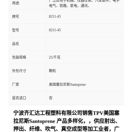
广泛应用于机械、仪器仪表、汽车部件、电子
用途
电气、铁路、家电、通讯、
8211-45
牌号
8211-45
型号
品名
包装规格
25/千克
外形尺寸
颗粒
厂家
美国塞拉尼斯Santoprene
是否进口
否
宁波齐汇达工程塑料有限公司销售TPV美国塞
拉尼斯Santoprene
产品多样化，
，供应射出、
押出、纤维、吹气、真空成型等加工业者，广