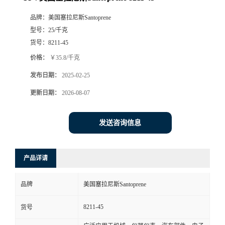
品牌：
美国塞拉尼斯Santoprene
型号：
25/千克
货号：
8211-45
价格：
￥35.8/千克
发布日期：
2025-02-25
更新日期：
2026-08-07
发送咨询信息
产品详请
品牌
美国塞拉尼斯Santoprene
8211-45
货号