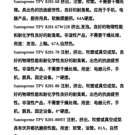
Santoprene TPV 8201-60 挤出，注塑，吹塑。不需要干燥处
理。具出色的抗曲疲劳性，良好的耐臭氧。应用于手机，电
器产品，厨房用具，软触摸握把。64A硬度。
Santoprene TPV 8201-67W228 挤出,发泡。良好的物理性能
和耐化学性良好的耐臭氧。非湿性产品，不需要干燥处理，
用途：发泡，上釉。67A,自然色。
Santoprene TPV 8201-70 注射，挤出，吹塑或真空成型。良
好的物理性能和耐化学性良好的耐臭氧，出色的抗曲疲劳
性。非湿性产品，不需要干燥处理。用途：电器元件，手
机，厨具，固定设备。7*硬度。
Santoprene TPV 8201-80 注射，挤出，吹塑或真空成型。良
好的物理性能和耐化学性良好的耐臭氧，出色的抗曲疲劳
性。非湿性产品，不需要干燥处理。用途：电器元件，手
机，厨具，固定设备。8*硬度。
Santoprene TPV 8201-80HT 注射，挤出，吹塑或真空成型.
具有优异都抗磨损性能。用途：软管，油管。81A，自然