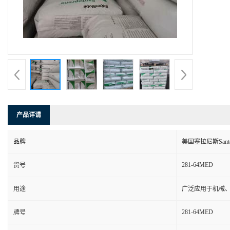
产品详请
品牌
美国塞拉尼斯Santop
281-64MED
货号
用途
广泛应用于机械
281-64MED
牌号