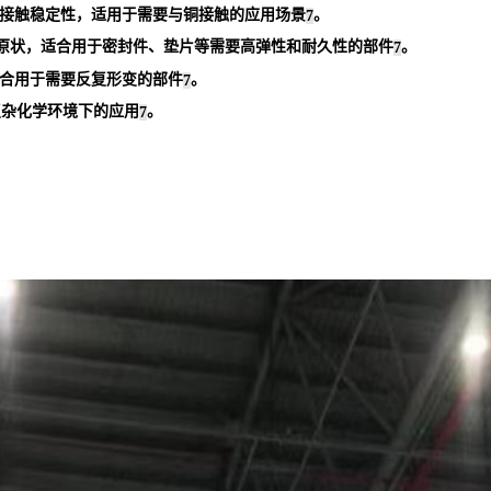
有良好的铜接触稳定性，适用于需要与铜接触的应用场景
。
7
原状，适合用于密封件、垫片等需要高弹性和耐久性的部件
。
7
性能，适合用于需要反复形变的部件
。
7
复杂化学环境下的应用
。
7