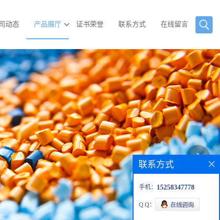
司动态
产品展厅
证书荣誉
联系方式
在线留言
联系方式
手机：
15258347778
Q Q：