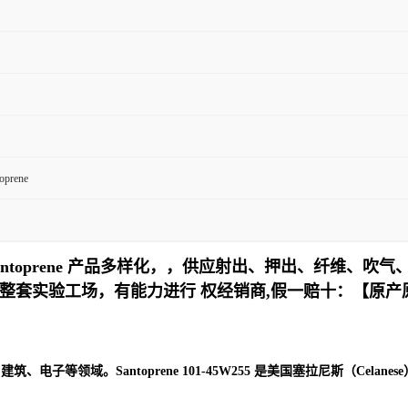
rene
prene
产品多样化，
，供应射出、押出、纤维、吹气
整套实验工场，有能力进行
权经销商,假一赔十：【原产
等领域。Santoprene 101-45W255 是美国塞拉尼斯（Celan