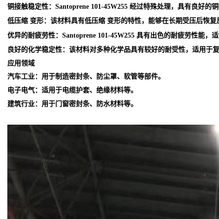
铜接触稳定性
：Santoprene 101-45W255 经过特殊处理，具
低压缩 变形
：该材料具有低压缩 变形的特性，能够在长期受压后恢复
优异的耐疲劳性
：Santoprene 101-45W255 具有出色的耐疲劳
良好的化学稳定性
：该材料对多种化学品具有较好的耐受性，适用于
应用领域
汽车工业
：用于制造密封条、防尘罩、软管等部件。
电子电气
：适用于电缆护套、绝缘材料等。
建筑行业
：用于门窗密封条、防水材料等。