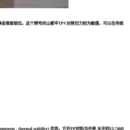
态根部部位。这个牌号的山都平TPV对剪切力较为敏感，可以在传统
thermal stability) 优异。它在PP材料当中是 水平的UL746B