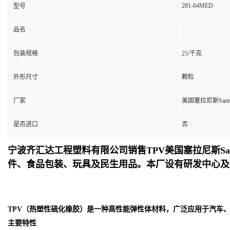
281-64MED
型号
品名
包装规格
25/千克
外形尺寸
颗粒
厂家
美国塞拉尼斯Santop
是否进口
否
宁波齐汇达工程塑料有限公司销售TPV美国塞拉尼斯Santo
件、食品包装、玩具及民生用品。本厂设有研发中心及
TPV（热塑性硫化橡胶）是一种高性能弹性体材料，广泛应用于汽车、建筑、电子
主要特性