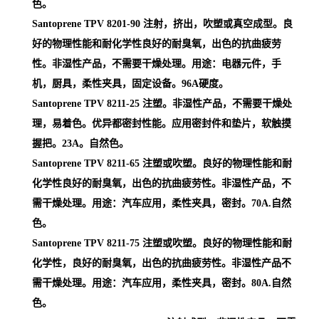
色。
Santoprene TPV 8201-90 注射，挤出，吹塑或真空成型。良
好的物理性能和耐化学性良好的耐臭氧，出色的抗曲疲劳
性。非湿性产品，不需要干燥处理。用途：电器元件，手
机，厨具，柔性夹具，固定设备。96A硬度。
Santoprene TPV 8211-25 注塑。非湿性产品，不需要干燥处
理，易着色。优异都密封性能。应用密封件和垫片，软触摸
握把。23A。自然色。
Santoprene TPV 8211-65 注塑或吹塑。良好的物理性能和耐
化学性良好的耐臭氧，出色的抗曲疲劳性。非湿性产品，不
需干燥处理。用途：汽车应用，柔性夹具，密封。70A.自然
色。
Santoprene TPV 8211-75 注塑或吹塑。良好的物理性能和耐
化学性，良好的耐臭氧，出色的抗曲疲劳性。非湿性产品不
需干燥处理。用途：汽车应用，柔性夹具，密封。80A.自然
色。