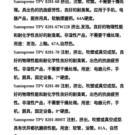
Santoprene TPV 8201-60 挤出，注塑，吹塑。不需要干燥处
理。具出色的抗曲疲劳性，良好的耐臭氧。应用于手机，电
器产品，厨房用具，软触摸握把。64A硬度。
Santoprene TPV 8201-67W228 挤出,发泡。良好的物理性能
和耐化学性良好的耐臭氧。非湿性产品，不需要干燥处理，
用途：发泡，上釉。67A,自然色。
Santoprene TPV 8201-70 注射，挤出，吹塑或真空成型。良
好的物理性能和耐化学性良好的耐臭氧，出色的抗曲疲劳
性。非湿性产品，不需要干燥处理。用途：电器元件，手
机，厨具，固定设备。7*硬度。
Santoprene TPV 8201-80 注射，挤出，吹塑或真空成型。良
好的物理性能和耐化学性良好的耐臭氧，出色的抗曲疲劳
性。非湿性产品，不需要干燥处理。用途：电器元件，手
机，厨具，固定设备。8*硬度。
Santoprene TPV 8201-80HT 注射，挤出，吹塑或真空成型.
具有优异都抗磨损性能。用途：软管，油管。81A，自然