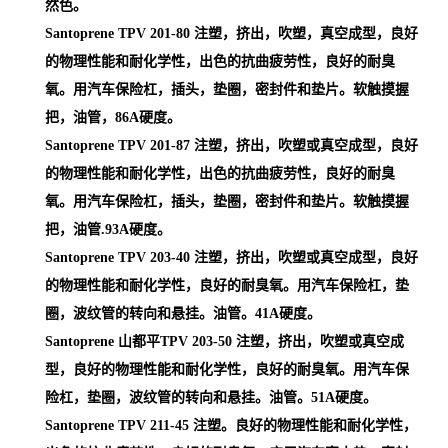
然色。
Santoprene TPV 201-80 注塑，挤出，吹塑，真空成型，良好
的物理性能和耐化学性，出色的抗曲疲劳性，良好的耐臭
氧。用汽车保险杠，插头，垫圈，密封件和垫片。软触摸握
把，油管，86A硬度。
Santoprene TPV 201-87 注塑，挤出，吹塑或真空成型，良好
的物理性能和耐化学性，出色的抗曲疲劳性，良好的耐臭
氧。用汽车保险杠，插头，垫圈，密封件和垫片。软触摸握
把，油管.93A硬度。
Santoprene TPV 203-40 注塑，挤出，吹塑或真空成型，良好
的物理性能和耐化学性，良好的耐臭氧。用汽车保险杠，垫
圈，波纹管的转向和悬挂。油管。41A硬度。
Santoprene 山都平TPV 203-50 注塑，挤出，吹塑或真空成
型，良好的物理性能和耐化学性，良好的耐臭氧。用汽车保
险杠，垫圈，波纹管的转向和悬挂。油管。51A硬度。
Santoprene TPV 211-45 注塑。良好的物理性能和耐化学性，