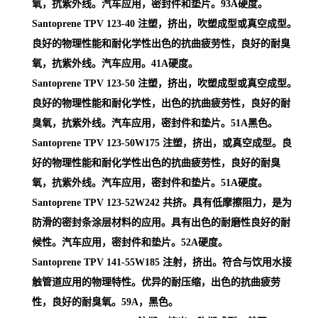
氧，抗紫外线。汽车应用，密封件和垫片。93A硬度。
Santoprene TPV 123-40 注塑，挤出，吹塑成型或真空成型。
良好的物理性能和耐化学性出色的抗曲疲劳性，良好的耐臭
氧，抗紫外线。汽车应用。41A硬度。
Santoprene TPV 123-50 注塑，挤出，吹塑成型或真空成型。
良好的物理性能和耐化学性，出色的抗曲疲劳性，良好的耐
臭氧，抗紫外线。汽车应用，密封件和垫片。51A黑色。
Santoprene TPV 123-50W175 注塑，挤出，或真空成型。良
好的物理性能和耐化学性出色的抗曲疲劳性，良好的耐臭
氧，抗紫外线。汽车应用，密封件和垫片。51A硬度。
Santoprene TPV 123-52W242 共挤。具有低摩擦阻力，是为
防滑的密封条涂层材料的应用。具有出色的耐磨性良好的耐
候性。汽车应用，密封件和垫片。52A硬度。
Santoprene TPV 141-55W185 注射，挤出。符合与饮用水接
触管道应用的物理特性。优异的耐压缩，出色的抗曲疲劳
性，良好的耐臭氧。59A，黑色。