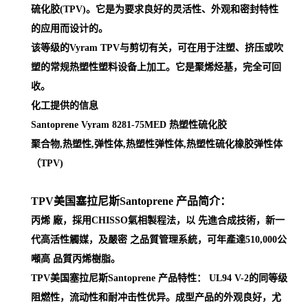
硫化胶(TPV)。它是为要求良好的灵活性、外观和密封特性
的应用而设计的。
该等级的Vyram TPV与剪切有关，可在用于注塑、挤压或吹
塑的常规热塑性塑料设备上加工。它是聚烯烃基，完全可回
收。
化工提供的信息
Santoprene
Vyram 8281-75MED
热塑性硫化胶
聚合物,热塑性,弹性体,热塑性弹性体,热塑性硫化橡胶弹性体
（TPV)
TPV美国塞拉尼斯Santoprene
产品简介：
丙烯 廠，採用CHISSO氣相製程法，以 先進合成技術，新一
代高活性觸媒，及嚴密 之品質管理系統，可年產達510,000公
噸高 品質丙烯樹脂。
TPV美国塞拉尼斯Santoprene
产品特性：
UL94 V-2的同等级
阻燃性，流动性和耐冲击性优异。成型产品的外观良好，尤