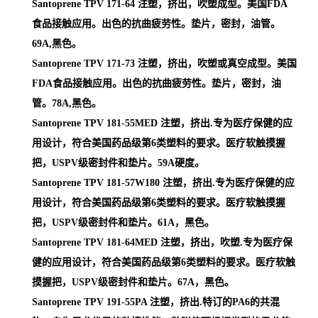
Santoprene TPV 171-64 注塑，挤出，吹塑成型。美国FDA
食品接触应用。出色的抗曲疲劳性。垫片，密封，油管。
69A,黑色。
Santoprene TPV 171-73 注塑，挤出，吹塑或真空成型。美国
FDA食品接触应用。出色的抗曲疲劳性。垫片，密封，油
管。78A,黑色。
Santoprene TPV 181-55MED 注塑，挤出.专为医疗保健的应
用设计，符合美国药品级第6类塑料的要求。医疗软触摸握
把，USPV级密封件和垫片。59A硬度。
Santoprene TPV 181-57W180 注塑，挤出.专为医疗保健的应
用设计，符合美国药品级第6类塑料的要求。医疗软触摸握
把，USPV级密封件和垫片。61A，黑色。
Santoprene TPV 181-64MED 注塑，挤出，吹塑.专为医疗保
健的应用设计，符合美国药品级第6类塑料的要求。医疗软触
摸握把，USPV级密封件和垫片。67A，黑色。
Santoprene TPV 191-55PA 注塑，挤出.特订的PA6的共混