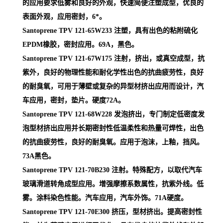
的应用要求低雾和良好的外观，快速简便注塑成型，优良的
表面外观，应用密封，6*。
Santoprene TPV 121-65W233 注塑，具有出色的粘附硫化
EPDM橡胶，密封应用。69A，黑色。
Santoprene TPV 121-67W175 注射，挤出，或真空成型，抗
紫外，良好的物理性能和耐化学性出色的抗曲疲劳性，良好
的耐臭氧，可用于薄壁或复杂的异型材挤出应用而设计，汽
车应用，密封，垫片。硬度72A。
Santoprene TPV 121-68W228 发泡挤出，专门制定低密度发
泡型材挤出应用并长期密封性低温柔性和热量可焊性，出色
的抗曲疲劳性，良好的耐臭氧。应用于泡沫，上釉，挡风。
73A黑色。
Santoprene TPV 121-70B230 注射。特殊配方，以取代汽车
玻璃滑道转角成型应用。增强摩擦系数属性，抗紫外线。低
雾。涂料染色性能。汽车应用，汽车外饰。71A硬度。
Santoprene TPV 121-70E300 挤压，型材挤出。提高密封性