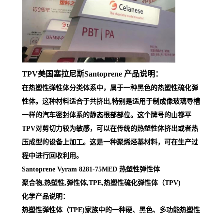
TPV美国塞拉尼斯Santoprene
产品说明：
在热塑性弹性体分类体系中，属于一种黑色的热塑性硫化弹
性体。这种材料适合于共挤出,特别是适用于制成像玻璃导槽
一样的汽车密封体系的静态根部部位。这个牌号的山都平
TPV对剪切力较为敏感，可以在传统的热塑性体挤出或者热
压成型的设备上加工。这是一种聚烯烃基材料，可在生产过
程中进行回收利用。
Santoprene
Vyram
8281-75MED 热塑性弹性体
聚合物,热塑性,弹性体,TPE,热塑性硫化弹性体（TPV)
化学产品说明：
热塑性弹性体（TPE)家族中的一种硬、黑色、多功能热塑性