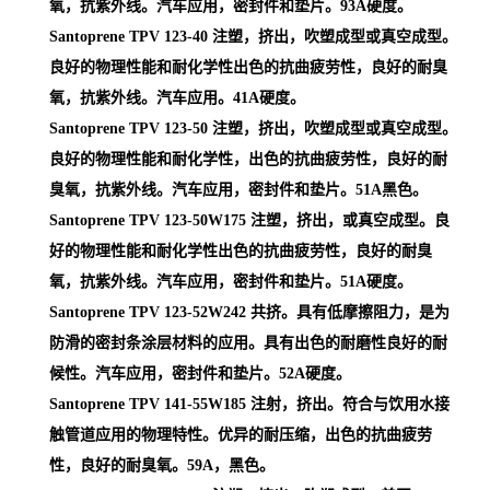
氧，抗紫外线。汽车应用，密封件和垫片。93A硬度。
Santoprene TPV 123-40 注塑，挤出，吹塑成型或真空成型。
良好的物理性能和耐化学性出色的抗曲疲劳性，良好的耐臭
氧，抗紫外线。汽车应用。41A硬度。
Santoprene TPV 123-50 注塑，挤出，吹塑成型或真空成型。
良好的物理性能和耐化学性，出色的抗曲疲劳性，良好的耐
臭氧，抗紫外线。汽车应用，密封件和垫片。51A黑色。
Santoprene TPV 123-50W175 注塑，挤出，或真空成型。良
好的物理性能和耐化学性出色的抗曲疲劳性，良好的耐臭
氧，抗紫外线。汽车应用，密封件和垫片。51A硬度。
Santoprene TPV 123-52W242 共挤。具有低摩擦阻力，是为
防滑的密封条涂层材料的应用。具有出色的耐磨性良好的耐
候性。汽车应用，密封件和垫片。52A硬度。
Santoprene TPV 141-55W185 注射，挤出。符合与饮用水接
触管道应用的物理特性。优异的耐压缩，出色的抗曲疲劳
性，良好的耐臭氧。59A，黑色。