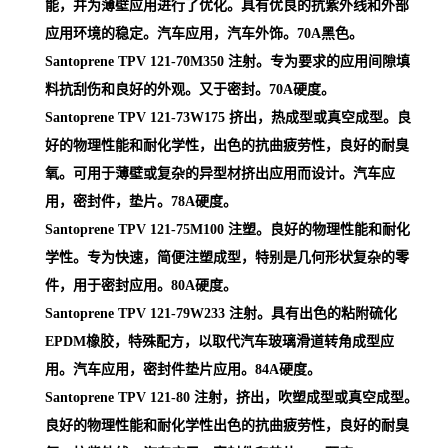
能，并为薄壁应用进行了优化。具有优良的抗紫外线和外部
应用环境的稳定。汽车应用，汽车外饰。70A黑色。
Santoprene TPV 121-70M350 注射。专为要求的应用间隙填
料抗刮伤和良好的外观。又于密封。70A硬度。
Santoprene TPV 121-73W175 挤出，热成型或真空成型。良
好的物理性能和耐化学性，出色的抗曲疲劳性，良好的耐臭
氧。可用于薄壁或复杂的异型材挤出应用而设计。汽车应
用，密封件，垫片。78A硬度。
Santoprene TPV 121-75M100 注塑。良好的物理性能和耐化
学性。专为快速，简便注塑成型，特别是几何形状复杂的零
件，用于密封应用。80A硬度。
Santoprene TPV 121-79W233 注射。具有出色的粘附硫化
EPDM橡胶，特殊配方，以取代汽车玻璃滑道转角成型应
用。汽车应用，密封件垫片应用。84A硬度。
Santoprene TPV 121-80 注射，挤出，吹塑成型或真空成型。
良好的物理性能和耐化学性出色的抗曲疲劳性，良好的耐臭