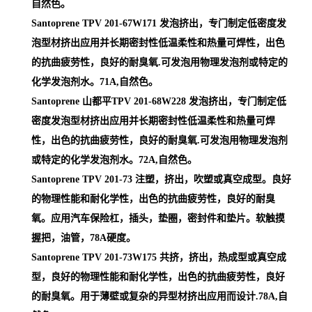
自然色。
Santoprene TPV 201-67W171 发泡挤出，专门制定低密度发
泡型材挤出应用并长期密封性低温柔性和热量可焊性，出色
的抗曲疲劳性，良好的耐臭氧.可发泡用物理发泡剂或特定的
化学发泡剂水。71A,自然色。
Santoprene 山都平TPV 201-68W228 发泡挤出，专门制定低
密度发泡型材挤出应用并长期密封性低温柔性和热量可焊
性，出色的抗曲疲劳性，良好的耐臭氧.可发泡用物理发泡剂
或特定的化学发泡剂水。72A,自然色。
Santoprene TPV 201-73 注塑，挤出，吹塑或真空成型。良好
的物理性能和耐化学性，出色的抗曲疲劳性，良好的耐臭
氧。应用汽车保险杠，插头，垫圈，密封件和垫片。软触摸
握把，油管，78A硬度。
Santoprene TPV 201-73W175 共挤，挤出，热成型或真空成
型，良好的物理性能和耐化学性，出色的抗曲疲劳性，良好
的耐臭氧。用于薄壁或复杂的异型材挤出应用而设计.78A,自