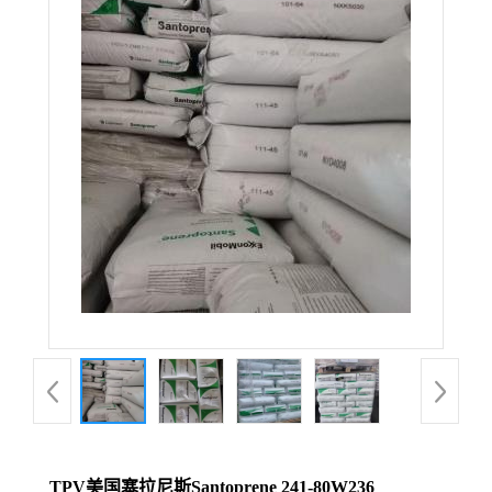
TPV美国塞拉尼斯Santoprene 241-80W236