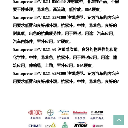
Santoprene TPV 8211-85M350 注射成型，非湿性产品，不需
要干燥处理，易着色。高流动，低排放。86A硬度。
Santoprene TPV 8221-55M300 注塑成型，专为汽车的内饰应
用要求低雾和良好都外观。抗紫外。中性，易着色。良好的
耐臭氧，出色的抗曲疲劳性。用于密封。用途：汽车应用，
汽车内饰件，室外应用。5*硬度。
Santoprene TPV 8221-60 注塑或吹塑。良好的物理性能和耐
化学性。中性，易着色，抗紫外。用于密封应用。用途：建
筑应用，伸缩缝，上釉，室外应用。64A硬度。
Santoprene TPV 8221-65M300 注塑成型。专为汽车的内饰应
用要求低雾和良好都外观。抗紫外。中性，易着色。良好的?