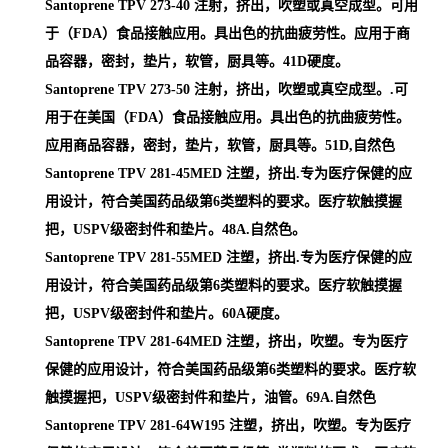
Santoprene TPV 273-40 注射，挤出，吹塑或真空成型。可用
于（FDA）食品接触应用。具出色的抗曲疲劳性。应用于商
品容器，密封，垫片，软管，厨具等。41D硬度。
Santoprene TPV 273-50 注射，挤出，吹塑或真空成型。.可
用于在美国（FDA）食品接触应用。具出色的抗曲疲劳性。
应用商品容器，密封，垫片，软管，厨具等。51D,自然色
Santoprene TPV 281-45MED 注塑，挤出.专为医疗保健的应
用设计，符合美国药品级第6类塑料的要求。医疗软触摸握
把，USPV级密封件和垫片。48A.自然色。
Santoprene TPV 281-55MED 注塑，挤出.专为医疗保健的应
用设计，符合美国药品级第6类塑料的要求。医疗软触摸握
把，USPV级密封件和垫片。60A硬度。
Santoprene TPV 281-64MED 注塑，挤出，吹塑。专为医疗
保健的应用设计，符合美国药品级第6类塑料的要求。医疗软
触摸握把，USPV级密封件和垫片，油管。69A.自然色
Santoprene TPV 281-64W195 注塑，挤出，吹塑。专为医疗