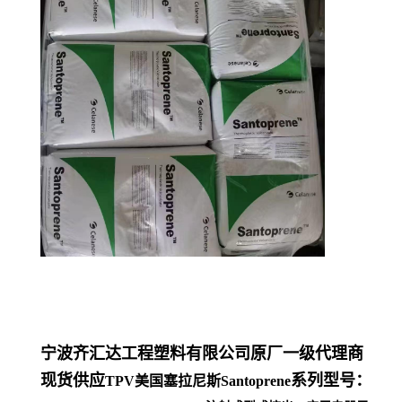
宁波齐汇达工程塑料有限公司原厂一
级代理商
现货供应
系列型号：
TPV美国塞拉尼斯Santoprene