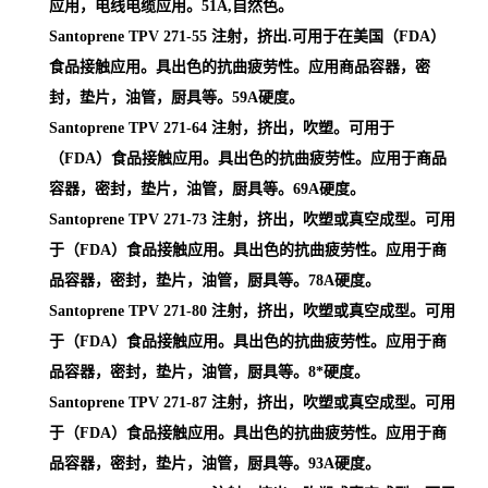
应用，电线电缆应用。51A,自然色。
Santoprene TPV 271-55 注射，挤出.可用于在美国（FDA）
食品接触应用。具出色的抗曲疲劳性。应用商品容器，密
封，垫片，油管，厨具等。59A硬度。
Santoprene TPV 271-64 注射，挤出，吹塑。可用于
（FDA）食品接触应用。具出色的抗曲疲劳性。应用于商品
容器，密封，垫片，油管，厨具等。69A硬度。
Santoprene TPV 271-73 注射，挤出，吹塑或真空成型。可用
于（FDA）食品接触应用。具出色的抗曲疲劳性。应用于商
品容器，密封，垫片，油管，厨具等。78A硬度。
Santoprene TPV 271-80 注射，挤出，吹塑或真空成型。可用
于（FDA）食品接触应用。具出色的抗曲疲劳性。应用于商
品容器，密封，垫片，油管，厨具等。8*硬度。
Santoprene TPV 271-87 注射，挤出，吹塑或真空成型。可用
于（FDA）食品接触应用。具出色的抗曲疲劳性。应用于商
品容器，密封，垫片，油管，厨具等。93A硬度。