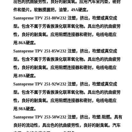
出色的抗曲疲劳性，良好的耐臭氧。应用汽车室内垫，密封
件和垫片。软触摸握把，油管，49A硬度。
Santoprene TPV 251-80W232 注塑，挤出，吹塑或真空成
型。包含不属于芳香族溴化联苯氧化物。具出色的抗曲疲劳
性，良好的耐臭氧。应用阻燃连接器和密封，电线电缆应
用.86A硬度。
Santoprene TPV 251-85W232 注塑，挤出，吹塑或真空成
型。包含不属于芳香族溴化联苯氧化物。具出色的抗曲疲劳
性，良好的耐臭氧。应用阻燃连接器和密封，电线电缆应
用.89A硬度。
Santoprene TPV 251-92W232 注塑，挤出，吹塑或真空成
型。包含不属于芳香族溴化联苯氧化物。具出色的抗曲疲劳
性，良好的耐臭氧。应用阻燃连接器和密封，电线电缆应
用.98A硬度。
Santoprene TPV 253-50W232 注塑，挤出，吹塑.阻燃。具有
良好的流动性，具出色的抗曲疲劳性，良好的耐臭氧。汽车