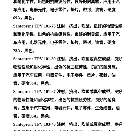
和耐化学性，出色的抗曲疲劳性，良好的耐臭氧，应用于汽
车应用，电器元件，电子零件，垫片，密封，油管，硬度
69A，黑色。
Santoprene TPV 101-73 注射，挤出，吹塑，良好的物理性能
和耐化学性，出色的抗曲疲劳性，良好的耐臭氧，应用于汽
车应用，电器元件，电子零件，垫片，密封，油管，硬度
78A，黑色。
Santoprene TPV 101-80 注射，挤出，吹塑或真空成型，良好
物理性能和耐化学性，出色的抗曲疲劳性，良好的耐臭氧，
应用于汽车应用，电器元件，电子零件，垫片，密封，油
管，硬度86A，黑色。
Santoprene TPV 101-87 注射，挤出，吹塑或真空成型，良好
的物理性能和耐化学性，出色的抗曲疲劳性，良好的耐臭
氧，应用于汽车应用，电器元件，电子零件，生活绞链，油
管，硬度93A，黑色。
Santoprene TPV 103-40 注射，挤出，吹塑或真空成型，良好