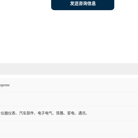
发送咨询信息
rene
、仪器仪表、汽车部件、电子电气、铁路、家电、通讯、