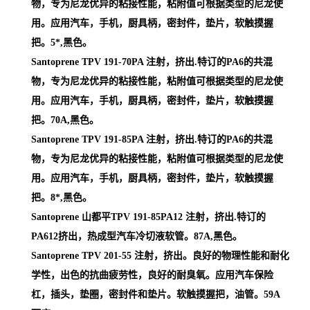
物，专为尼龙优异的粘接性能，粘附值可根据类型的尼龙使
用。应用汽车，手机，厨具柄，密封件，垫片，软触摸握
把。5*,黑色。
Santoprene TPV 191-70PA 注射，挤出.特订的PA6的共混
物，专为尼龙优异的粘接性能，粘附值可根据类型的尼龙使
用。应用汽车，手机，厨具柄，密封件，垫片，软触摸握
把。70A,黑色。
Santoprene TPV 191-85PA 注射，挤出.特订的PA6的共混
物，专为尼龙优异的粘接性能，粘附值可根据类型的尼龙使
用。应用汽车，手机，厨具柄，密封件，垫片，软触摸握
把。8*,黑色。
Santoprene 山都平TPV 191-85PA12 注射，挤出.特订的
PA612挤出，热成型汽车冷切液软管。87A,黑色。
Santoprene TPV 201-55 注射，挤出。良好的物理性能和耐化
学性，出色的抗曲疲劳性，良好的耐臭氧。应用汽车保险
杠，插头，垫圈，密封件和垫片。软触摸握把，油管。59A