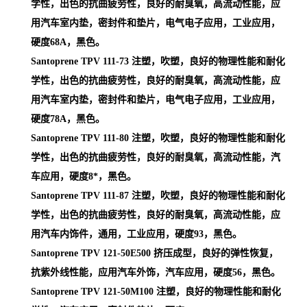
学性，出色的抗曲疲劳性，良好的耐臭氧，高流动性能，应
用汽车室内垫，密封件和垫片，电气电子应用，工业应用，
硬度68A，黑色。
Santoprene TPV 111-73 注塑，吹塑，良好的物理性能和耐化
学性，出色的抗曲疲劳性，良好的耐臭氧，高流动性能，应
用汽车室内垫，密封件和垫片，电气电子应用，工业应用，
硬度78A，黑色。
Santoprene TPV 111-80 注塑，吹塑，良好的物理性能和耐化
学性，出色的抗曲疲劳性，良好的耐臭氧，高流动性能，汽
车应用，硬度8*，黑色。
Santoprene TPV 111-87 注塑，吹塑，良好的物理性能和耐化
学性，出色的抗曲疲劳性，良好的耐臭氧，高流动性能，应
用汽车内饰件，通用，工业应用，硬度93，黑色。
Santoprene TPV 121-50E500 挤压成型，良好的弹性恢复，
抗紫外线性能，应用汽车外饰，汽车应用，硬度56，黑色。
Santoprene TPV 121-50M100 注塑，良好的物理性能和耐化