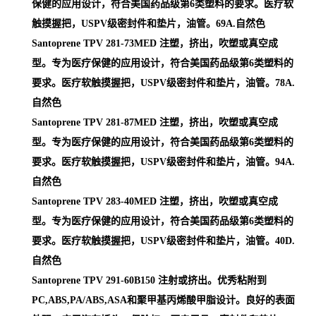
保健的应用设计，符合美国药品级第6类塑料的要求。医疗软
触摸握把，USPV级密封件和垫片，油管。69A.自然色
Santoprene TPV 281-73MED 注塑，挤出，吹塑或真空成
型。专为医疗保健的应用设计，符合美国药品级第6类塑料的
要求。医疗软触摸握把，USPV级密封件和垫片，油管。78A.
自然色
Santoprene TPV 281-87MED 注塑，挤出，吹塑或真空成
型。专为医疗保健的应用设计，符合美国药品级第6类塑料的
要求。医疗软触摸握把，USPV级密封件和垫片，油管。94A.
自然色
Santoprene TPV 283-40MED 注塑，挤出，吹塑或真空成
型。专为医疗保健的应用设计，符合美国药品级第6类塑料的
要求。医疗软触摸握把，USPV级密封件和垫片，油管。40D.
自然色
Santoprene TPV 291-60B150 注射或挤出。优秀粘附到
PC,ABS,PA/ABS,ASA和聚甲基丙烯酸甲脂设计。良好的表面