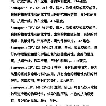
氧，抗紫外线。汽车应用，密封件和垫片。93A硬度。
Santoprene TPV 123-40 注塑，挤出，吹塑成型或真空成型。
良好的物理性能和耐化学性出色的抗曲疲劳性，良好的耐臭
氧，抗紫外线。汽车应用。41A硬度。
Santoprene TPV 123-50 注塑，挤出，吹塑成型或真空成型。
良好的物理性能和耐化学性，出色的抗曲疲劳性，良好的耐
臭氧，抗紫外线。汽车应用，密封件和垫片。51A黑色。
Santoprene TPV 123-50W175 注塑，挤出，或真空成型。良
好的物理性能和耐化学性出色的抗曲疲劳性，良好的耐臭
氧，抗紫外线。汽车应用，密封件和垫片。51A硬度。
Santoprene TPV 123-52W242 共挤。具有低摩擦阻力，是为
防滑的密封条涂层材料的应用。具有出色的耐磨性良好的耐
候性。汽车应用，密封件和垫片。52A硬度。
Santoprene TPV 141-55W185 注射，挤出。符合与饮用水接
触管道应用的物理特性。优异的耐压缩，出色的抗曲疲劳
性，良好的耐臭氧。59A，黑色。