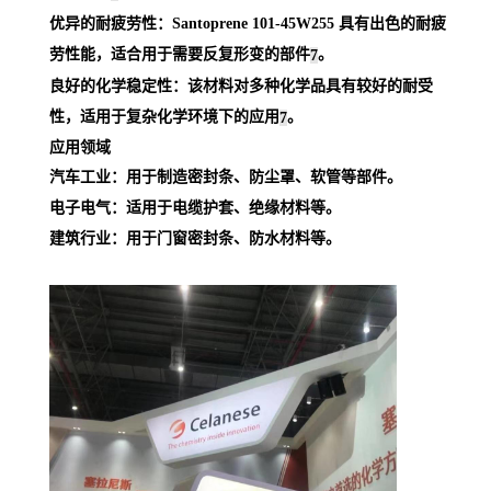
优异的耐疲劳性
：Santoprene 101-45W255 具有出色的耐疲
劳性能，适合用于需要反复形变的部件
。
7
良好的化学稳定性
：该材料对多种化学品具有较好的耐受
性，适用于复杂化学环境下的应用
。
7
应用领域
汽车工业
：用于制造密封条、防尘罩、软管等部件。
电子电气
：适用于电缆护套、绝缘材料等。
建筑行业
：用于门窗密封条、防水材料等。