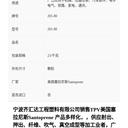
广泛应用于机械、仪器仪表、汽车部件、电子
用途
电气、铁路、家电、通讯、
201-80
牌号
201-80
型号
品名
包装规格
25/千克
外形尺寸
颗粒
厂家
美国塞拉尼斯Santoprene
是否进口
否
宁波齐汇达工程塑料有限公司销售TPV美国塞
拉尼斯Santoprene
产品多样化，
，供应射出、
押出、纤维、吹气、真空成型等加工业者，广