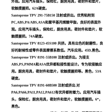
外观。应用汽车插头，保险杠，厨房用具，密封件和垫片，
软触摸握把。62A硬度。
Santoprene TPV 291-75B150 注射或挤出。优秀粘附到
PC,ABS,PA/ABS,ASA和聚甲基丙烯酸甲脂，良好的表面外
观。应用汽车插头，保险杠，厨房用具，密封件和垫片，软
触摸握把。74A硬度。
Santoprene TPV 8123-45S100 共挤。具有出色的耐磨性，良
好的耐候性或零件表面摩擦系数低。汽车应用。45D,黑色。
Santoprene TPV 8191-55B100 注射或挤出。为接支
ABS,PS,PMMA和ASA优异都粘接性能设计。专为软接触应
用。厨房用具，密封件和垫片，软触摸握把等。黑色，53A
硬度。
Santoprene TPV 8191-60B500 注射或挤出.对
PA6,PA66,PA11,PA12,PA612有优异都附着力。应用汽车插
头，保险杠，厨房用具，密封件和垫片，软触摸握把。6*，
黑色。