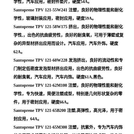
学性，汽车应用，密封件垫片，硬度54A。
Santoprene TPV 121-55W241 注塑，良好的物理性能和耐化
学性，玻璃封装应用，密封应用，硬度59A。
Santoprene TPV 121-58W175 挤出，良好的物理性能和耐化
学性,，出色的抗曲疲劳性，良好的耐臭氧，可用于薄壁或复
杂的异型材挤出应用而设计。汽车应用，汽车外饰。硬度
62A。
Santoprene TPV 121-60W228 发泡挤出，良好的流动性和专
门制定低密度发泡型材挤出应用，出色的抗曲疲劳性，良好
的耐臭氧，汽车应用，汽车内饰。硬度61A,黑色。
Santoprene TPV 121-62M100 注塑，良好的物理性能和耐化
学性，专为快速，简便注塑成型，特别是几何形状复杂的零
件，用于密封应用，硬度66A。
Santoprene TPV 121-65B200 注塑,高弹性，高光泽，用于密
封应用，64A。
Santoprene TPV 121-65M300 注塑，抗紫外，专为汽车内饰