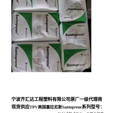
宁波齐汇达工程塑料有限公司原厂一
级代理商
现货供应
系列型号：
TPV美国塞拉尼斯Santoprene