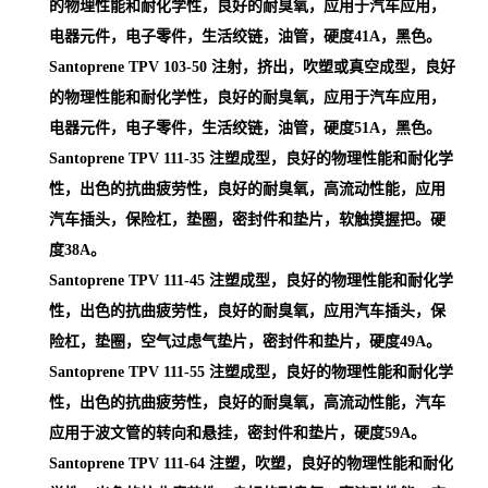
的物理性能和耐化学性，良好的耐臭氧，应用于汽车应用，
电器元件，电子零件，生活绞链，油管，硬度41A，黑色。
Santoprene TPV 103-50 注射，挤出，吹塑或真空成型，良好
的物理性能和耐化学性，良好的耐臭氧，应用于汽车应用，
电器元件，电子零件，生活绞链，油管，硬度51A，黑色。
Santoprene TPV 111-35 注塑成型，良好的物理性能和耐化学
性，出色的抗曲疲劳性，良好的耐臭氧，高流动性能，应用
汽车插头，保险杠，垫圈，密封件和垫片，软触摸握把。硬
度38A。
Santoprene TPV 111-45 注塑成型，良好的物理性能和耐化学
性，出色的抗曲疲劳性，良好的耐臭氧，应用汽车插头，保
险杠，垫圈，空气过虑气垫片，密封件和垫片，硬度49A。
Santoprene TPV 111-55 注塑成型，良好的物理性能和耐化学
性，出色的抗曲疲劳性，良好的耐臭氧，高流动性能，汽车
应用于波文管的转向和悬挂，密封件和垫片，硬度59A。
Santoprene TPV 111-64 注塑，吹塑，良好的物理性能和耐化