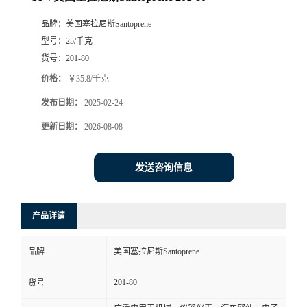
品牌：
美国塞拉尼斯Santoprene
型号：
25/千克
货号：
201-80
价格：
￥35.8/千克
发布日期：
2025-02-24
更新日期：
2026-08-08
发送咨询信息
产品详请
品牌
美国塞拉尼斯Santoprene
201-80
货号