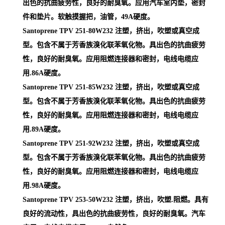
出色的抗曲疲劳性，良好的耐臭氧。应用汽车室内垫，密封
件和垫片。软触摸握把，油管，49A硬度。
Santoprene TPV 251-80W232 注塑，挤出，吹塑或真空成
型。包含不属于芳香族溴化联苯氧化物。具出色的抗曲疲劳
性，良好的耐臭氧。应用阻燃连接器和密封，电线电缆应
用.86A硬度。
Santoprene TPV 251-85W232 注塑，挤出，吹塑或真空成
型。包含不属于芳香族溴化联苯氧化物。具出色的抗曲疲劳
性，良好的耐臭氧。应用阻燃连接器和密封，电线电缆应
用.89A硬度。
Santoprene TPV 251-92W232 注塑，挤出，吹塑或真空成
型。包含不属于芳香族溴化联苯氧化物。具出色的抗曲疲劳
性，良好的耐臭氧。应用阻燃连接器和密封，电线电缆应
用.98A硬度。
Santoprene TPV 253-50W232 注塑，挤出，吹塑.阻燃。具有
良好的流动性，具出色的抗曲疲劳性，良好的耐臭氧。汽车