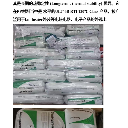
其是长期的热稳定性 (Longterm , thermal stability) 优异。它
在PP材料当中是 水平的UL746B RTI 130℃ Class 产品，被广
泛用于fan heater外装等电热电器、电子产品的外观上