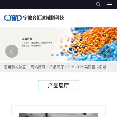
您当前的位置：
网站首页
>
产品展厅
>
TPV
>
TPV美国塞拉尼斯
Santoprene 201-80
产品展厅