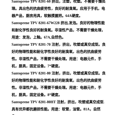
Santoprene TPV 8201-60 挤出，注塑，吹塑。不需要干燥处
理。具出色的抗曲疲劳性，良好的耐臭氧。应用于手机，电
器产品，厨房用具，软触摸握把。64A硬度。
Santoprene TPV 8201-67W228 挤出,发泡。良好的物理性能
和耐化学性良好的耐臭氧。非湿性产品，不需要干燥处理，
用途：发泡，上釉。67A,自然色。
Santoprene TPV 8201-70 注射，挤出，吹塑或真空成型。良
好的物理性能和耐化学性良好的耐臭氧，出色的抗曲疲劳
性。非湿性产品，不需要干燥处理。用途：电器元件，手
机，厨具，固定设备。7*硬度。
Santoprene TPV 8201-80 注射，挤出，吹塑或真空成型。良
好的物理性能和耐化学性良好的耐臭氧，出色的抗曲疲劳
性。非湿性产品，不需要干燥处理。用途：电器元件，手
机，厨具，固定设备。8*硬度。
Santoprene TPV 8201-80HT 注射，挤出，吹塑或真空成型.
具有优异都抗磨损性能。用途：软管，油管。81A，自然