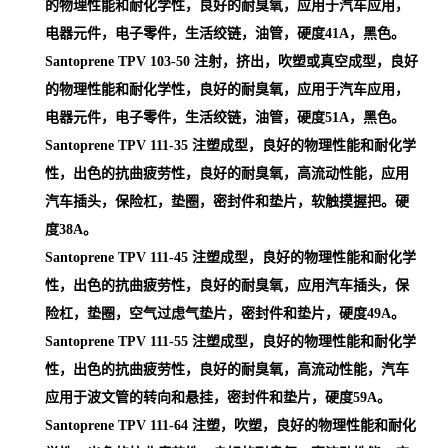
的物理性能和耐化学性，良好的耐臭氧，应用于汽车应用，
电器元件，电子零件，生活绞链，油管，硬度41A，黑色。
Santoprene TPV 103-50 注射，挤出，吹塑或真空成型，良好
的物理性能和耐化学性，良好的耐臭氧，应用于汽车应用，
电器元件，电子零件，生活绞链，油管，硬度51A，黑色。
Santoprene TPV 111-35 注塑成型，良好的物理性能和耐化学
性，出色的抗曲疲劳性，良好的耐臭氧，高流动性能，应用
汽车插头，保险杠，垫圈，密封件和垫片，软触摸握把。硬
度38A。
Santoprene TPV 111-45 注塑成型，良好的物理性能和耐化学
性，出色的抗曲疲劳性，良好的耐臭氧，应用汽车插头，保
险杠，垫圈，空气过虑气垫片，密封件和垫片，硬度49A。
Santoprene TPV 111-55 注塑成型，良好的物理性能和耐化学
性，出色的抗曲疲劳性，良好的耐臭氧，高流动性能，汽车
应用于波文管的转向和悬挂，密封件和垫片，硬度59A。
Santoprene TPV 111-64 注塑，吹塑，良好的物理性能和耐化