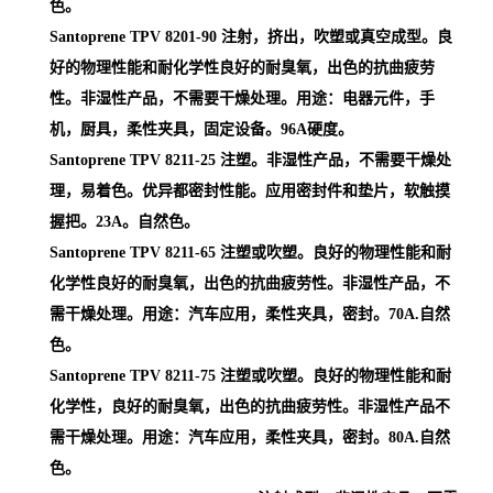
色。
Santoprene TPV 8201-90 注射，挤出，吹塑或真空成型。良
好的物理性能和耐化学性良好的耐臭氧，出色的抗曲疲劳
性。非湿性产品，不需要干燥处理。用途：电器元件，手
机，厨具，柔性夹具，固定设备。96A硬度。
Santoprene TPV 8211-25 注塑。非湿性产品，不需要干燥处
理，易着色。优异都密封性能。应用密封件和垫片，软触摸
握把。23A。自然色。
Santoprene TPV 8211-65 注塑或吹塑。良好的物理性能和耐
化学性良好的耐臭氧，出色的抗曲疲劳性。非湿性产品，不
需干燥处理。用途：汽车应用，柔性夹具，密封。70A.自然
色。
Santoprene TPV 8211-75 注塑或吹塑。良好的物理性能和耐
化学性，良好的耐臭氧，出色的抗曲疲劳性。非湿性产品不
需干燥处理。用途：汽车应用，柔性夹具，密封。80A.自然
色。