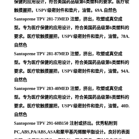
保健的应用设计，符合美国药品级第6类塑料的要求。医疗软
触摸握把，USPV级密封件和垫片，油管。69A.自然色
Santoprene TPV 281-73MED 注塑，挤出，吹塑或真空成
型。专为医疗保健的应用设计，符合美国药品级第6类塑料的
要求。医疗软触摸握把，USPV级密封件和垫片，油管。78A.
自然色
Santoprene TPV 281-87MED 注塑，挤出，吹塑或真空成
型。专为医疗保健的应用设计，符合美国药品级第6类塑料的
要求。医疗软触摸握把，USPV级密封件和垫片，油管。94A.
自然色
Santoprene TPV 283-40MED 注塑，挤出，吹塑或真空成
型。专为医疗保健的应用设计，符合美国药品级第6类塑料的
要求。医疗软触摸握把，USPV级密封件和垫片，油管。40D.
自然色
Santoprene TPV 291-60B150 注射或挤出。优秀粘附到
PC,ABS,PA/ABS,ASA和聚甲基丙烯酸甲脂设计。良好的表面