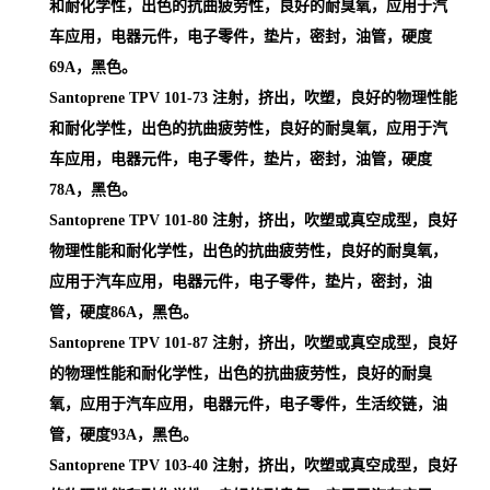
和耐化学性，出色的抗曲疲劳性，良好的耐臭氧，应用于汽
车应用，电器元件，电子零件，垫片，密封，油管，硬度
69A，黑色。
Santoprene TPV 101-73 注射，挤出，吹塑，良好的物理性能
和耐化学性，出色的抗曲疲劳性，良好的耐臭氧，应用于汽
车应用，电器元件，电子零件，垫片，密封，油管，硬度
78A，黑色。
Santoprene TPV 101-80 注射，挤出，吹塑或真空成型，良好
物理性能和耐化学性，出色的抗曲疲劳性，良好的耐臭氧，
应用于汽车应用，电器元件，电子零件，垫片，密封，油
管，硬度86A，黑色。
Santoprene TPV 101-87 注射，挤出，吹塑或真空成型，良好
的物理性能和耐化学性，出色的抗曲疲劳性，良好的耐臭
氧，应用于汽车应用，电器元件，电子零件，生活绞链，油
管，硬度93A，黑色。
Santoprene TPV 103-40 注射，挤出，吹塑或真空成型，良好