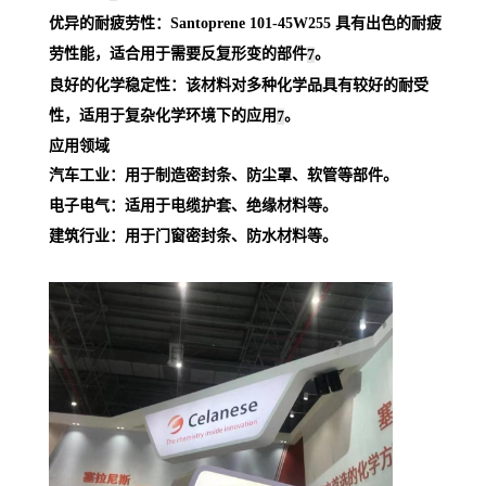
优异的耐疲劳性
：Santoprene 101-45W255 具有出色的耐疲
劳性能，适合用于需要反复形变的部件
。
7
良好的化学稳定性
：该材料对多种化学品具有较好的耐受
性，适用于复杂化学环境下的应用
。
7
应用领域
汽车工业
：用于制造密封条、防尘罩、软管等部件。
电子电气
：适用于电缆护套、绝缘材料等。
建筑行业
：用于门窗密封条、防水材料等。