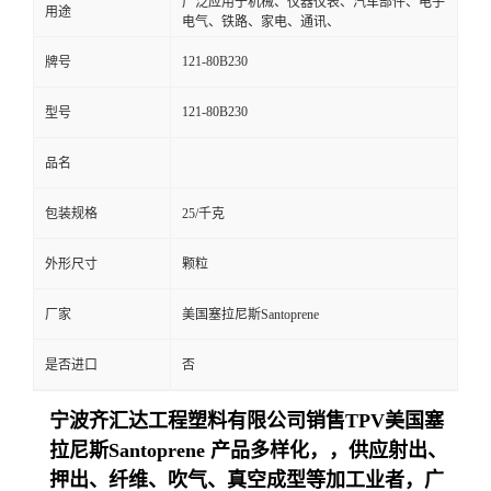
广泛应用于机械、仪器仪表、汽车部件、电子
用途
电气、铁路、家电、通讯、
121-80B230
牌号
121-80B230
型号
品名
包装规格
25/千克
外形尺寸
颗粒
厂家
美国塞拉尼斯Santoprene
是否进口
否
宁波齐汇达工程塑料有限公司销售TPV美国塞
拉尼斯Santoprene
产品多样化，
，供应射出、
押出、纤维、吹气、真空成型等加工业者，广