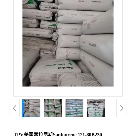
TPV美国塞拉尼斯Santoprene 121-80B230