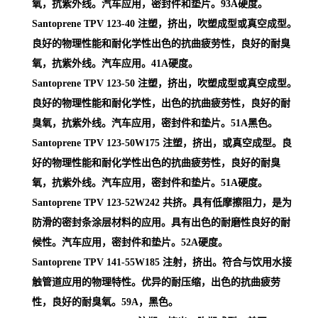
氧，抗紫外线。汽车应用，密封件和垫片。93A硬度。
Santoprene TPV 123-40 注塑，挤出，吹塑成型或真空成型。
良好的物理性能和耐化学性出色的抗曲疲劳性，良好的耐臭
氧，抗紫外线。汽车应用。41A硬度。
Santoprene TPV 123-50 注塑，挤出，吹塑成型或真空成型。
良好的物理性能和耐化学性，出色的抗曲疲劳性，良好的耐
臭氧，抗紫外线。汽车应用，密封件和垫片。51A黑色。
Santoprene TPV 123-50W175 注塑，挤出，或真空成型。良
好的物理性能和耐化学性出色的抗曲疲劳性，良好的耐臭
氧，抗紫外线。汽车应用，密封件和垫片。51A硬度。
Santoprene TPV 123-52W242 共挤。具有低摩擦阻力，是为
防滑的密封条涂层材料的应用。具有出色的耐磨性良好的耐
候性。汽车应用，密封件和垫片。52A硬度。
Santoprene TPV 141-55W185 注射，挤出。符合与饮用水接
触管道应用的物理特性。优异的耐压缩，出色的抗曲疲劳
性，良好的耐臭氧。59A，黑色。