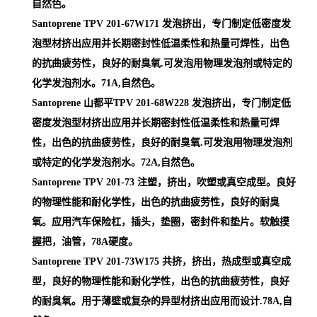
自然色。
Santoprene TPV 201-67W171 发泡挤出，专门制定低密度发
泡型材挤出应用并长期密封性低温柔性和热量可焊性，出色
的抗曲疲劳性，良好的耐臭氧.可发泡用物理发泡剂或特定的
化学发泡剂水。71A,自然色。
Santoprene 山都平TPV 201-68W228 发泡挤出，专门制定低
密度发泡型材挤出应用并长期密封性低温柔性和热量可焊
性，出色的抗曲疲劳性，良好的耐臭氧.可发泡用物理发泡剂
或特定的化学发泡剂水。72A,自然色。
Santoprene TPV 201-73 注塑，挤出，吹塑或真空成型。良好
的物理性能和耐化学性，出色的抗曲疲劳性，良好的耐臭
氧。应用汽车保险杠，插头，垫圈，密封件和垫片。软触摸
握把，油管，78A硬度。
Santoprene TPV 201-73W175 共挤，挤出，热成型或真空成
型，良好的物理性能和耐化学性，出色的抗曲疲劳性，良好
的耐臭氧。用于薄壁或复杂的异型材挤出应用而设计.78A,自