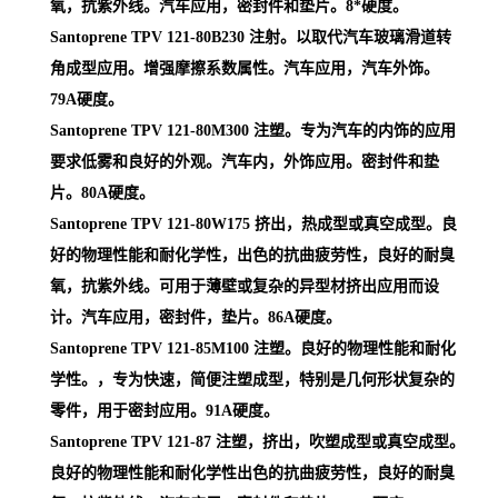
氧，抗紫外线。汽车应用，密封件和垫片。8*硬度。
Santoprene TPV 121-80B230 注射。以取代汽车玻璃滑道转
角成型应用。增强摩擦系数属性。汽车应用，汽车外饰。
79A硬度。
Santoprene TPV 121-80M300 注塑。专为汽车的内饰的应用
要求低雾和良好的外观。汽车内，外饰应用。密封件和垫
片。80A硬度。
Santoprene TPV 121-80W175 挤出，热成型或真空成型。良
好的物理性能和耐化学性，出色的抗曲疲劳性，良好的耐臭
氧，抗紫外线。可用于薄壁或复杂的异型材挤出应用而设
计。汽车应用，密封件，垫片。86A硬度。
Santoprene TPV 121-85M100 注塑。良好的物理性能和耐化
学性。，专为快速，简便注塑成型，特别是几何形状复杂的
零件，用于密封应用。91A硬度。
Santoprene TPV 121-87 注塑，挤出，吹塑成型或真空成型。
良好的物理性能和耐化学性出色的抗曲疲劳性，良好的耐臭